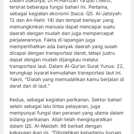
Dalam bukunya, Dr.H.Hamzah Ya’qub (1985),
tersirat beberapa fungsi bahari ini. Pertama,
sebagai kegiatan ekonomi (baca: QS. Al-Jatsiyah:
12 dan An-Nahl: 14) dan tempat berlayar yang
memungkinkan manusia dapat mencapai suatu
daerah dengan mudah dan juga mempercepat
perjalanannya. Fakta di lapangan juga
memperlihatkan ada banyak daerah yang susah
dicapai dengan transportasi darat, tetapi justru
dapat dengan mudah dijangkau melalui
transportasi laut. Dalam Al-Qur’an Surat Yunus: 22,
terungkap isyarat kemudahan transportasi laut ini.
Yakni, “Dialah yang memudahkan kamu berjalan di
darat dan di laut.”
Kedua, sebagai kegiatan perikanan. Sektor bahari
selain sebagai lalu lintas pelayaran, juga
mempunyai fungsi dan peranan yang utama dalam
bidang perikanan. Allah telah mengisyaratkan
dalam QS. Al-Maidah: 96 berkait dengan
kekayaan ikan ini. “Dibolehkan kepadamu buruan