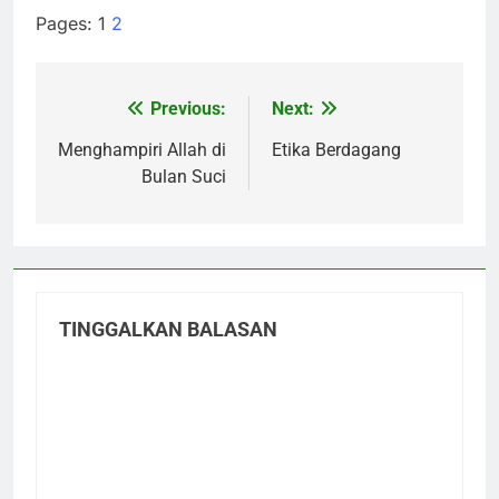
Pages:
1
2
Previous:
Next:
Navigasi
pos
Menghampiri Allah di
Etika Berdagang
Bulan Suci
TINGGALKAN BALASAN