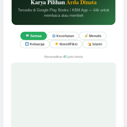
Karya Pilihan
Arda Dinata
Tersedia di Google Play Books / KBM App — klik untuk
membaca atau membeli
Semua
Kesehatan
Menulis
Keluarga
Novel/Fiksi
Islami
Menampilkan
47
judul ebook