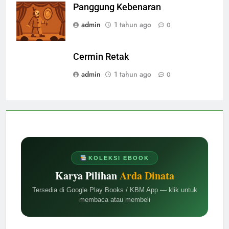
Panggung Kebenaran
admin
1 tahun ago
0
Cermin Retak
admin
1 tahun ago
0
KOLEKSI EBOOK
Karya Pilihan
Arda Dinata
Tersedia di Google Play Books / KBM App — klik untuk
membaca atau membeli