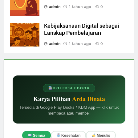
admin
1 tahun ago
0
Kebijaksanaan Digital sebagai
Lanskap Pembelajaran
admin
1 tahun ago
0
KOLEKSI EBOOK
Karya Pilihan
Arda Dinata
Tersedia di Google Play Books / KBM App — klik untuk
membaca atau membeli
Semua
Kesehatan
Menulis