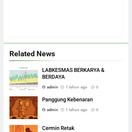
Related News
LABKESMAS BERKARYA &
BERDAYA
admin
1 tahun ago
0
Panggung Kebenaran
admin
1 tahun ago
0
Cermin Retak