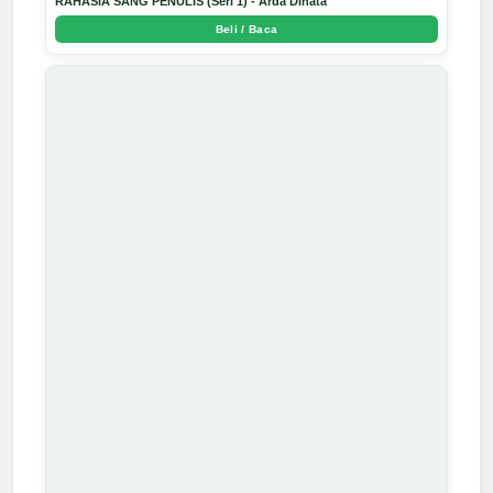
RAHASIA SANG PENULIS (Seri 1) - Arda Dinata
Beli / Baca