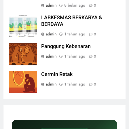
Adults
admin
8 bulan ago
0
LABKESMAS BERKARYA &
BERDAYA
admin
1 tahun ago
0
Panggung Kebenaran
admin
1 tahun ago
0
Cermin Retak
admin
1 tahun ago
0