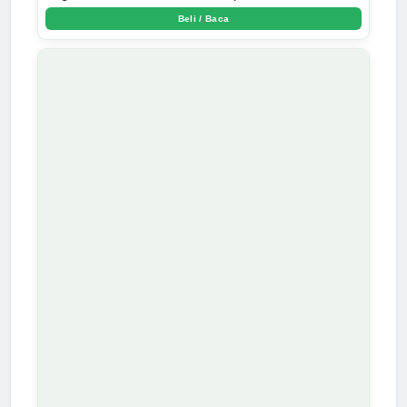
Harga Diriku Kau Gadaikan demi Perempuan Itu - Arda Dinata
Beli / Baca