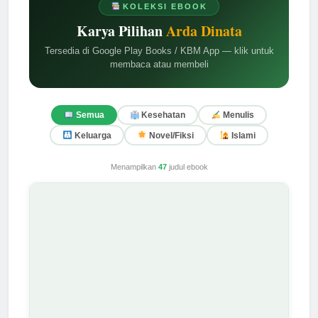
KOLEKSI EBOOK
Karya Pilihan
Arda Dinata
Tersedia di Google Play Books / KBM App — klik untuk
membaca atau membeli
Semua
Kesehatan
Menulis
Keluarga
Novel/Fiksi
Islami
Menampilkan
47
judul ebook