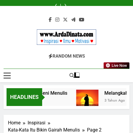
Skip
Diketahui
Diketahui
untuk
untuk
to
Komunikasi
Komunikasi
content
Kekinian
Kekinian
di
di
EF
EF
EFEKTA
EFEKTA
English
English
for
for
Adults
Adults
Www.ArdaDinata
Inspirasi, Ilmu, Dan Motivasi
RANDOM NEWS
Live Now
n Kata dalam Seni Menulis
Melangkah dengan
HEADLINES
3 Tahun Ago
Home
Inspirasi