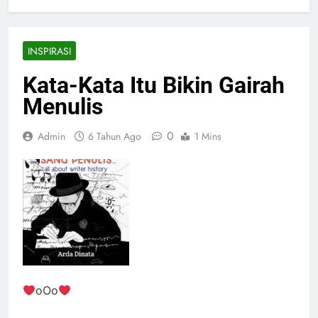
Kata-Kata Itu Bikin Gairah Menulis
Page 2
INSPIRASI
Kata-Kata Itu Bikin Gairah
Menulis
0
Admin
6 Tahun Ago
1 Mins
oOo