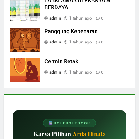
LABKESMAS BERKARYA &
BERDAYA
admin
1 tahun ago
0
Panggung Kebenaran
admin
1 tahun ago
0
Cermin Retak
admin
1 tahun ago
0
KOLEKSI EBOOK
Karya Pilihan
Arda Dinata