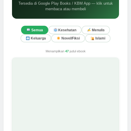
Tersedia di Google Play Books / KBM App — klik untuk
membaca atau membeli
Semua
Kesehatan
Menulis
Keluarga
Novel/Fiksi
Islami
Menampilkan
47
judul ebook