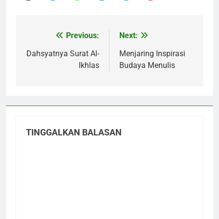
Previous:
Next:
Navigasi
pos
Dahsyatnya Surat Al-
Menjaring Inspirasi
Ikhlas
Budaya Menulis
TINGGALKAN BALASAN