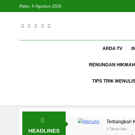
Skip
Rabu, 5 Agustus 2026
to
content
ARDA TV
I
RENUNGAN HIKMAH
TIPS TRIK MENULI
Terbangkan K
3 Tahun Ago
HEADLINES