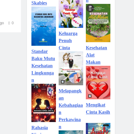
n
Skabies
go
0
Keluarga
Penuh
Kesehatan
Cinta
Standar
Alat
Baku Mutu
Makan
Kesehatan
Lingkunga
n
Melapangk
an
Mengikat
Kebahagiaa
Cinta Kasih
n
Perkawina
n
Rahasia