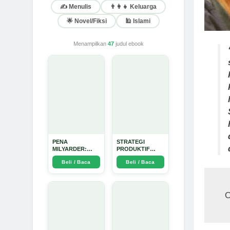
✍️ Menulis
👨‍👩‍👧 Keluarga
🌟 Novel/Fiksi
🕌 Islami
Menampilkan
47
judul ebook
PENA
STRATEGI
MILYARDER:
PRODUKTIF
Kisah, Rahasia
MENULIS
Beli / Baca
Beli / Baca
Sukses, dan
UPDATE - Arda
Panduan Menjadi
Dinata
Penulis 1 Milyar
di KBM App dari
Nol - Arda Dinata
O