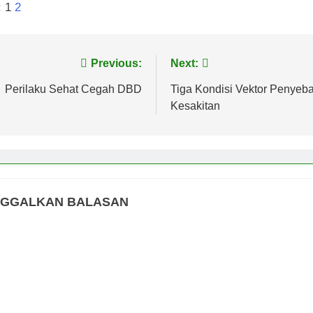
:
1
2
vigasi
Previous:
Next:
s
Perilaku Sehat Cegah DBD
Tiga Kondisi Vektor Penyeb
Kesakitan
NGGALKAN BALASAN