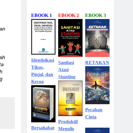
EBOOK 1
EBOOK 2
EBOOK 3
kan
lah
Identisikasi
Sanitasi
RETAKAN
ta
Tikus,
Atasi
h
Pinjal, dan
Stunting
g
Kecoa
Pecahan
Cinta
Produktif
Bersahabat
Menulis