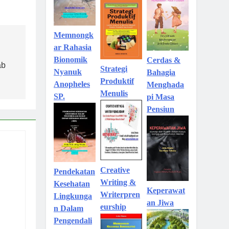
Memnongk
ar Rahasia
Bionomik
Cerdas &
ab
Strategi
Nyanuk
Bahagia
Produktif
Anopheles
Menghada
Menulis
SP.
pi Masa
Pensiun
Creative
Pendekatan
Writing &
Kesehatan
Keperawat
Writerpren
Lingkunga
an Jiwa
eurship
n Dalam
Pengendali