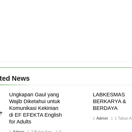
ated News
Ungkapan Gaul yang
LABKESMAS
Wajib Diketahui untuk
BERKARYA &
Komunikasi Kekinian
BERDAYA
di EF EFEKTA English
Admin
1 Tahun A
for Adults
Admin
7 Bulan Ago
0