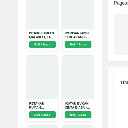
Pages
Na
ISTRIKU BUKAN
WARISAN MIMPI
po
MALAIKAT, TAPI
TERLARANG -
AKU JUGA
Arda Dinata
Beli / Baca
Beli / Baca
TIDAK SUCI -
Arda Dinata
TI
RETAKAN
IKATAN BUKAN
RUMAH
CINTA BIASA -
TANGGA:
Arda Dinata
Beli / Baca
Beli / Baca
Sebuah
Perjalanan
Emosional yang
Intim dan