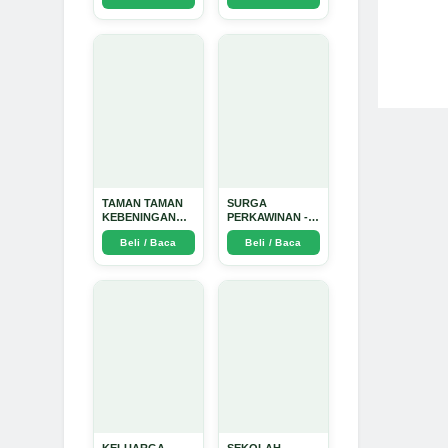
Dinata
TAMAN TAMAN
SURGA
KEBENINGAN
PERKAWINAN -
HATI - Arda
Arda Dinata
Beli / Baca
Beli / Baca
Dinata