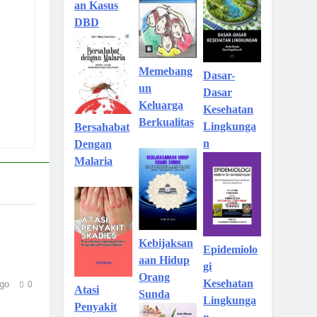
an Kasus
DBD
Memebang
Dasar-
un
Dasar
Keluarga
Kesehatan
Berkualitas
Lingkunga
Bersahabat
n
Dengan
Malaria
Kebijaksan
Epidemiolo
aan Hidup
gi
Orang
Kesehatan
go
0
Atasi
Sunda
Lingkunga
Penyakit