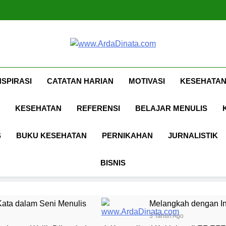
Www.ArdaDina
Inspirasi, Ilmu, Dan Motivasi
NSPIRASI
CATATAN HARIAN
MOTIVASI
KESEHATAN
KESEHATAN
REFERENSI
BELAJAR MENULIS
S
BUKU KESEHATAN
PERNIKAHAN
JURNALISTIK
BISNIS
ata dalam Seni Menulis
Melangkah dengan In
3 Tahun Ago