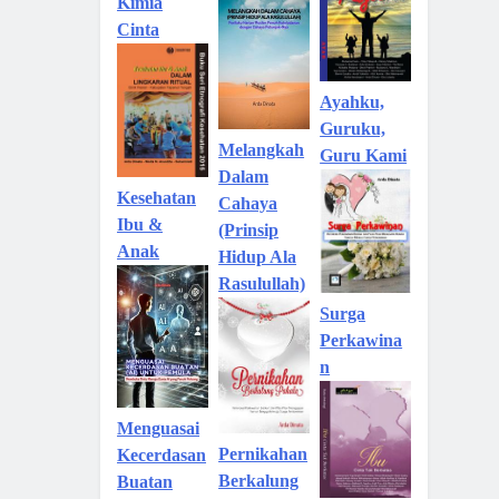
Kimia
Cinta
Ayahku,
Guruku,
Melangkah
Guru Kami
Dalam
Kesehatan
Cahaya
Ibu &
(Prinsip
Anak
Hidup Ala
Rasulullah)
Surga
Perkawina
n
Menguasai
Pernikahan
Kecerdasan
Berkalung
Buatan