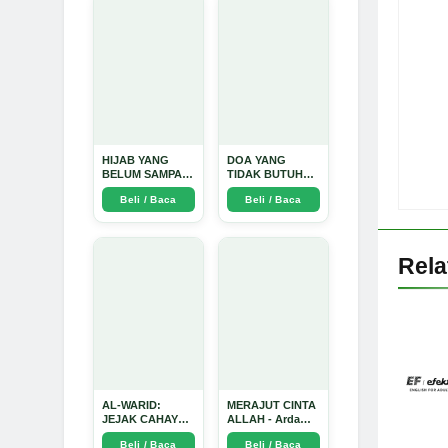
Mendalam - Arda
Dinata
HIJAB YANG
DOA YANG
BELUM SAMPAI
TIDAK BUTUH
KE HATI: Ketika
SINYAL: Kisah
Beli / Baca
Beli / Baca
Cinta Seorang
Tiga Jiwa yang
Ustadz Menjadi
Tersesat di Era AI
Cermin yang
dan Menemukan
Paling Kejam -
Jalan Pulang di
Arda Dinata
Bulan
Rel
Ramadhan" -
Arda Dinata
AL-WARID:
MERAJUT CINTA
JEJAK CAHAYA
ALLAH - Arda
DI ANTARA DUA
Dinata
Beli / Baca
Beli / Baca
ZAMAN - Arda