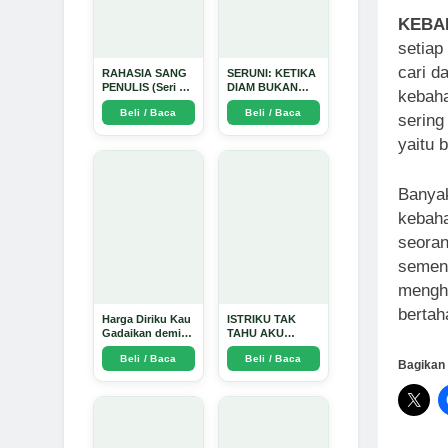
KEBA
setiap
cari d
RAHASIA SANG
SERUNI: KETIKA
PENULIS (Seri 1)
DIAM BUKAN
kebaha
- Arda Dinata
LAGI PILIHAN -
Beli / Baca
Beli / Baca
Arda Dinata
sering
yaitu 
Banyak
kebaha
seoran
sement
mengha
bertah
Harga Diriku Kau
ISTRIKU TAK
Gadaikan demi
TAHU AKU
Perempuan Itu -
PENGUSAHA
Beli / Baca
Beli / Baca
Arda Dinata
EMAS - Arda
Bagikan 
Dinata