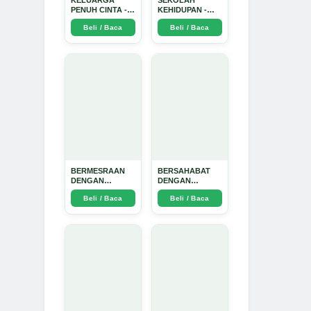
KELUARGA
SEKOLAH
PENUH CINTA -
KEHIDUPAN -
Arda Dinata
Arda Dinata
Beli / Baca
Beli / Baca
BERMESRAAN
BERSAHABAT
DENGAN
DENGAN
KEBAIKAN - Arda
NYAMUK: Jurus
Beli / Baca
Beli / Baca
Dinata
Jitu Atasi
Penyakit
Bersumber
Nyamuk - Arda
Dinata