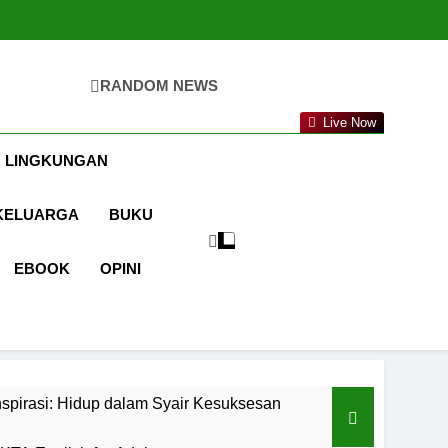
RANDOM NEWS
ta.com
Live Now
 LINGKUNGAN
KELUARGA
BUKU
EBOOK
OPINI
spirasi: Hidup dalam Syair Kesuksesan