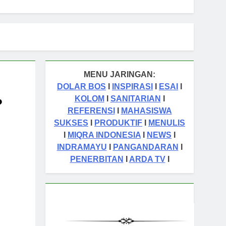
TA English for Adults
aran
Cermin Retak
1 Tahun Ago
malah sebagai Pintu Kehidupan
un Ago
MENU JARINGAN:
tas Orang Sukses
DOLAR BOS
I
INSPIRASI
I
ESAI
I
KOLOM
I
SANITARIAN
I
?
REFERENSI
I
MAHASISWA
SUKSES
I
PRODUKTIF
I
MENULIS
I
MIQRA INDONESIA
I
NEWS
I
INDRAMAYU
I
PANGANDARAN
I
PENERBITAN
I
ARDA TV
I