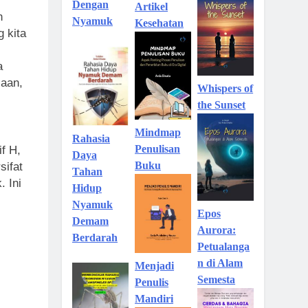
Dengan
Artikel
n
Nyamuk
Kesehatan
 kita
a
iaan,
Whispers of
the Sunset
Mindmap
Rahasia
Penulisan
f H,
Daya
Buku
sifat
Tahan
. Ini
Hidup
Nyamuk
Epos
Demam
Aurora:
Berdarah
Petualanga
n di Alam
Menjadi
Semesta
Penulis
Mandiri