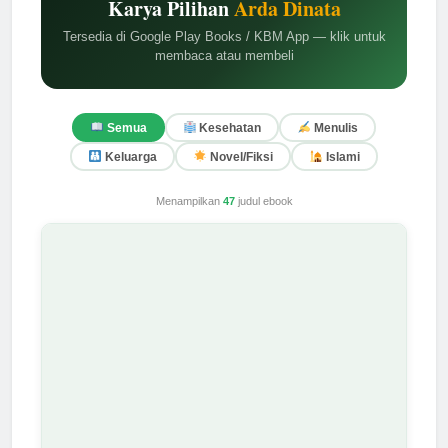
Karya Pilihan
Arda Dinata
Tersedia di Google Play Books / KBM App — klik untuk
membaca atau membeli
Semua
Kesehatan
Menulis
Keluarga
Novel/Fiksi
Islami
Menampilkan
47
judul ebook