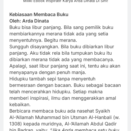
Miliki Ebook Inspiratif Karya Arda Dinata Di Sini!
Kebiasaan Membaca Buku
Oleh: Arda Dinata
Buku bisa libur panjang. Bila sang pemilik buku
membiarkannya merana tidak ada yang setia
menyentuhnya. Begitu merana.
Sungguh disayangkan. Bila buku dibiarkan libur
panjang. Aku tidak rela bila tumpukan buku itu
dibiarkan merana tidak ada yang membacanya.
Apalagi, saat libur panjang saat ini, tentu aku akan
menyapanya dengan penuh manja.
Hidupku tambah sepi tanpa menyentuh
bermesraan dengan bacaan. Buku sebagai bacaan
telah mencerahkan hidupku. Setiap makna
memberi inspirasi, ilmu dan menggerakkan amal
kebaikan.
Berbicara membaca buku ada nasehat Syaikh
Al-‘Allamah Muhammad bin Utsman Al-Hanbali (w.
1308) kepada muridnya, Al-‘Allamah Abdul Qadir
bin Badran, yaitu:
“Jika Anda membaca satu buku,