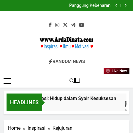
LABKESMAS BERKARYA & BERDAYA
Skip
Panggung Kebenaran
to
Cermin Retak
Ungkapan Gaul yang Wajib Diketahui untuk
content
Komunikasi Kekinian di EF EFEKTA English for Adults
LABKESMAS BERKARYA & BERDAYA
Panggung Kebenaran
Cermin Retak
Www.ArdaDinata
Inspirasi, Ilmu, Dan Motivasi
RANDOM NEWS
Live Now
 dengan Inspirasi: Hidup dalam Syair Kesuksesan
HEADLINES
Home
Inspirasi
Kejujuran