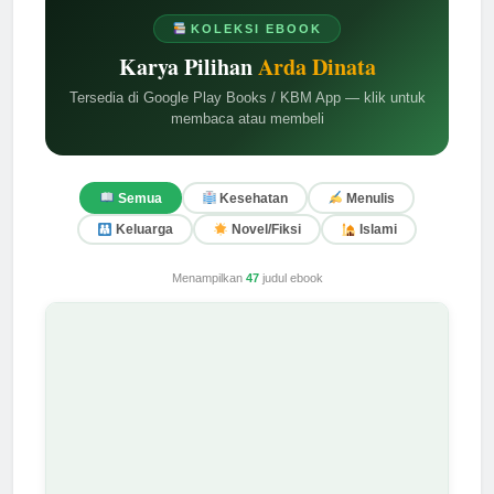
KOLEKSI EBOOK
Karya Pilihan
Arda Dinata
Tersedia di Google Play Books / KBM App — klik untuk
membaca atau membeli
Semua
Kesehatan
Menulis
Keluarga
Novel/Fiksi
Islami
Menampilkan
47
judul ebook