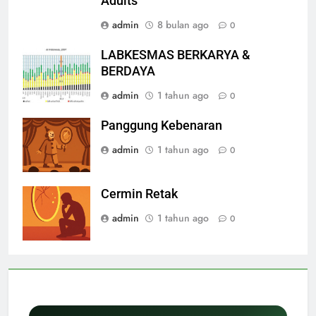
Adults
admin
8 bulan ago
0
LABKESMAS BERKARYA &
BERDAYA
admin
1 tahun ago
0
Panggung Kebenaran
admin
1 tahun ago
0
Cermin Retak
admin
1 tahun ago
0