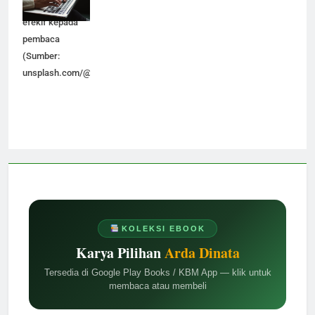
pikiran secara
efekif kepada
pembaca
(Sumber:
unsplash.com/@kaitlynbaker)
KOLEKSI EBOOK
Karya Pilihan
Arda Dinata
Tersedia di Google Play Books / KBM App — klik untuk
membaca atau membeli