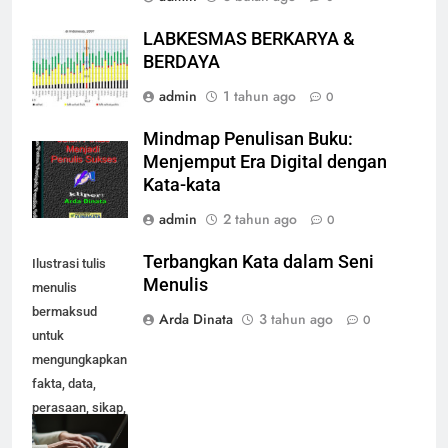
LABKESMAS BERKARYA &
BERDAYA
admin
1 tahun ago
0
Mindmap Penulisan Buku:
Menjemput Era Digital dengan
Kata-kata
admin
2 tahun ago
0
Terbangkan Kata dalam Seni
Ilustrasi tulis
Menulis
menulis
bermaksud
Arda Dinata
3 tahun ago
0
untuk
mengungkapkan
fakta, data,
perasaan, sikap,
isi hati dan