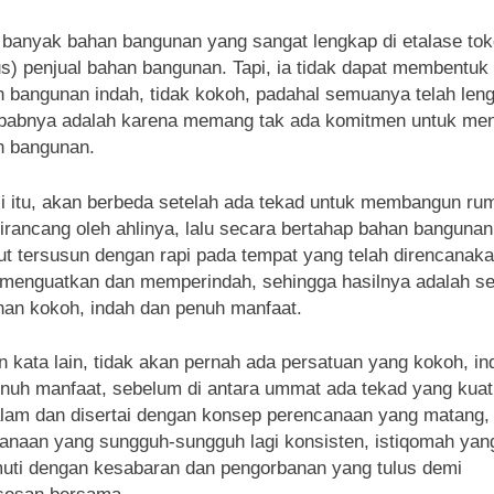
 banyak bahan bangunan yang sangat lengkap di etalase to
s) penjual bahan bangunan. Tapi, ia tidak dapat membentuk
 bangunan indah, tidak kokoh, padahal semuanya telah len
babnya adalah karena memang tak ada komitmen untuk men
h bangunan.
i itu, akan berbeda setelah ada tekad untuk membangun ru
irancang oleh ahlinya, lalu secara bertahap bahan bangunan
ut tersusun dengan rapi pada tempat yang telah direncanaka
 menguatkan dan memperindah, sehingga hasilnya adalah s
an kokoh, indah dan penuh manfaat.
 kata lain, tidak akan pernah ada persatuan yang kokoh, in
nuh manfaat, sebelum di antara ummat ada tekad yang kuat
am dan disertai dengan konsep perencanaan yang matang, 
anaan yang sungguh-sungguh lagi konsisten, istiqomah yan
muti dengan kesabaran dan pengorbanan yang tulus demi