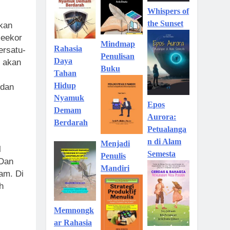
Whispers of
the Sunset
okan
seekor
Mindmap
Rahasia
ersatu-
Penulisan
Daya
 akan
Buku
Tahan
Hidup
 dan
Nyamuk
Epos
Demam
Aurora:
Berdarah
Petualanga
n di Alam
Menjadi
l
Semesta
Penulis
 Dan
Mandiri
am. Di
h
Memnongk
ar Rahasia