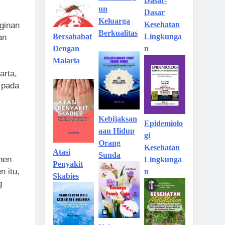
Dasar-
un
Dasar
Keluarga
Kesehatan
nginan
Berkualitas
Lingkunga
Bersahabat
an
n
Dengan
Malaria
arta,
 pada
Kebijaksan
Epidemiolo
aan Hidup
gi
Orang
Kesehatan
Atasi
Sunda
nen
Lingkunga
Penyakit
 itu,
n
Skabies
g