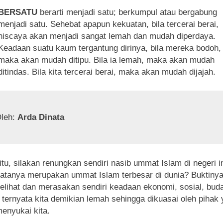
BERSATU
berarti menjadi satu; berkumpul atau bergabung
menjadi satu. Sehebat apapun kekuatan, bila tercerai berai,
niscaya akan menjadi sangat lemah dan mudah diperdaya.
Keadaan suatu kaum tergantung dirinya, bila mereka bodoh,
maka akan mudah ditipu. Bila ia lemah, maka akan mudah
ditindas. Bila kita tercerai berai, maka akan mudah dijajah.
leh: 
Arda Dinata
itu, silakan renungkan sendiri nasib ummat Islam di negeri in
atanya merupakan ummat Islam terbesar di dunia? Buktinya,
elihat dan merasakan sendiri keadaan ekonomi, sosial, bud
k, ternyata kita demikian lemah sehingga dikuasai oleh pihak
menyukai kita.