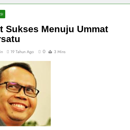
SI
at Sukses Menuju Ummat
rsatu
0
in
19 Tahun Ago
3 Mins