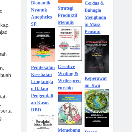
Bionomik
Cerdas &
Strategi
Nyanuk
Bahagia
ko
Produktif
Anopheles
Menghada
Menulis
SP.
pi Masa
gkap.
Pensiun
jadi
mah
Creative
Pendekatan
n,
Writing &
Kesehatan
ebuah
Keperawat
Writerpren
Lingkunga
an Jiwa
eurship
n Dalam
Pengendali
dah
an Kasus
,
DBD
serta
g
Memebang