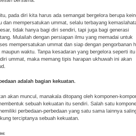
sesan bersama.
itu, pada diri kita harus ada semangat bergelora berupa kei
u dan mempersatukan ummat, selalu terbayang kemaslahat
esar, tidak hanya bagi diri sendiri, tapi juga bagi generasi
ang. Mulailah dengan persiapan ilmu yang memadai untuk
ses mempersatukan ummat dan siap dengan pengorbanan h
 maupun waktu. Tanpa kesadaran yang bergelora seperti itu
 diri ummat, maka memang tipis harapan ukhuwah ini akan
ud.
bedaan adalah bagian kekuatan.
tan akan muncul, manakala ditopang oleh komponen-kompo
embentuk sebuah kekuatan itu sendiri. Salah satu komponen
memiliki perbedaan-perbedaan yang satu sama lainnya salin
ung terciptanya sebuah kekuatan.
ini: