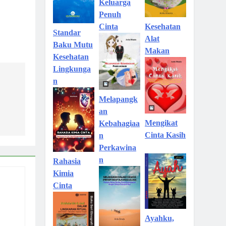
Keluarga
Penuh
Kesehatan
Cinta
Standar
Alat
Baku Mutu
Makan
Kesehatan
Lingkunga
n
Melapangk
an
Mengikat
Kebahagiaa
Cinta Kasih
n
Perkawina
n
Rahasia
Kimia
Cinta
Ayahku,