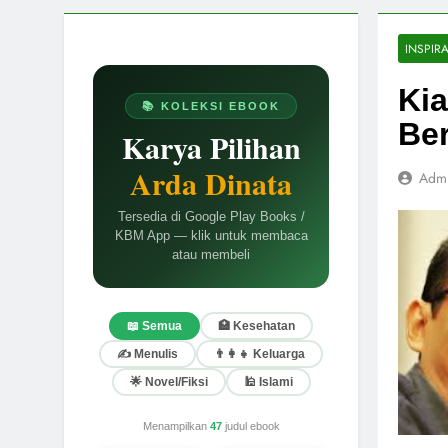
INSPIRA
Ki
📚 KOLEKSI EBOOK
Be
Karya Pilihan
Arda Dinata
Adm
Tersedia di Google Play Books /
KBM App — klik untuk membaca
atau membeli
📖 Semua
🏥 Kesehatan
✍️ Menulis
👨‍👩‍👧 Keluarga
🌟 Novel/Fiksi
🕌 Islami
Menampilkan
47
judul ebook