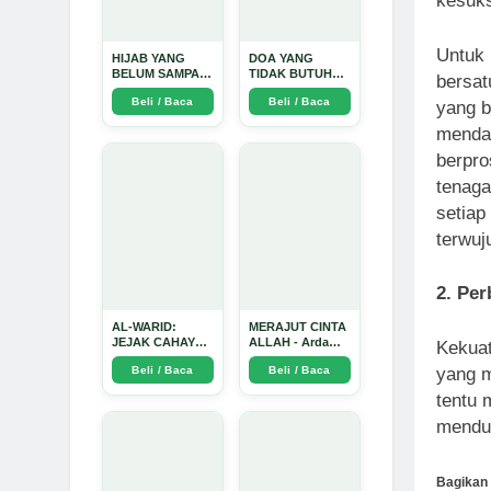
kesuk
Untuk 
HIJAB YANG
DOA YANG
BELUM SAMPAI
TIDAK BUTUH
bersat
KE HATI: Ketika
SINYAL: Kisah
Beli / Baca
Beli / Baca
Cinta Seorang
Tiga Jiwa yang
yang b
Ustadz Menjadi
Tersesat di Era AI
mendat
Cermin yang
dan Menemukan
Paling Kejam -
Jalan Pulang di
berpro
Arda Dinata
Bulan
Ramadhan" -
tenaga
Arda Dinata
setiap
terwuj
2. Per
AL-WARID:
MERAJUT CINTA
JEJAK CAHAYA
ALLAH - Arda
Kekua
DI ANTARA DUA
Dinata
yang m
Beli / Baca
Beli / Baca
ZAMAN - Arda
Dinata
tentu 
menduk
Bagikan 