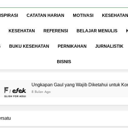
Www.ArdaDinat
Inspirasi, Ilmu, Dan Motivasi
NSPIRASI
CATATAN HARIAN
MOTIVASI
KESEHATAN
KESEHATAN
REFERENSI
BELAJAR MENULIS
S
BUKU KESEHATAN
PERNIKAHAN
JURNALISTIK
BISNIS
Ungkapan Gaul yang Wajib Diketahui untuk Komunikasi Kekinia
 Bulan Ago
rsatu