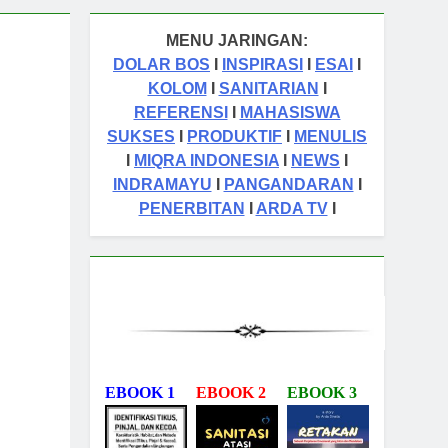
MENU JARINGAN:
DOLAR BOS
I
INSPIRASI
I
ESAI
I
KOLOM
I
SANITARIAN
I
REFERENSI
I
MAHASISWA
SUKSES
I
PRODUKTIF
I
MENULIS
I
MIQRA INDONESIA
I
NEWS
I
INDRAMAYU
I
PANGANDARAN
I
PENERBITAN
I
ARDA TV
I
EBOOK 1
EBOOK 2
EBOOK 3