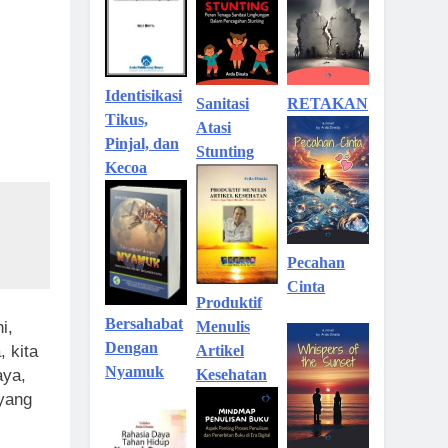
Identisikasi
Sanitasi
RETAKAN
Tikus,
Atasi
Pinjal, dan
Stunting
Kecoa
Pecahan
Cinta
Produktif
Bersahabat
Menulis
i,
Dengan
Artikel
 kita
Nyamuk
Kesehatan
aya,
 yang