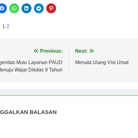
:
1
2
vigasi
Previous:
Next:
s
genitas Mutu Layanan PAUD
Menata Ulang Visi Umat
enuju Wajar Dikdas 9 Tahun
NGGALKAN BALASAN