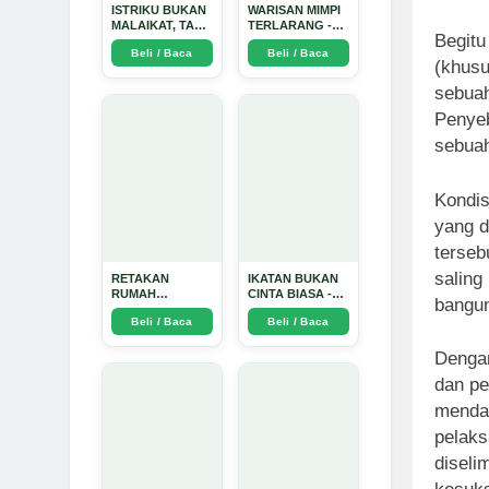
ISTRIKU BUKAN
WARISAN MIMPI
MALAIKAT, TAPI
TERLARANG -
Begitu
AKU JUGA
Arda Dinata
Beli / Baca
Beli / Baca
TIDAK SUCI -
(khusu
Arda Dinata
sebuah
Penye
sebua
Kondis
yang d
terseb
saling
RETAKAN
IKATAN BUKAN
RUMAH
CINTA BIASA -
bangun
TANGGA:
Arda Dinata
Beli / Baca
Beli / Baca
Sebuah
Perjalanan
Emosional yang
Dengan
Intim dan
dan pe
Mendalam - Arda
Dinata
mendal
pelaks
diseli