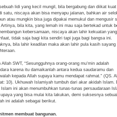
sebuah lidi yang kecil mungil, bila bergabung dan diikat kuat
i satu, niscaya akan bisa menyapu jalanan, bahkan air sel
pun atau mungkin bisa juga dipakai memukul dan mengusir 
! Artinya, bila kita, yang lemah ini mau saja bertekad untuk b
embangun kebersamaan, niscaya akan lahir kekuatan yang
faat, tidak saja bagi kita sendiri tapi juga bagi bangsa ini.
nya, bila lahir keadilan maka akan lahir pula kasih sayang
hteraan.
 Allah SWT, “Sesungguhnya orang-orang mu’min adalah
dara karena itu damaikanlah antara kedua saudaramu dan
walah kepada Allah supaya kamu mendapat rahmat.” (QS. A
at: 10). Ukhuwah Islamiyah tumbuh dari akar akidah Islam.
 Islam ini akan menumbuhkan tunas-tunas persaudaraan Isl
 upaya yang bisa mulai kita lakukan, demi suksesnya sebua
h ini adalah sebagai berikut.
mitmen membuat bangunan.