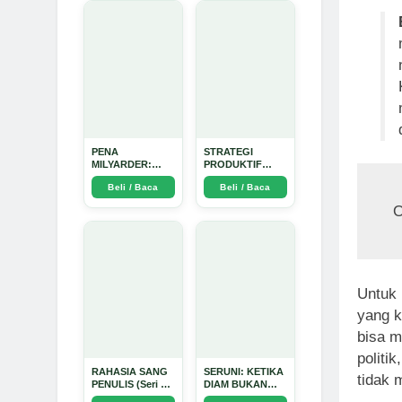
PENA
STRATEGI
MILYARDER:
PRODUKTIF
Kisah, Rahasia
MENULIS
Beli / Baca
Beli / Baca
Sukses, dan
UPDATE - Arda
Panduan Menjadi
Dinata
O
Penulis 1 Milyar
di KBM App dari
Nol - Arda Dinata
Untuk 
yang k
bisa m
politi
RAHASIA SANG
SERUNI: KETIKA
tidak 
PENULIS (Seri 1)
DIAM BUKAN
- Arda Dinata
LAGI PILIHAN -