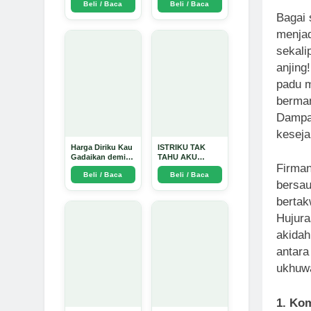
Beli / Baca
Beli / Baca
Arda Dinata
Bagai 
menjad
sekali
anjing
padu m
berman
Dampak
keseja
Harga Diriku Kau
ISTRIKU TAK
Gadaikan demi
TAHU AKU
Firman
Perempuan Itu -
PENGUSAHA
Beli / Baca
Beli / Baca
Arda Dinata
EMAS - Arda
bersau
Dinata
bertak
Hujura
akidah
antara
ukhuwa
1. Ko