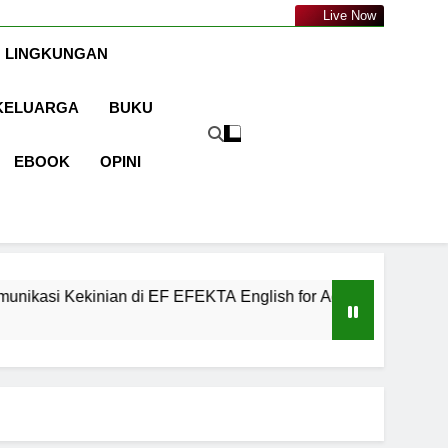
a.com
Live Now
 LINGKUNGAN
KELUARGA
BUKU
EBOOK
OPINI
n di EF EFEKTA English for Adults
LABKESM
1 Tahun Ago