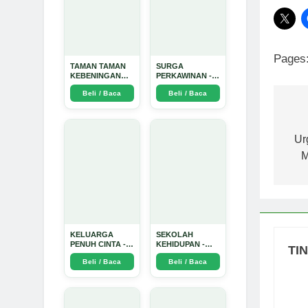
Pages
TAMAN TAMAN
SURGA
KEBENINGAN
PERKAWINAN -
HATI - Arda
Arda Dinata
Beli / Baca
Beli / Baca
Dinata
Na
po
Ur
M
KELUARGA
SEKOLAH
PENUH CINTA -
KEHIDUPAN -
TI
Arda Dinata
Arda Dinata
Beli / Baca
Beli / Baca