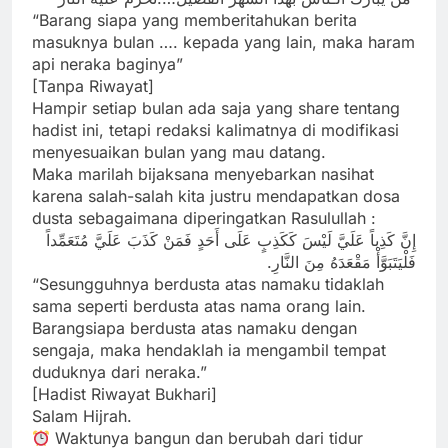
“Barang siapa yang memberitahukan berita
masuknya bulan …. kepada yang lain, maka haram
api neraka baginya”
[Tanpa Riwayat]
Hampir setiap bulan ada saja yang share tentang
hadist ini, tetapi redaksi kalimatnya di modifikasi
menyesuaikan bulan yang mau datang.
Maka marilah bijaksana menyebarkan nasihat
karena salah-salah kita justru mendapatkan dosa
dusta sebagaimana diperingatkan Rasulullah :
إِنَّ كَذِباً عَلَيَّ لَيْسَ كَكَذِبٍ عَلَى أَحَدٍ فَمَنْ كَذَبَ عَلَيَّ مُتَعَمِّداً
فَلْيَتَبَوَّأْ مَقْعَدَهُ مِنَ النَّارِ.
“Sesungguhnya berdusta atas namaku tidaklah
sama seperti berdusta atas nama orang lain.
Barangsiapa berdusta atas namaku dengan
sengaja, maka hendaklah ia mengambil tempat
duduknya dari neraka.”
[Hadist Riwayat Bukhari]
Salam Hijrah.
Waktunya bangun dan berubah dari tidur