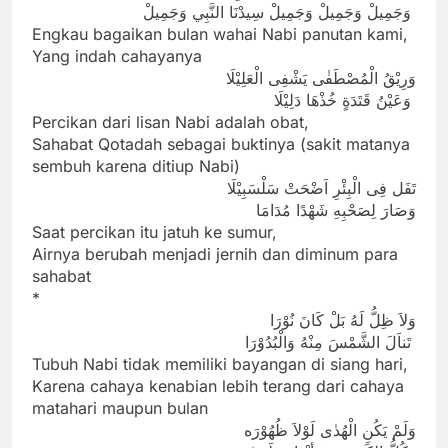
وَجَمِيلْ وَجَمِيلْ وَجَمِيلْ سِيدْنَا النَّبِي وَجَمِيلْ
Engkau bagaikan bulan wahai Nabi panutan kami,
Yang indah cahayanya
وَرِيْقُ الْمُصْطَفٰى يَشْفِى الْعَلِيْلَا
وَعَيْنُ قَتَدَةٍ خُذْهَا دَلِيْلَا
Percikan dari lisan Nabi adalah obat,
Sahabat Qotadah sebagai buktinya (sakit matanya
sembuh karena ditiup Nabi)
تَفَل فِى الْبِئْرِ اَضْحَتْ سَلْسَبِيْلَا
وَصَارَ لِصَحْبِهِ شَهْدًا مُدَامَا
Saat percikan itu jatuh ke sumur,
Airnya berubah menjadi jernih dan diminum para
sahabat
*
وَلاَ ظِلُّ لَهُ بَلْ كَانَ نُوْرَا
تَناَلَ الشَّمْسَ مِنْهُ وَالْبُدُوْرَا
Tubuh Nabi tidak memiliki bayangan di siang hari,
Karena cahaya kenabian lebih terang dari cahaya
matahari maupun bulan
وَلَمْ يَكُنِ الْهُدٰى لَوْلاَ ظُهُوْرَه