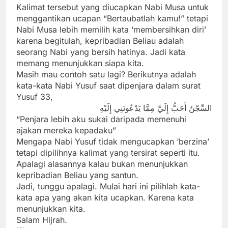
Kalimat tersebut yang diucapkan Nabi Musa untuk
menggantikan ucapan “Bertaubatlah kamu!” tetapi
Nabi Musa lebih memilih kata ‘membersihkan diri’
karena begitulah, kepribadian Beliau adalah
seorang Nabi yang bersih hatinya. Jadi kata
memang menunjukkan siapa kita.
Masih mau contoh satu lagi? Berikutnya adalah
kata-kata Nabi Yusuf saat dipenjara dalam surat
Yusuf 33,
السِّجْنُ أَحَبُّ إِلَيَّ مِمَّا يَدْعُونَنِي إِلَيْهِ
“Penjara lebih aku sukai daripada memenuhi
ajakan mereka kepadaku”
Mengapa Nabi Yusuf tidak mengucapkan ‘berzina’
tetapi dipilihnya kalimat yang tersirat seperti itu.
Apalagi alasannya kalau bukan menunjukkan
kepribadian Beliau yang santun.
Jadi, tunggu apalagi. Mulai hari ini pilihlah kata-
kata apa yang akan kita ucapkan. Karena kata
menunjukkan kita.
Salam Hijrah.