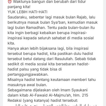
Waktunya bangun dan berubah dari tidur
panjang kita!
YUK LEBIH HATI-HATI
Saudaraku, sebentar lagi masuk bulan Rajab, lalu
berikutnya masuk bulan Sya’ban, kemudian masuk
lagi bulan Ramadhan. Tentu pada bulan-bulan itu
kita ingin berbagi kebaikan berupa inspirasi-
inspirasi kepada seluruh sahabat di media sosial
kita.
Hanya akan lebih bijaksana lagi, bila inspirasi
tersebut berupa hadist, kita pastikan dulu hadist
tersebut betul datang dari Rasulullah. Sebab tidak
sedikit di media sosial kita bersebaran hadist-
hadist palsu yang tidak bisa di
pertanggungjawabkan.
Misalnya hadist tentang keutamaan memberi tahu
masuknya awal bulan.
Sebagaimana dijelaskan oleh Imam Syaukani
dalam kitab Al-Fawaid Al-Majmu’ah, hlm. 215
Redaksi (yang katanya) hadist tersebut:
مَن يبارك الـناس بهذا الشهر الفضيل….تحرم عليه النار