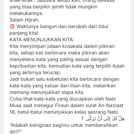
anak-anak? Saudara setuju kan, orang dewasa
yang bisa berpikir jernih tidak mungkin
melakukannya.
Salam Hijrah.
Waktunya bangun dan berubah dari tidur
panjang kita!
KATA MENUNJUKKAN KITA
Kita menyimpan jutaan kosakata dalam pikiran
kita, setiap kali berbicara maka pikiran akan
menyeleksi kata yang paling sesuai dengan
kepribadian kita, kemudian kata yang terpilih itulah
yang akhirnya terucap.
Jadi bukan satu kebetulan kita berbicara dengan
kata-kata yang keluar dari lisan kita, melainkan
memang menunjukkan siapa kita.
Coba lihat kata-kata yang diucapkan oleh Nabi
Musa saat menegur Firaun dalam surat An-Naziaat
18, betul-betul menunjukkan kelas seorang Nabi.
هَلْ لَكَ إِلَى أَنْ تَزَكَّى ؟
“Adakah keinginan bagimu untuk membersihkan
diri?”