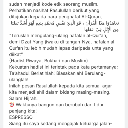
sudah menjadi kode etik seorang muslim.
Perhatikan nasihat Rasulullah berikut yang
ditujukan kepada para penghafal Al-Quran,
تَعَاهَدُوْا هَذَا الْقُرْآنَ ، فَوَ الَّذِيْ نَفْسِ مُحَمَّدِ بِيَدِهِ لَهُوَ أَشَدُّ تفلتا
مِنَ الْإِبْلِ فِيْ عقلها
“Teruslah mengulang-ulang hafalan al-Qur’an,
demi Dzat Yang jiwaku di tangan-Nya, hafalan al-
Qur’an itu lebih mudah lepas daripada unta yang
diikat”
(Hadist Riwayat Bukhari dan Muslim)
Kekuatan hadist ini terletak pada kata pertamanya;
Ta’ahadu! Berlatihlah! Biasakanlah! Berulang-
ulanglah!
Inilah pesan Rasulullah kepada kita semua, agar
kita menjadi ahli dalam bidang masing-masing.
Salam Hijrah.
Waktunya bangun dan berubah dari tidur
panjang kita!
ESPRESSO
Siang itu saya sedang mengajak keluarga jalan-