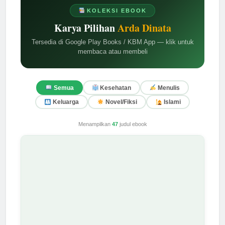
KOLEKSI EBOOK
Karya Pilihan
Arda Dinata
Tersedia di Google Play Books / KBM App — klik untuk
membaca atau membeli
Semua
Kesehatan
Menulis
Keluarga
Novel/Fiksi
Islami
Menampilkan
47
judul ebook