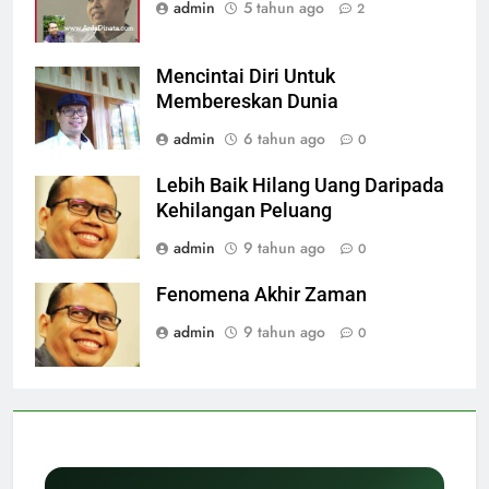
admin
5 tahun ago
2
Mencintai Diri Untuk
Membereskan Dunia
admin
6 tahun ago
0
Lebih Baik Hilang Uang Daripada
Kehilangan Peluang
admin
9 tahun ago
0
Fenomena Akhir Zaman
admin
9 tahun ago
0