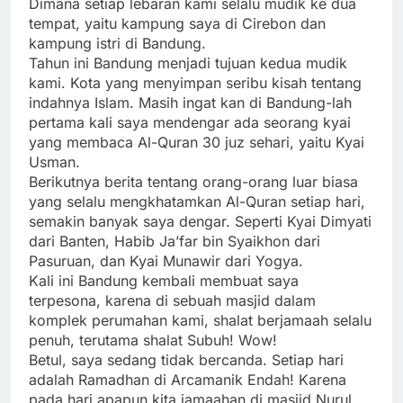
Dimana setiap lebaran kami selalu mudik ke dua
tempat, yaitu kampung saya di Cirebon dan
kampung istri di Bandung.
Tahun ini Bandung menjadi tujuan kedua mudik
kami. Kota yang menyimpan seribu kisah tentang
indahnya Islam. Masih ingat kan di Bandung-lah
pertama kali saya mendengar ada seorang kyai
yang membaca Al-Quran 30 juz sehari, yaitu Kyai
Usman.
Berikutnya berita tentang orang-orang luar biasa
yang selalu mengkhatamkan Al-Quran setiap hari,
semakin banyak saya dengar. Seperti Kyai Dimyati
dari Banten, Habib Ja’far bin Syaikhon dari
Pasuruan, dan Kyai Munawir dari Yogya.
Kali ini Bandung kembali membuat saya
terpesona, karena di sebuah masjid dalam
komplek perumahan kami, shalat berjamaah selalu
penuh, terutama shalat Subuh! Wow!
Betul, saya sedang tidak bercanda. Setiap hari
adalah Ramadhan di Arcamanik Endah! Karena
pada hari apapun kita jamaahan di masjid Nurul