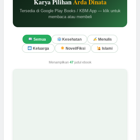
Karya Pilihan
Arda Dinata
Tersedia di Google Play Books / KBM App — klik untuk
membaca atau membeli
Semua
Kesehatan
Menulis
Keluarga
Novel/Fiksi
Islami
Menampilkan
47
judul ebook