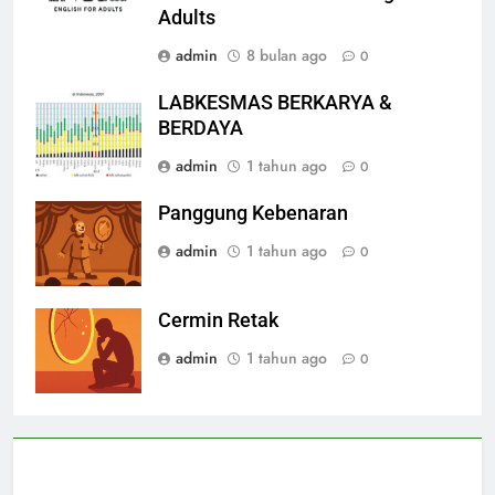
Adults
admin
8 bulan ago
0
LABKESMAS BERKARYA &
BERDAYA
admin
1 tahun ago
0
Panggung Kebenaran
admin
1 tahun ago
0
Cermin Retak
admin
1 tahun ago
0