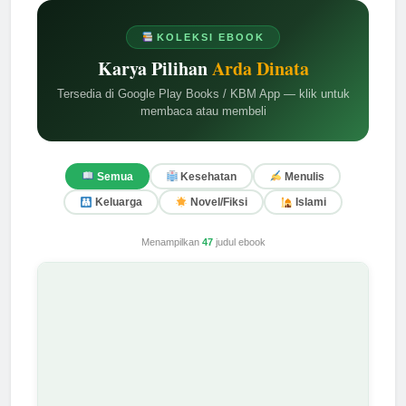
KOLEKSI EBOOK
Karya Pilihan
Arda Dinata
Tersedia di Google Play Books / KBM App — klik untuk
membaca atau membeli
Semua
Kesehatan
Menulis
Keluarga
Novel/Fiksi
Islami
Menampilkan
47
judul ebook