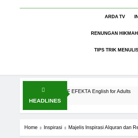
ARDA TV
I
RENUNGAN HIKMAH
TIPS TRIK MENULI
 Kekinian di EF EFEKTA English for Adults
L
1 
HEADLINES
Home
Inspirasi
Majelis Inspirasi Alquran dan R