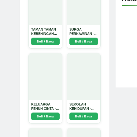
TAMAN TAMAN
SURGA
KEBENINGAN
PERKAWINAN -
HATI - Arda
Arda Dinata
Beli / Baca
Beli / Baca
Dinata
KELUARGA
SEKOLAH
PENUH CINTA -
KEHIDUPAN -
Arda Dinata
Arda Dinata
Beli / Baca
Beli / Baca