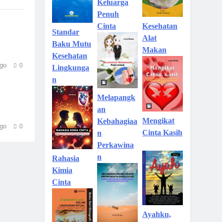
Keluarga
Penuh
Kesehatan
Cinta
Standar
Alat
Baku Mutu
Makan
Kesehatan
go
0
Lingkunga
n
Melapangk
an
Mengikat
Kebahagiaa
go
0
Cinta Kasih
n
Perkawina
n
Rahasia
Kimia
Cinta
Ayahku,