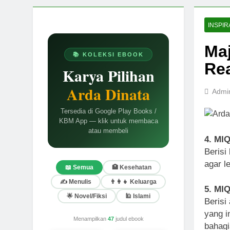
INSPIR
Maj
📚 KOLEKSI EBOOK
Rea
Karya Pilihan
Arda Dinata
Admi
Tersedia di Google Play Books /
KBM App — klik untuk membaca
atau membeli
4. MIQ
Berisi
agar l
📖 Semua
🏥 Kesehatan
✍️ Menulis
👨‍👩‍👧 Keluarga
5. MI
🌟 Novel/Fiksi
🕌 Islami
Berisi
yang i
Menampilkan
47
judul ebook
bahagi