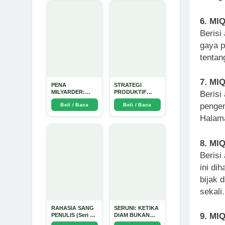
6. MI
Berisi
gaya p
tentan
7. MIQ
PENA
STRATEGI
MILYARDER:
PRODUKTIF
Berisi 
Kisah, Rahasia
MENULIS
pengem
Beli / Baca
Beli / Baca
Sukses, dan
UPDATE - Arda
Panduan Menjadi
Dinata
Halama
Penulis 1 Milyar
di KBM App dari
Nol - Arda Dinata
8. MI
Berisi
ini di
bijak 
sekali.
RAHASIA SANG
SERUNI: KETIKA
9. MI
PENULIS (Seri 1)
DIAM BUKAN
- Arda Dinata
LAGI PILIHAN -