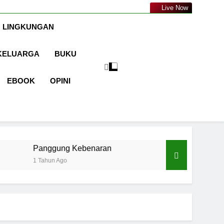
a.com
Live Now
 LINGKUNGAN
KELUARGA
BUKU
EBOOK
OPINI
ung Kebenaran
Cermin Retak
Ago
1 Tahun Ago