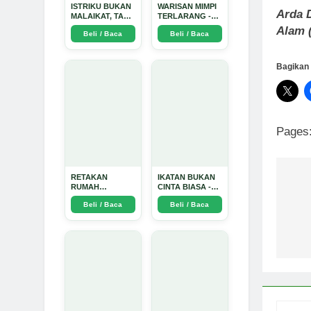
ISTRIKU BUKAN
WARISAN MIMPI
Arda D
MALAIKAT, TAPI
TERLARANG -
AKU JUGA
Arda Dinata
Alam 
Beli / Baca
Beli / Baca
TIDAK SUCI -
Arda Dinata
Bagikan 
Pages
RETAKAN
IKATAN BUKAN
Na
RUMAH
CINTA BIASA -
TANGGA:
Arda Dinata
Beli / Baca
Beli / Baca
Sebuah
po
Perjalanan
Emosional yang
Intim dan
Mendalam - Arda
Dinata