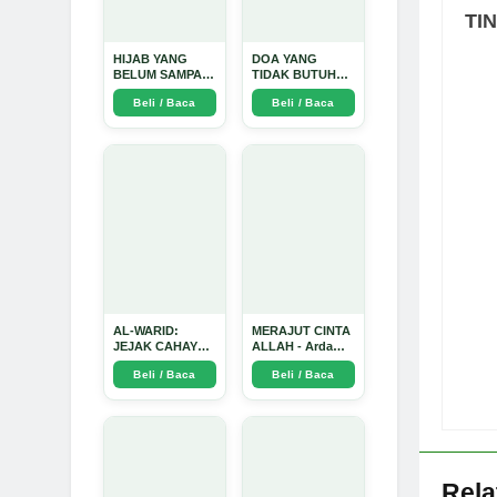
TI
HIJAB YANG
DOA YANG
BELUM SAMPAI
TIDAK BUTUH
KE HATI: Ketika
SINYAL: Kisah
Beli / Baca
Beli / Baca
Cinta Seorang
Tiga Jiwa yang
Ustadz Menjadi
Tersesat di Era AI
Cermin yang
dan Menemukan
Paling Kejam -
Jalan Pulang di
Arda Dinata
Bulan
Ramadhan" -
Arda Dinata
AL-WARID:
MERAJUT CINTA
JEJAK CAHAYA
ALLAH - Arda
DI ANTARA DUA
Dinata
Beli / Baca
Beli / Baca
ZAMAN - Arda
Dinata
Rel