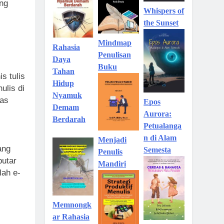
ang
Whispers of
the Sunset
Mindmap
Rahasia
Penulisan
Daya
Buku
Tahan
is tulis
Hidup
ulis di
Nyamuk
as
Epos
Demam
Aurora:
Berdarah
Petualanga
n di Alam
Menjadi
ang
Semesta
Penulis
putar
Mandiri
lah e-
Memnongk
ar Rahasia