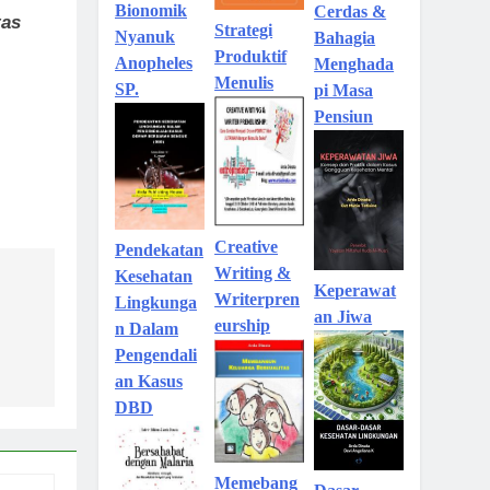
Bionomik
Cerdas &
tas
Strategi
Nyanuk
Bahagia
Produktif
Anopheles
Menghada
Menulis
SP.
pi Masa
Pensiun
Creative
Pendekatan
Writing &
Kesehatan
Keperawat
Writerpren
Lingkunga
an Jiwa
eurship
n Dalam
Pengendali
an Kasus
DBD
Memebang