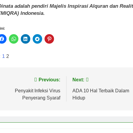
inata adalah pendiri Majelis Inspirasi Alquran dan Reali
(MIQRA) Indonesia
.
ini:
:
1
2
vigasi
Previous:
Next:
s
Penyakit Infeksi Virus
ADA 10 Hal Terbaik Dalam
Penyerang Syaraf
Hidup