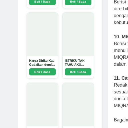
Berisi
Beli / Baca
Beli / Baca
Arda Dinata
diterb
dengan
kebutu
10. MI
Berisi 
menuli
MIQRA
Harga Diriku Kau
ISTRIKU TAK
dalam 
Gadaikan demi
TAHU AKU
Perempuan Itu -
PENGUSAHA
Beli / Baca
Beli / Baca
Arda Dinata
EMAS - Arda
Dinata
11. C
Redaks
sesuai
dunia 
MIQRA
Bagai