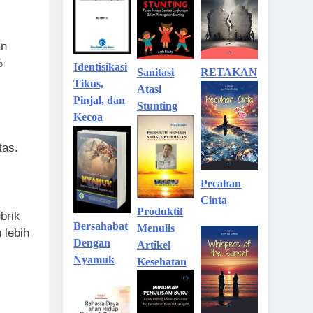
an
%
Identisikasi
Sanitasi
RETAKAN
Tikus,
Atasi
Pinjal, dan
Stunting
Kecoa
tas.
Pecahan
Cinta
Produktif
brik
Bersahabat
Menulis
 lebih
Dengan
Artikel
Nyamuk
Kesehatan