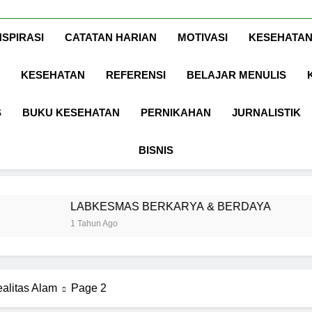
Www.ArdaDinat
Inspirasi, Ilmu, Dan Motivasi
NSPIRASI
CATATAN HARIAN
MOTIVASI
KESEHATAN
KESEHATAN
REFERENSI
BELAJAR MENULIS
S
BUKU KESEHATAN
PERNIKAHAN
JURNALISTIK
BISNIS
ABKESMAS BERKARYA & BERDAYA
Pangg
Tahun Ago
1 Tahun 
ealitas Alam
Page 2