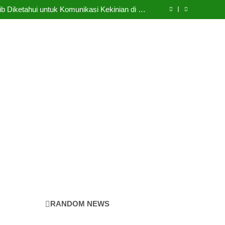
Cermin Retak
b Diketahui untuk Komunikasi Kekinian di EF
EFEKTA English for Adults
LABKESMAS BERKARYA & BERDAYA
Panggung Kebenaran
Cermin Retak
b Diketahui untuk Komunikasi Kekinian di EF
EFEKTA English for Adults
LABKESMAS BERKARYA & BERDAYA
Panggung Kebenaran
Cermin Retak
RANDOM NEWS