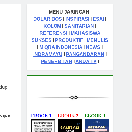
MENU JARINGAN:
DOLAR BOS
I
INSPIRASI
I
ESAI
I
KOLOM
I
SANITARIAN
I
REFERENSI
I
MAHASISWA
SUKSES
I
PRODUKTIF
I
MENULIS
I
MIQRA INDONESIA
I
NEWS
I
INDRAMAYU
I
PANGANDARAN
I
PENERBITAN
I
ARDA TV
I
idup
yajian
EBOOK 1
EBOOK 2
EBOOK 3