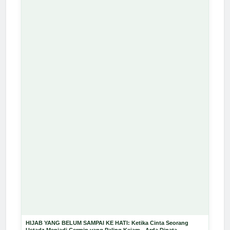
HIJAB YANG BELUM SAMPAI KE HATI: Ketika Cinta Seorang
Ustadz Menjadi Cermin yang Paling Kejam - Arda Dinata