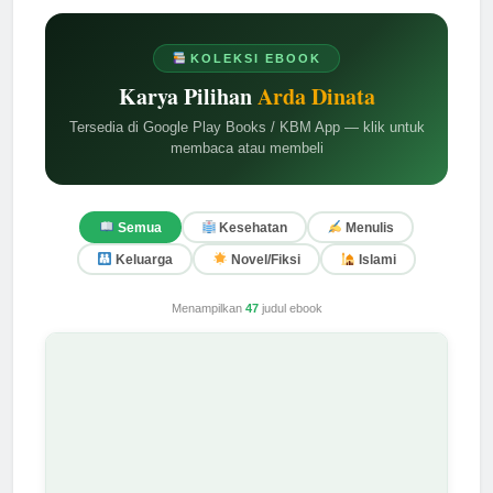
KOLEKSI EBOOK
Karya Pilihan
Arda Dinata
Tersedia di Google Play Books / KBM App — klik untuk
membaca atau membeli
Semua
Kesehatan
Menulis
Keluarga
Novel/Fiksi
Islami
Menampilkan
47
judul ebook