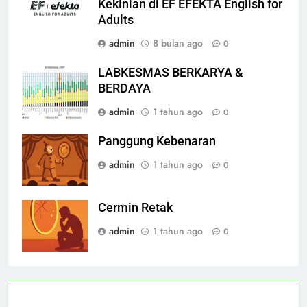
Kekinian di EF EFEKTA English for
Adults
admin
8 bulan ago
0
LABKESMAS BERKARYA &
BERDAYA
admin
1 tahun ago
0
Panggung Kebenaran
admin
1 tahun ago
0
Cermin Retak
admin
1 tahun ago
0