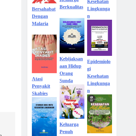
Kesehatan
Berkualitas
Lingkunga
Bersahabat
n
Dengan
Malaria
Kebijaksan
Epidemiolo
aan Hidup
gi
Orang
Kesehatan
Atasi
Sunda
Lingkunga
Penyakit
n
Skabies
Keluarga
Penuh
n