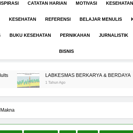
NSPIRASI
CATATAN HARIAN
MOTIVASI
KESEHATAN
KESEHATAN
REFERENSI
BELAJAR MENULIS
S
BUKU KESEHATAN
PERNIKAHAN
JURNALISTIK
BISNIS
LABKESMAS BERKARYA & BERDAYA
P
1 Tahun Ago
1
h Makna