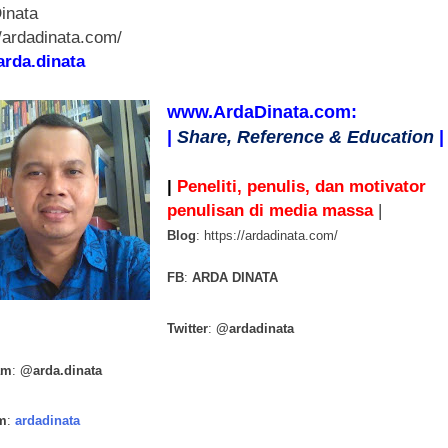
inata
//ardadinata.com/
arda.dinata
www.ArdaDinata.com:
|
Share, Reference & Education
|
|
Peneliti, penulis, dan motivator
penulisan di media massa
|
Blog
: https://ardadinata.com/
FB
:
ARDA DINATA
Twitter
:
@ardadinata
am
:
@arda.dinata
m
:
ardadinata