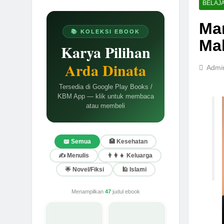
BELAJ
Mar
📚 KOLEKSI EBOOK
Ma
Karya Pilihan
Arda Dinata
Admi
Tersedia di Google Play Books /
KBM App — klik untuk membaca
atau membeli
📖 Semua
🏥 Kesehatan
✍️ Menulis
👨‍👩‍👧 Keluarga
🌟 Novel/Fiksi
🕌 Islami
Menampilkan
47
judul ebook