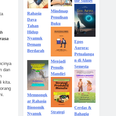
the Sunset
Mindmap
Rahasia
ta
Penulisan
Daya
Buku
Tahan
Hidup
uh
Nyamuk
rasa
Epos
Demam
Aurora:
Berdarah
Petualanga
n di Alam
Menjadi
uncinya
Semesta
Penulis
an dan
Mandiri
n
 kita.
 orang
i.
Memnongk
ar Rahasia
Bionomik
Cerdas &
Strategi
Nyanuk
Bahagia