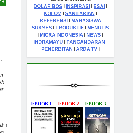
AH
DOLAR BOS
I
INSPIRASI
I
ESAI
I
KOLOM
I
SANITARIAN
I
REFERENSI
I
MAHASISWA
SUKSES
I
PRODUKTIF
I
MENULIS
I
MIQRA INDONESIA
I
NEWS
I
INDRAMAYU
I
PANGANDARAN
I
PENERBITAN
I
ARDA TV
I
a.
an
ah
ar
EBOOK 1
EBOOK 2
EBOOK 3
ahir
gi