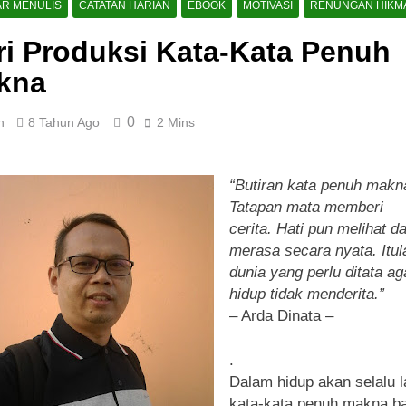
AR MENULIS
CATATAN HARIAN
EBOOK
MOTIVASI
RENUNGAN HIKM
i Produksi Kata-Kata Penuh
kna
0
n
8 Tahun Ago
2 Mins
“Butiran kata penuh makn
Tatapan mata memberi
cerita. Hati pun melihat d
merasa secara nyata. Itul
dunia yang perlu ditata ag
hidup tidak menderita.”
– Arda Dinata –
.
Dalam hidup akan selalu l
kata-kata penuh makna ba