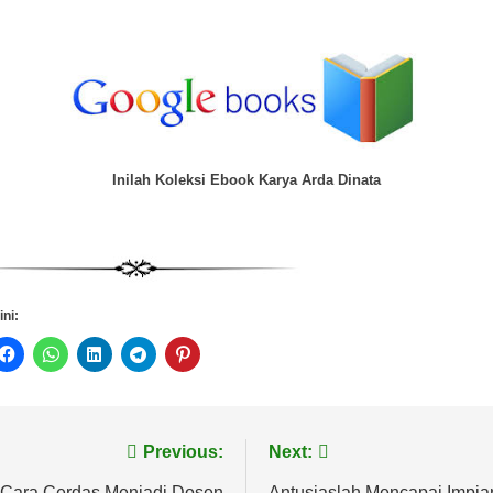
Inilah Koleksi Ebook Karya Arda Dinata
ini:
vigasi
Previous:
Next:
Cara Cerdas Menjadi Dosen
Antusiaslah Mencapai Impia