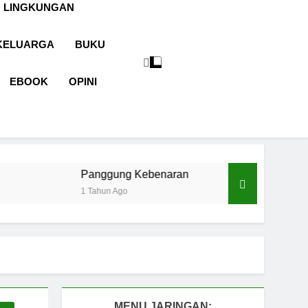
 LINGKUNGAN
KELUARGA
BUKU
EBOOK
OPINI
anggung Kebenaran
Cermin Retak
 Tahun Ago
1 Tahun Ago
MENU JARINGAN: