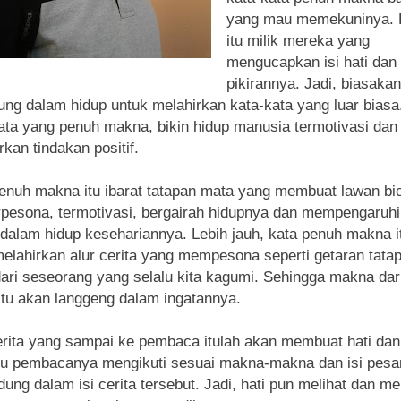
yang mau memekuninya. 
itu milik mereka yang
mengucapkan isi hati dan
pikirannya. Jadi, biasakan
ng dalam hidup untuk melahirkan kata-kata yang luar biasa
ata yang penuh makna, bikin hidup manusia termotivasi dan
rkan tindakan positif.
enuh makna itu ibarat tatapan mata yang membuat lawan bi
erpesona, termotivasi, bergairah hidupnya dan mempengaruhi
f dalam hidup kesehariannya. Lebih jauh, kata penuh makna i
elahirkan alur cerita yang mempesona seperti getaran tata
ari seseorang yang selalu kita kagumi. Sehingga makna dari
 itu akan langgeng dalam ingatannya.
erita yang sampai ke pembaca itulah akan membuat hati dan
ku pembacanya mengikuti sesuai makna-makna dan isi pesa
dung dalam isi cerita tersebut. Jadi, hati pun melihat dan m