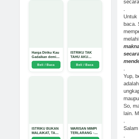
secara
.
Untuk 
baca. 
mempen
melahi
makna
Harga Diriku Kau
ISTRIKU TAK
secara
Gadaikan demi
TAHU AKU
mende
Perempuan Itu -
PENGUSAHA
Beli / Baca
Beli / Baca
Arda Dinata
EMAS - Arda
.
Dinata
Yup, b
adalah
ungkap
maupun
So, ma
lain. 
.
Salam 
ISTRIKU BUKAN
WARISAN MIMPI
MALAIKAT, TAPI
TERLARANG -
.
AKU JUGA
Arda Dinata