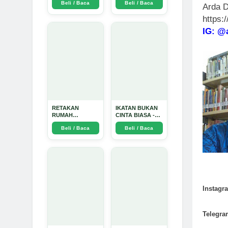
Beli / Baca
Beli / Baca
TIDAK SUCI -
Arda D
Arda Dinata
https:
IG: @
RETAKAN
IKATAN BUKAN
RUMAH
CINTA BIASA -
TANGGA:
Arda Dinata
Beli / Baca
Beli / Baca
Sebuah
Perjalanan
Emosional yang
Intim dan
Mendalam - Arda
Dinata
Instagr
Telegra
.