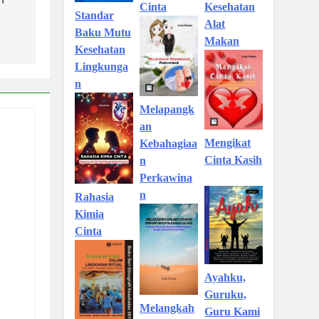
Kesehatan
Cinta
Standar
Alat
Baku Mutu
Makan
Kesehatan
Lingkunga
n
Melapangk
an
Mengikat
Kebahagiaa
Cinta Kasih
n
Perkawina
n
Rahasia
Kimia
Cinta
Ayahku,
Guruku,
Melangkah
Guru Kami