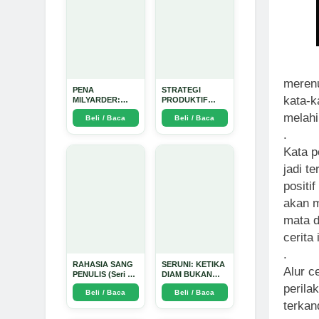
merenu
PENA
STRATEGI
kata-k
MILYARDER:
PRODUKTIF
Kisah, Rahasia
MENULIS
melahi
Beli / Baca
Beli / Baca
Sukses, dan
UPDATE - Arda
Panduan Menjadi
Dinata
.
Penulis 1 Milyar
di KBM App dari
Kata p
Nol - Arda Dinata
jadi t
positi
akan m
mata d
cerita
.
RAHASIA SANG
SERUNI: KETIKA
Alur c
PENULIS (Seri 1)
DIAM BUKAN
- Arda Dinata
LAGI PILIHAN -
perila
Beli / Baca
Beli / Baca
Arda Dinata
terkan