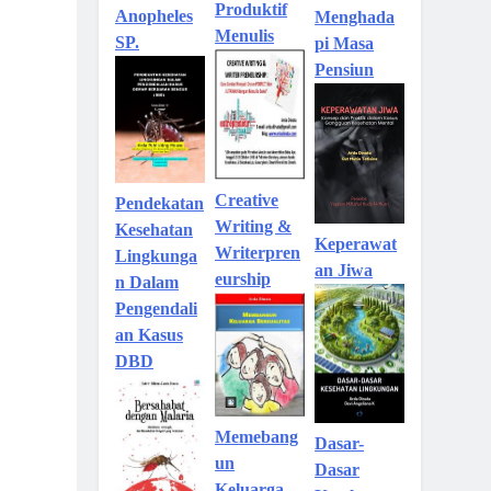
Produktif
Anopheles
Menghada
Menulis
SP.
pi Masa
Pensiun
Creative
Pendekatan
Writing &
Kesehatan
Keperawat
Writerpren
Lingkunga
an Jiwa
eurship
n Dalam
Pengendali
an Kasus
DBD
Memebang
Dasar-
un
Dasar
Keluarga