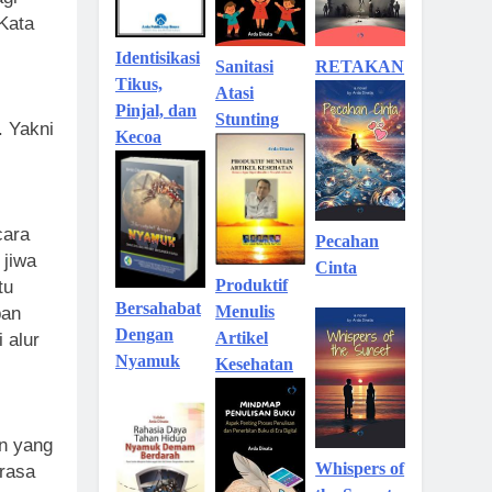
Kata
Identisikasi
Sanitasi
RETAKAN
Tikus,
Atasi
Pinjal, dan
Stunting
. Yakni
Kecoa
cara
Pecahan
 jiwa
Cinta
Produktif
tu
Bersahabat
Menulis
pan
Dengan
Artikel
 alur
Nyamuk
Kesehatan
n yang
Whispers of
erasa