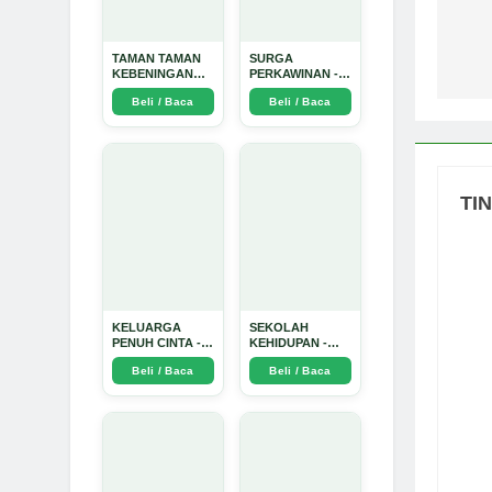
po
TAMAN TAMAN
SURGA
KEBENINGAN
PERKAWINAN -
HATI - Arda
Arda Dinata
Beli / Baca
Beli / Baca
Dinata
TI
KELUARGA
SEKOLAH
PENUH CINTA -
KEHIDUPAN -
Arda Dinata
Arda Dinata
Beli / Baca
Beli / Baca