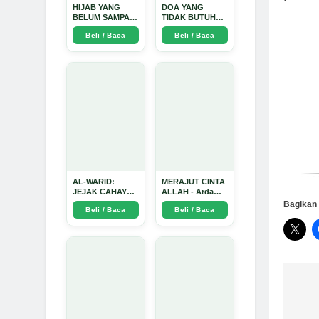
HIJAB YANG
DOA YANG
BELUM SAMPAI
TIDAK BUTUH
KE HATI: Ketika
SINYAL: Kisah
Beli / Baca
Beli / Baca
Cinta Seorang
Tiga Jiwa yang
Ustadz Menjadi
Tersesat di Era AI
Cermin yang
dan Menemukan
Paling Kejam -
Jalan Pulang di
Arda Dinata
Bulan
Ramadhan" -
Arda Dinata
AL-WARID:
MERAJUT CINTA
JEJAK CAHAYA
ALLAH - Arda
DI ANTARA DUA
Dinata
Bagikan 
Beli / Baca
Beli / Baca
ZAMAN - Arda
Dinata
Na