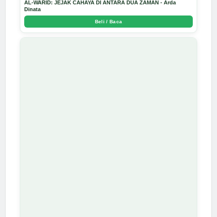
AL-WARID: JEJAK CAHAYA DI ANTARA DUA ZAMAN - Arda
Dinata
Beli / Baca