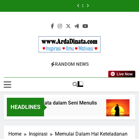
Skip
Wajib
BERDAYA
Wajib
BERDAYA
Diketahui
Diketahui
to
untuk
untuk
content
Komunikasi
Komunikasi
Kekinian
Kekinian
di
di
EF
EF
EFEKTA
EFEKTA
English
English
for
for
Adults
Adults
Www.ArdaDinata
Inspirasi, Ilmu, Dan Motivasi
RANDOM NEWS
Live Now
Terbangkan Kata dalam Seni Menulis
Melan
HEADLINES
3 Tahun Ago
3 Tahu
Home
Inspirasi
Memulai Dalam Hal Keteladanan