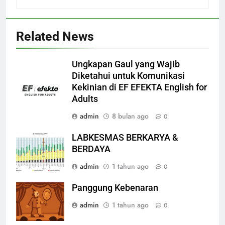
Related News
Ungkapan Gaul yang Wajib
Diketahui untuk Komunikasi
Kekinian di EF EFEKTA English for
Adults
admin
8 bulan ago
0
LABKESMAS BERKARYA &
BERDAYA
admin
1 tahun ago
0
Panggung Kebenaran
admin
1 tahun ago
0