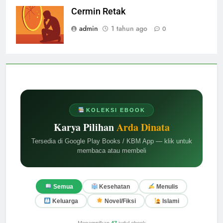
Cermin Retak
admin
1 tahun ago
0
KOLEKSI EBOOK
Karya Pilihan
Arda Dinata
Tersedia di Google Play Books / KBM App — klik untuk
membaca atau membeli
Semua
Kesehatan
Menulis
Keluarga
Novel/Fiksi
Islami