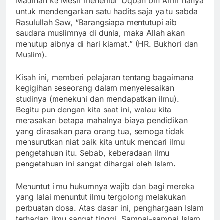
Madinah ke Mesir menemui ‘Uqbah bin Amir hanya
untuk mendengarkan satu hadits saja yaitu sabda
Rasulullah Saw, “Barangsiapa mentutupi aib
saudara muslimnya di dunia, maka Allah akan
menutup aibnya di hari kiamat.” (HR. Bukhori dan
Muslim).
Kisah ini, memberi pelajaran tentang bagaimana
kegigihan seseorang dalam menyelesaikan
studinya (menekuni dan mendapatkan ilmu).
Begitu pun dengan kita saat ini, walau kita
merasakan betapa mahalnya biaya pendidikan
yang dirasakan para orang tua, semoga tidak
mensurutkan niat baik kita untuk mencari ilmu
pengetahuan itu. Sebab, keberadaan ilmu
pengetahuan ini sangat dihargai oleh Islam.
Menuntut ilmu hukumnya wajib dan bagi mereka
yang lalai menuntut ilmu tergolong melakukan
perbuatan dosa. Atas dasar ini, penghargaan Islam
terhadap ilmu sangat tinggi. Sampai-sampai Islam