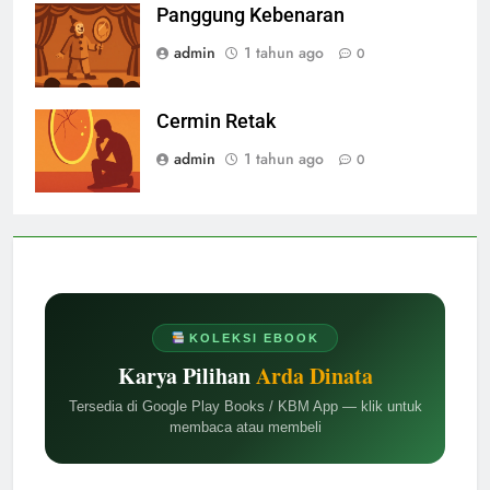
Panggung Kebenaran
admin
1 tahun ago
0
Cermin Retak
admin
1 tahun ago
0
KOLEKSI EBOOK
Karya Pilihan
Arda Dinata
Tersedia di Google Play Books / KBM App — klik untuk
membaca atau membeli