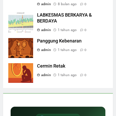
admin
8 bulan ago
0
LABKESMAS BERKARYA &
BERDAYA
admin
1 tahun ago
0
Panggung Kebenaran
admin
1 tahun ago
0
Cermin Retak
admin
1 tahun ago
0