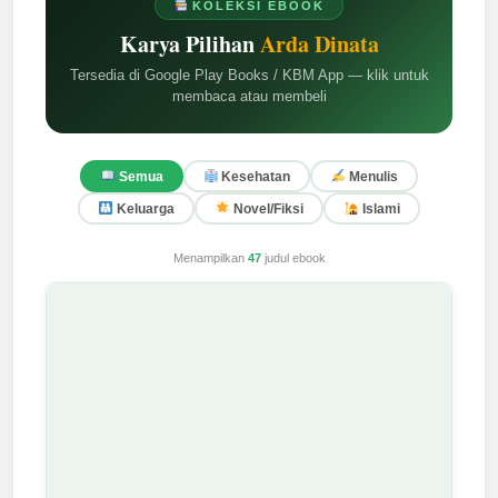
KOLEKSI EBOOK
Karya Pilihan
Arda Dinata
Tersedia di Google Play Books / KBM App — klik untuk
membaca atau membeli
Semua
Kesehatan
Menulis
Keluarga
Novel/Fiksi
Islami
Menampilkan
47
judul ebook