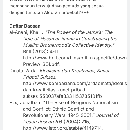
membangun terwujudnya pemuda yang sesuai
dengan tuntutan Alquran tersebut?***
Daftar Bacaan
al-Anani, Khalil.
“The Power of the Jama‘a: The
Role of Hasan al-Banna in Constructing the
Muslim Brotherhood’s Collective Identity.”
Brill
(2013): 4-11,
http://www.brill.com/files/brill.nl/specific/dow
Preview_SOI.pdf
.
Dinata, Arda.
Idealisme dan Kreativitas, Kunci
Pribadi Sukses.
http://www.kompasiana.com/ardadinata/idealis
dan-kreativitas-kunci-pribadi-
sukses_550037afa3331153735101fb
Fox, Jonathan. “The Rise of Religious Nationalism
and Conflict: Ethnic Conflict and
Revolutionary Wars, 1945-2001.”
Journal of
Peace Research
6 (2004): 715,
http://www.jstor.org/stable/4149714.