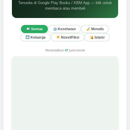
Tersedia di Google Play Books / KBM App — klik untuk
membaca atau membeli
Semua
Kesehatan
Menulis
Keluarga
Novel/Fiksi
Islami
Menampilkan
47
judul ebook