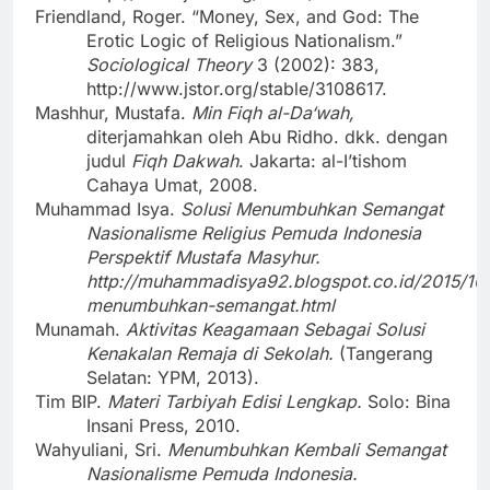
Friendland, Roger. “Money, Sex, and God: The
Erotic Logic of Religious Nationalism.”
Sociological Theory
3 (2002): 383,
http://www.jstor.org/stable/3108617
.
Mashhur, Mustafa.
Min Fiqh al-Da‘wah,
diterjamahkan oleh Abu Ridho. dkk. dengan
judul
Fiqh Dakwah
. Jakarta: al-I’tishom
Cahaya Umat, 2008.
Muhammad Isya
.
Solusi Menumbuhkan Semangat
Nasionalisme Religius Pemuda Indonesia
Perspektif Mustafa Masyhur.
http://muhammadisya92.blogspot.co.id/2015/10/
menumbuhkan-semangat.html
Munamah.
Aktivitas Keagamaan Sebagai Solusi
Kenakalan Remaja di Sekolah.
(Tangerang
Selatan: YPM, 2013).
Tim BIP.
Materi Tarbiyah Edisi Lengkap.
Solo: Bina
Insani Press, 2010.
Wahyuliani, Sri.
Menumbuhkan Kembali Semangat
Nasionalisme Pemuda Indonesia.