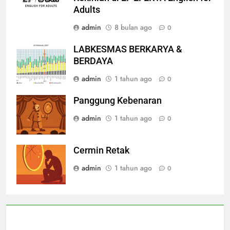
Kekinian di EF EFEKTA English for
Adults
admin
8 bulan ago
0
LABKESMAS BERKARYA &
BERDAYA
admin
1 tahun ago
0
Panggung Kebenaran
admin
1 tahun ago
0
Cermin Retak
admin
1 tahun ago
0