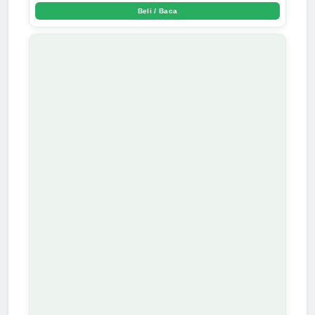
Ustadz Menjadi Cermin yang Paling Kejam - Arda Dinata
Beli / Baca