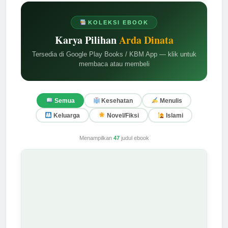
KOLEKSI EBOOK
Karya Pilihan
Arda Dinata
Tersedia di Google Play Books / KBM App — klik untuk
membaca atau membeli
Semua
Kesehatan
Menulis
Keluarga
Novel/Fiksi
Islami
Menampilkan
47
judul ebook