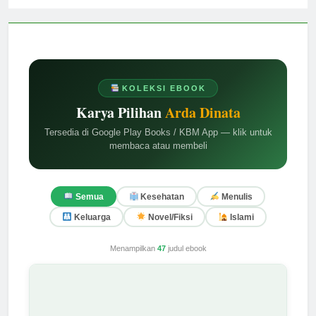
KOLEKSI EBOOK
Karya Pilihan
Arda Dinata
Tersedia di Google Play Books / KBM App — klik untuk
membaca atau membeli
Semua
Kesehatan
Menulis
Keluarga
Novel/Fiksi
Islami
Menampilkan
47
judul ebook