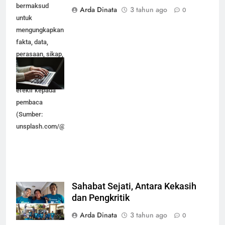
bermaksud
Arda Dinata
3 tahun ago
0
untuk
mengungkapkan
fakta, data,
perasaan, sikap,
isi hati dan
pikiran secara
efekif kepada
pembaca
(Sumber:
unsplash.com/@kaitlynbaker)
Sahabat Sejati, Antara Kekasih
dan Pengkritik
Arda Dinata
3 tahun ago
0