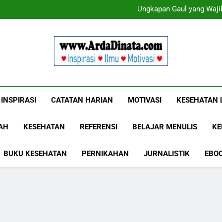
Ungkapan Gaul yang Wajib
Ungkapan Gaul yang Wajib
Www.ArdaDinat
Inspirasi, Ilmu, Dan Motivasi
INSPIRASI
CATATAN HARIAN
MOTIVASI
KESEHATAN 
AH
KESEHATAN
REFERENSI
BELAJAR MENULIS
KE
BUKU KESEHATAN
PERNIKAHAN
JURNALISTIK
EBO