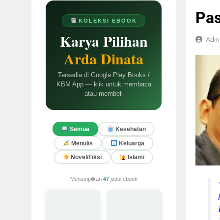
Pas
KOLEKSI EBOOK
Karya Pilihan
Adm
Arda Dinata
Tersedia di Google Play Books /
KBM App — klik untuk membaca
atau membeli
Semua
Kesehatan
Menulis
Keluarga
Novel/Fiksi
Islami
Menampilkan
47
judul ebook