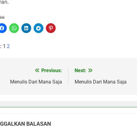
ran.
ini:
:
1
2
Previous:
Next:
vigasi
s
Menulis Dari Mana Saja
Menulis Dari Mana Saja
NGGALKAN BALASAN