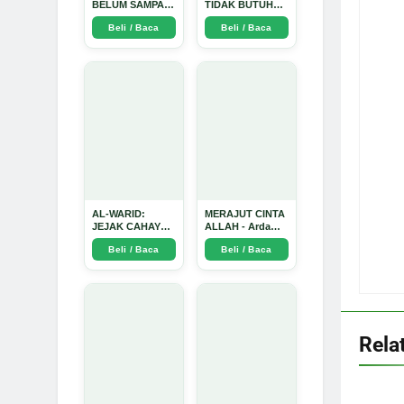
BELUM SAMPAI
TIDAK BUTUH
KE HATI: Ketika
SINYAL: Kisah
Beli / Baca
Beli / Baca
Cinta Seorang
Tiga Jiwa yang
Ustadz Menjadi
Tersesat di Era AI
Cermin yang
dan Menemukan
Paling Kejam -
Jalan Pulang di
Arda Dinata
Bulan
Ramadhan" -
Arda Dinata
AL-WARID:
MERAJUT CINTA
JEJAK CAHAYA
ALLAH - Arda
DI ANTARA DUA
Dinata
Beli / Baca
Beli / Baca
ZAMAN - Arda
Dinata
Rela