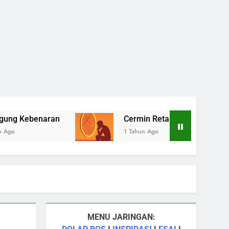
n
Cermin Retak
Kebijaksanaa
1 Tahun Ago
1 Tahun Ago
MENU JARINGAN: