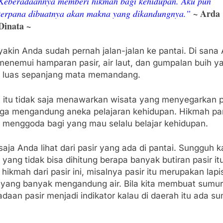
Keberadaannya memberi hikmah bagi kehidupan. Aku pun
~ Arda
terpana dibuatnya akan makna yang dikandungnya.”
Dinata ~
yakin Anda sudah pernah jalan-jalan ke pantai. Di sana
menemui hamparan pasir, air laut, dan gumpalan buih y
u luas sepanjang mata memandang.
i itu tidak saja menawarkan wisata yang menyegarkan pi
juga mengandung aneka pelajaran kehidupan. Hikmah pa
u menggoda bagi yang mau selalu belajar kehidupan.
aja Anda lihat dari pasir yang ada di pantai. Sungguh k
yang tidak bisa dihitung berapa banyak butiran pasir it
hikmah dari pasir ini, misalnya pasir itu merupakan lapi
 yang banyak mengandung air. Bila kita membuat sumur
daan pasir menjadi indikator kalau di daerah itu ada s