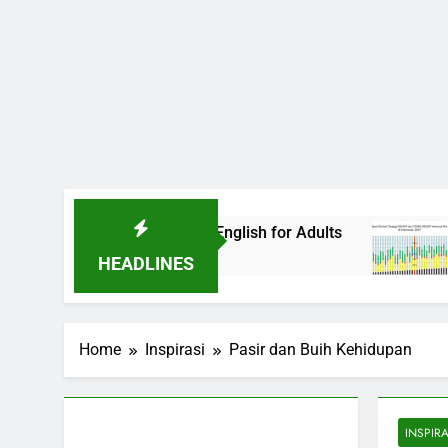
di EF EFEKTA English for Adults
LABKESMAS 
1 Tahun Ago
HEADLINES
Home
Inspirasi
Pasir dan Buih Kehidupan
INSPIRA