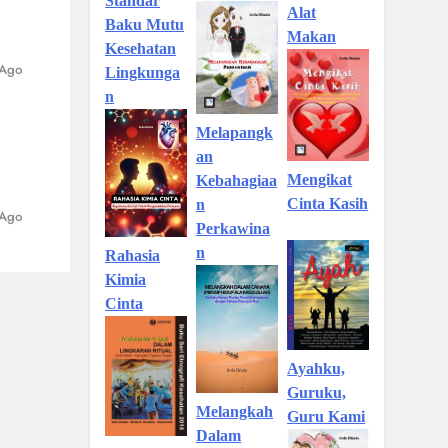
Standar
Alat
Baku Mutu
Makan
Kesehatan
 Ago
Lingkunga
n
Melapangk
an
Mengikat
Kebahagiaa
Cinta Kasih
n
 Ago
Perkawina
n
Rahasia
Kimia
Cinta
Ayahku,
Guruku,
Melangkah
Guru Kami
Dalam