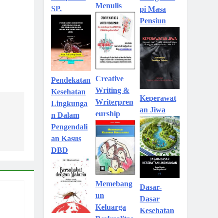
Menulis
SP.
pi Masa
Pensiun
Creative
Pendekatan
Writing &
Kesehatan
Keperawat
Writerpren
Lingkunga
an Jiwa
eurship
n Dalam
Pengendali
an Kasus
DBD
Memebang
Dasar-
un
Dasar
Keluarga
Kesehatan