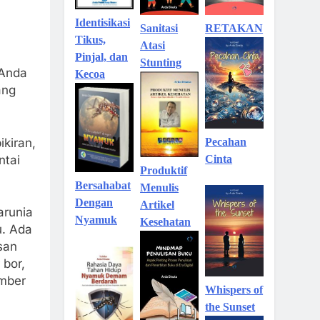
Identisikasi
Sanitasi
RETAKAN
Tikus,
Atasi
Pinjal, dan
Stunting
 Anda
Kecoa
ang
kiran,
Pecahan
ntai
Cinta
Produktif
Bersahabat
Menulis
Dengan
Artikel
arunia
Nyamuk
Kesehatan
u. Ada
san
 bor,
umber
Whispers of
the Sunset