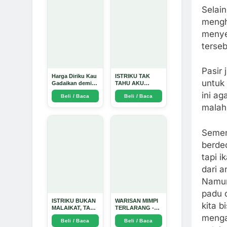
Selain
mengh
menye
terseb
Pasir
Harga Diriku Kau
ISTRIKU TAK
untuk 
Gadaikan demi
TAHU AKU
Perempuan Itu -
PENGUSAHA
ini a
Beli / Baca
Beli / Baca
Arda Dinata
EMAS - Arda
Dinata
malah 
Semen
berdec
tapi i
dari a
Namun
padu d
ISTRIKU BUKAN
WARISAN MIMPI
kita b
MALAIKAT, TAPI
TERLARANG -
AKU JUGA
Arda Dinata
menga
Beli / Baca
Beli / Baca
TIDAK SUCI -