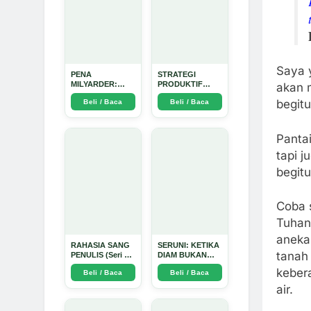
Saya 
PENA
STRATEGI
MILYARDER:
PRODUKTIF
akan 
Kisah, Rahasia
MENULIS
begit
Beli / Baca
Beli / Baca
Sukses, dan
UPDATE - Arda
Panduan Menjadi
Dinata
Penulis 1 Milyar
di KBM App dari
Panta
Nol - Arda Dinata
tapi 
begit
Coba s
Tuhan 
aneka 
RAHASIA SANG
SERUNI: KETIKA
tanah
PENULIS (Seri 1)
DIAM BUKAN
- Arda Dinata
LAGI PILIHAN -
kebera
Beli / Baca
Beli / Baca
Arda Dinata
air.