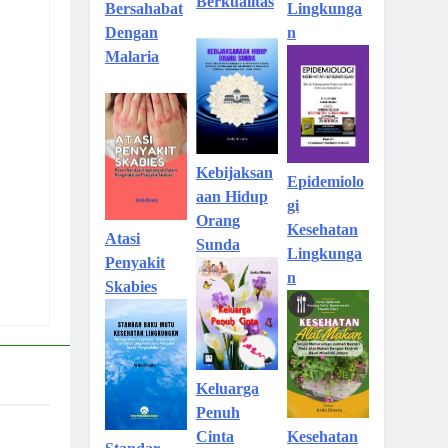
Berkualitas
Lingkunga
Bersahabat
n
Dengan
Malaria
Kebijaksan
Epidemiolo
aan Hidup
gi
Orang
Kesehatan
Atasi
Sunda
Lingkunga
Penyakit
n
Skabies
Keluarga
Penuh
Kesehatan
Cinta