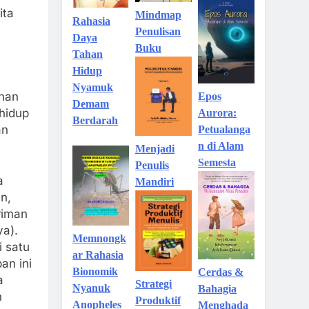
ita
Mindmap
Rahasia
Penulisan
Daya
Buku
Tahan
Hidup
Nyamuk
ahan
Epos
Demam
 hidup
Aurora:
Berdarah
an
Petualanga
n di Alam
Menjadi
Semesta
Penulis
a
Mandiri
n,
iriman
ya).
Memnongk
i satu
ar Rahasia
an ini
Bionomik
Cerdas &
a
Strategi
Nyanuk
Bahagia
n
Produktif
Anopheles
Menghada