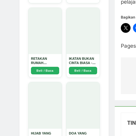
pelaja
Arda Dinata
Bagikan 
Pages
RETAKAN
IKATAN BUKAN
RUMAH
CINTA BIASA -
TANGGA:
Arda Dinata
Na
Beli / Baca
Beli / Baca
Sebuah
Perjalanan
Emosional yang
po
Intim dan
Mendalam - Arda
Dinata
TI
HIJAB YANG
DOA YANG