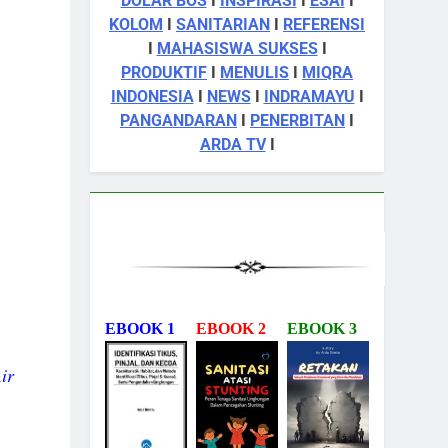
DOLAR BOS
I
INSPIRASI
I
ESAI
I
KOLOM
I
SANITARIAN
I
REFERENSI
I
MAHASISWA SUKSES
I
PRODUKTIF
I
MENULIS
I
MIQRA
INDONESIA
I
NEWS
I
INDRAMAYU
I
PANGANDARAN
I
PENERBITAN
I
ARDA TV
I
EBOOK 1
EBOOK 2
EBOOK 3
ir