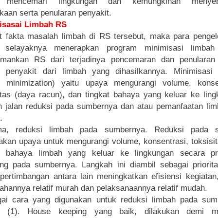
k mencemari lingkungan dan kemungkinan menyeb
kaan serta penularan penyakit.
isasai Limbah RS
t fakta masalah limbah di RS tersebut, maka para penge
 selayaknya menerapkan program minimisasi limbah
mankan RS dari terjadinya pencemaran dan penularan
 penyakit dari limbah yang dihasilkannya. Minimisasi 
e minimization) yaitu upaya mengurangi volume, konsen
itas (daya racun), dan tingkat bahaya yang keluar ke lin
 jalan reduksi pada sumbernya dan atau pemanfaatan lim
.
ma, reduksi limbah pada sumbernya. Reduksi pada 
kan upaya untuk mengurangi volume, konsentrasi, toksisi
at bahaya limbah yang keluar ke lingkungan secara pre
ng pada sumbernya. Langkah ini diambil sebagai priorit
pertimbangan antara lain meningkatkan efisiensi kegiatan
ahannya relatif murah dan pelaksanaannya relatif mudah.
gai cara yang digunakan untuk reduksi limbah pada sum
h (1). House keeping yang baik, dilakukan demi m