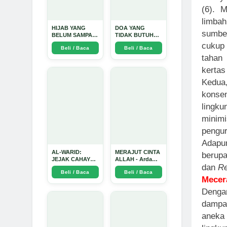
(6). M
limba
HIJAB YANG
DOA YANG
sumber
BELUM SAMPAI
TIDAK BUTUH
KE HATI: Ketika
SINYAL: Kisah
cukup
Beli / Baca
Beli / Baca
Cinta Seorang
Tiga Jiwa yang
Ustadz Menjadi
Tersesat di Era AI
tahan 
Cermin yang
dan Menemukan
kertas
Paling Kejam -
Jalan Pulang di
Arda Dinata
Bulan
Kedua
Ramadhan" -
Arda Dinata
konse
lingk
minim
pengu
Adapu
AL-WARID:
MERAJUT CINTA
berup
JEJAK CAHAYA
ALLAH - Arda
dan
Re
DI ANTARA DUA
Dinata
Beli / Baca
Beli / Baca
ZAMAN - Arda
Mecer
Dinata
Dengan
dampak
aneka