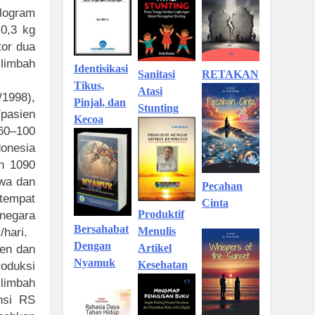
ilogram
 0,3 kg
tor dua
 limbah
Identisikasi
Sanitasi
RETAKAN
Tikus,
Atasi
/1998),
Pinjal, dan
Stunting
/pasien
Kecoa
 60–100
donesia
ah 1090
awa dan
Pecahan
 tempat
Cinta
Produktif
i negara
Bersahabat
Menulis
/hari.
Dengan
Artikel
sen dan
Nyamuk
Kesehatan
roduksi
 limbah
ensi RS