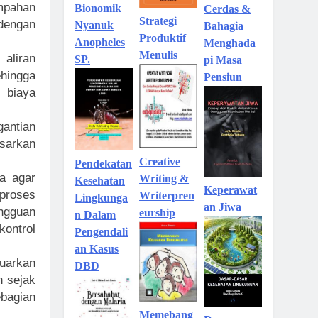
umpahan
Bionomik
Cerdas &
Strategi
dengan
Nyanuk
Bahagia
Produktif
Anopheles
Menghada
Menulis
 aliran
SP.
pi Masa
ehingga
Pensiun
 biaya
gantian
asarkan
Creative
Pendekatan
ya agar
Writing &
Kesehatan
Keperawat
proses
Writerpren
Lingkunga
an Jiwa
angguan
eurship
n Dalam
ontrol
Pengendali
an Kasus
uarkan
DBD
n sejak
bagian
Memebang