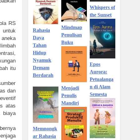
abkan
Whispers of
the Sunset
lola RS
Mindmap
Rahasia
 untuk
Penulisan
Daya
 aneka
Buku
Tahan
limbah
Hidup
trasi,
Nyamuk
gkungan
Epos
Demam
bah itu
Aurora:
Berdarah
Petualanga
sumber
n di Alam
Menjadi
tas dan
Semesta
Penulis
ventif
Mandiri
as atas
, biaya
bernya
Memnongk
enjaga
ar Rahasia