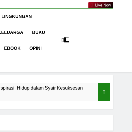
a.com
Live Now
 LINGKUNGAN
KELUARGA
BUKU
EBOOK
OPINI
spirasi: Hidup dalam Syair Kesuksesan
TA English for Adults
aran
Cermin Retak
1 Tahun Ago
malah sebagai Pintu Kehidupan