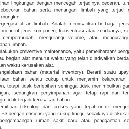
ihan lingkungan dengan mencegah terjadinya ceceran, t
kebocoran bahan serta menangani limbah yang terjadi 
 mungkin.
egregasi aliran limbah. Adalah memisahkan berbagai jenis
 menurut jenis komponen, konsentrasi atau keadaanya, s
 mempermudah, mengurangi volume, atau mengurangi
ahan limbah.
elakukan preventive maintenance, yaitu pemeliharaan/ peng
tau bagian alat menurut waktu yang telah dijadwalkan berd
aan waktu kerusakan alat.
engelolaan bahan (material inventory). Berarti suatu upa
diaan bahan selalu cukup untuk menjamin kelancaran 
an, tetapi tidak berlebihan sehingga tidak menimbulkan g
ungan, sedangkan penyimpanan agar tetap rapi dan terk
ga tidak terjadi kerusakan bahan.
Pemilihan teknologi dan proses yang tepat untuk mengel
 B3 dengan efisiensi yang cukup tinggi, sebaiknya dilakuka
pengembangan rumah sakit baru atau penggantian se
a.