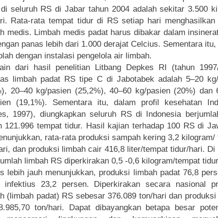
di seluruh RS di Jabar tahun 2004 adalah sekitar 3.500 k
ri. Rata-rata tempat tidur di RS setiap hari menghasilkan
 medis. Limbah medis padat harus dibakar dalam insinera
dengan panas lebih dari 1.000 derajat Celcius. Sementara itu,
iolah dengan instalasi pengelola air limbah.
ain dari hasil penelitian Litbang Depkes RI (tahun 1997
tas limbah padat RS tipe C di Jabotabek adalah 5–20 kg
), 20–40 kg/pasien (25,2%), 40–60 kg/pasien (20%) dan
ien (19,1%). Sementara itu, dalam profil kesehatan In
s, 1997), diungkapkan seluruh RS di Indonesia berjuml
 121.996 tempat tidur. Hasil kajian terhadap 100 RS di J
enunjukkan, rata-rata produksi sampah kering 3,2 kilogram/
ari, dan produksi limbah cair 416,8 liter/tempat tidur/hari. D
jumlah limbah RS diperkirakan 0,5 -0,6 kilogram/tempat tidur
is lebih jauh menunjukkan, produksi limbah padat 76,8 per
 infektius 23,2 persen. Diperkirakan secara nasional p
 (limbah padat) RS sebesar 376.089 ton/hari dan produksi
8.985,70 ton/hari. Dapat dibayangkan betapa besar pot