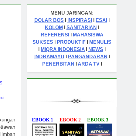
un Ago
MENU JARINGAN:
tas Orang Sukses
DOLAR BOS
I
INSPIRASI
I
ESAI
I
KOLOM
I
SANITARIAN
I
REFERENSI
I
MAHASISWA
SUKSES
I
PRODUKTIF
I
MENULIS
I
MIQRA INDONESIA
I
NEWS
I
INDRAMAYU
I
PANGANDARAN
I
PENERBITAN
I
ARDA TV
I
RS
,
nsi
gkungan
EBOOK 1
EBOOK 2
EBOOK 3
tiawan
 limbah