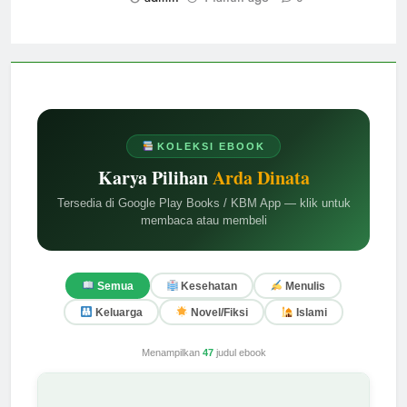
KOLEKSI EBOOK
Karya Pilihan
Arda Dinata
Tersedia di Google Play Books / KBM App — klik untuk
membaca atau membeli
Semua
Kesehatan
Menulis
Keluarga
Novel/Fiksi
Islami
Menampilkan
47
judul ebook