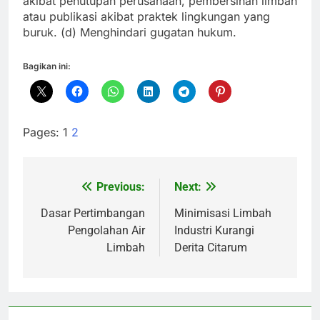
akibat penutupan perusahaan, pembersihan limbah
atau publikasi akibat praktek lingkungan yang
buruk. (d) Menghindari gugatan hukum.
Bagikan ini:
Pages:
1
2
Previous:
Next:
Navigasi
pos
Dasar Pertimbangan
Minimisasi Limbah
Pengolahan Air
Industri Kurangi
Limbah
Derita Citarum