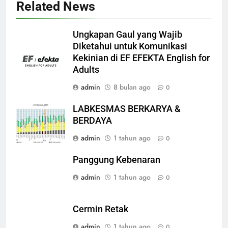
Related News
Ungkapan Gaul yang Wajib
Diketahui untuk Komunikasi
Kekinian di EF EFEKTA English for
Adults
admin
8 bulan ago
0
LABKESMAS BERKARYA &
BERDAYA
admin
1 tahun ago
0
Panggung Kebenaran
admin
1 tahun ago
0
Cermin Retak
admin
1 tahun ago
0