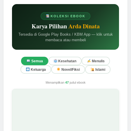
KOLEKSI EBOOK
Karya Pilihan
Arda Dinata
Tersedia di Google Play Books / KBM App — klik untuk
membaca atau membeli
Semua
Kesehatan
Menulis
Keluarga
Novel/Fiksi
Islami
Menampilkan
47
judul ebook