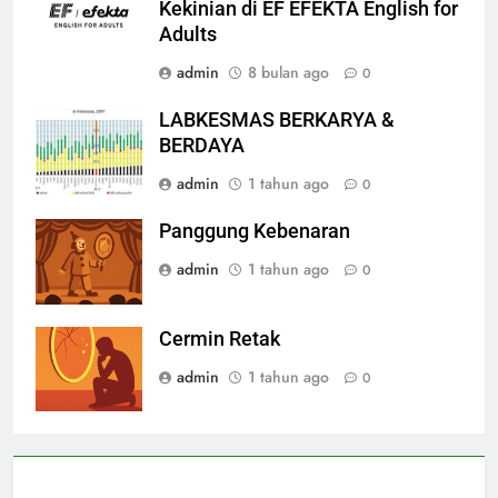
Kekinian di EF EFEKTA English for
Adults
admin
8 bulan ago
0
LABKESMAS BERKARYA &
BERDAYA
admin
1 tahun ago
0
Panggung Kebenaran
admin
1 tahun ago
0
Cermin Retak
admin
1 tahun ago
0