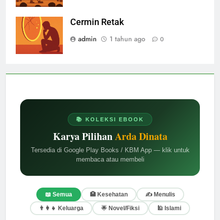
Cermin Retak
admin
1 tahun ago
0
📚 KOLEKSI EBOOK
Karya Pilihan
Arda Dinata
Tersedia di Google Play Books / KBM App — klik untuk
membaca atau membeli
📖 Semua
🏥 Kesehatan
✍️ Menulis
👨‍👩‍👧 Keluarga
🌟 Novel/Fiksi
🕌 Islami