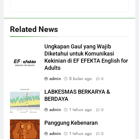
Related News
Ungkapan Gaul yang Wajib
Diketahui untuk Komunikasi
Kekinian di EF EFEKTA English for
Adults
admin
8 bulan ago
0
LABKESMAS BERKARYA &
BERDAYA
admin
1 tahun ago
0
Panggung Kebenaran
admin
1 tahun ago
0