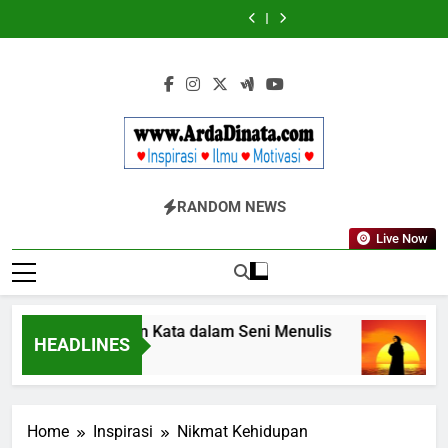
Skip
Wajib
BERDAYA
Wajib
BERDAYA
Diketahui
Diketahui
to
untuk
untuk
content
Komunikasi
Komunikasi
Kekinian
Kekinian
di
di
EF
EF
EFEKTA
EFEKTA
English
English
for
for
Adults
Adults
Www.ArdaDinata
Inspirasi, Ilmu, Dan Motivasi
RANDOM NEWS
Live Now
Terbangkan Kata dalam Seni Menulis
Me
HEADLINES
3 Tahun Ago
3 T
Home
Inspirasi
Nikmat Kehidupan