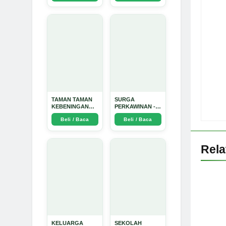
Dinata
TAMAN TAMAN
SURGA
KEBENINGAN
PERKAWINAN -
HATI - Arda
Arda Dinata
Beli / Baca
Beli / Baca
Dinata
Rel
KELUARGA
SEKOLAH