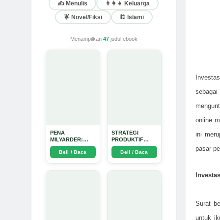
✍️ Menulis
👨‍👩‍👧 Keluarga
🌟 Novel/Fiksi
🕌 Islami
Menampilkan
47
judul ebook
Investas
sebaga
mengunt
online 
PENA
STRATEGI
ini meru
MILYARDER:
PRODUKTIF
Kisah, Rahasia
MENULIS
pasar pe
Beli / Baca
Beli / Baca
Sukses, dan
UPDATE - Arda
Panduan Menjadi
Dinata
Penulis 1 Milyar
di KBM App dari
Investa
Nol - Arda Dinata
Surat be
untuk i