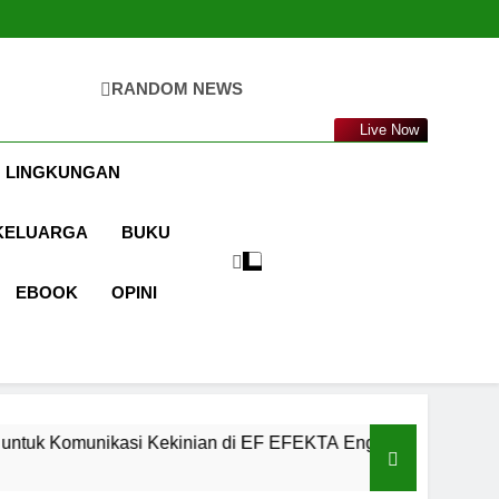
RANDOM NEWS
ta.com
Live Now
 LINGKUNGAN
KELUARGA
BUKU
EBOOK
OPINI
ekinian di EF EFEKTA English for Adults
LA
1 Ta