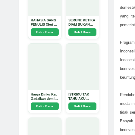
domesti
yang te
RAHASIA SANG
SERUNI: KETIKA
pemerint
PENULIS (Seri 1)
DIAM BUKAN
- Arda Dinata
LAGI PILIHAN -
Beli / Baca
Beli / Baca
Arda Dinata
Program-
Indonesi
Indones
berinve
keuntung
Harga Diriku Kau
ISTRIKU TAK
Rendahn
Gadaikan demi
TAHU AKU
Perempuan Itu -
PENGUSAHA
muda mil
Beli / Baca
Beli / Baca
Arda Dinata
EMAS - Arda
Dinata
tidak s
Banyak 
berinve