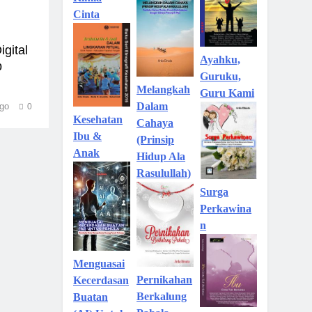
Kimia
Cinta
gital
Ayahku,
p
Guruku,
Melangkah
Guru Kami
Dalam
go
0
Kesehatan
Cahaya
Ibu &
(Prinsip
Anak
Hidup Ala
Rasulullah)
Surga
Perkawina
n
Menguasai
Pernikahan
Kecerdasan
Berkalung
Buatan