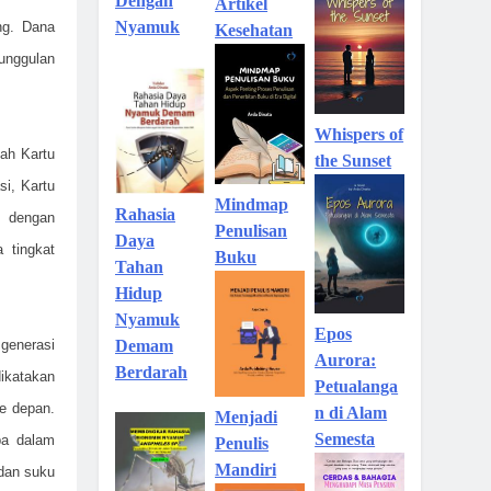
Dengan
Artikel
Nyamuk
ng. Dana
Kesehatan
unggulan
Whispers of
lah Kartu
the Sunset
si, Kartu
Mindmap
Rahasia
a dengan
Penulisan
Daya
 tingkat
Buku
Tahan
Hidup
Nyamuk
Epos
generasi
Demam
Aurora:
Berdarah
dikatakan
Petualanga
e depan.
n di Alam
Menjadi
Semesta
ba dalam
Penulis
Mandiri
dan suku