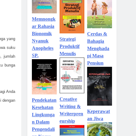
Memnongk
ar Rahasia
Bionomik
Cerdas &
Strategi
nga yang
Nyanuk
Bahagia
Produktif
ahwa suku
Anopheles
Menghada
Menulis
SP.
pi Masa
, jumlah
Pensiun
uku bunga
bagi Anda
Creative
Pendekatan
si dengan
Writing &
Kesehatan
Keperawat
Writerpren
Lingkunga
an Jiwa
eurship
n Dalam
Pengendali