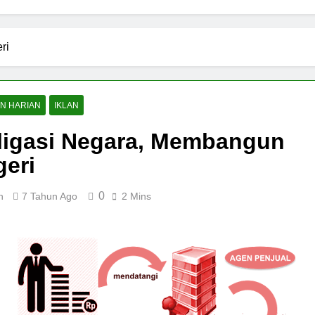
ri
AN HARIAN
IKLAN
ligasi Negara, Membangun
eri
0
n
7 Tahun Ago
2 Mins