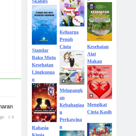
Skabies
Keluarga
Penuh
Kesehatan
Cinta
Standar
Alat
Baku Mutu
Makan
Kesehatan
Lingkunga
n
Melapangk
an
Mengikat
Kebahagiaa
naran
Cinta Kasih
n
go
0
Perkawina
n
Rahasia