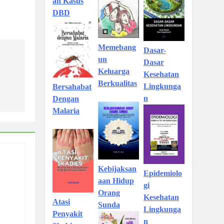
an Kasus
DBD
Memebang
Dasar-
un
Dasar
Keluarga
Kesehatan
Berkualitas
Lingkunga
Bersahabat
n
Dengan
Malaria
Kebijaksan
Epidemiolo
aan Hidup
gi
Orang
Kesehatan
Atasi
Sunda
Lingkunga
Penyakit
n