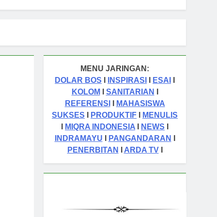
MENU JARINGAN:
DOLAR BOS
I
INSPIRASI
I
ESAI
I
KOLOM
I
SANITARIAN
I
REFERENSI
I
MAHASISWA
SUKSES
I
PRODUKTIF
I
MENULIS
I
MIQRA INDONESIA
I
NEWS
I
INDRAMAYU
I
PANGANDARAN
I
PENERBITAN
I
ARDA TV
I