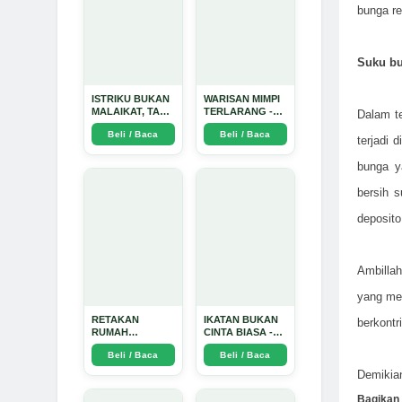
bunga r
Suku bu
ISTRIKU BUKAN
WARISAN MIMPI
MALAIKAT, TAPI
TERLARANG -
Dalam t
AKU JUGA
Arda Dinata
Beli / Baca
Beli / Baca
TIDAK SUCI -
terjadi 
Arda Dinata
bunga y
bersih s
deposito
Ambillah
yang mem
RETAKAN
IKATAN BUKAN
berkontr
RUMAH
CINTA BIASA -
TANGGA:
Arda Dinata
Beli / Baca
Beli / Baca
Sebuah
Perjalanan
Demikian
Emosional yang
Intim dan