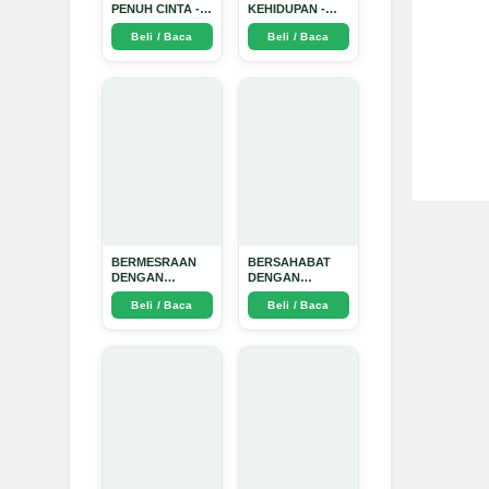
PENUH CINTA -
KEHIDUPAN -
Arda Dinata
Arda Dinata
Beli / Baca
Beli / Baca
BERMESRAAN
BERSAHABAT
DENGAN
DENGAN
KEBAIKAN - Arda
NYAMUK: Jurus
Beli / Baca
Beli / Baca
Dinata
Jitu Atasi
Penyakit
Bersumber
Nyamuk - Arda
Dinata