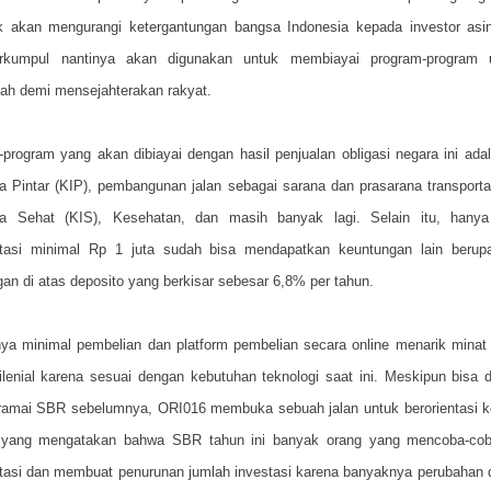
k akan mengurangi ketergantungan bangsa Indonesia kepada investor asi
rkumpul nantinya akan digunakan untuk membiayai program-program 
ah demi mensejahterakan rakyat.
program yang akan dibiayai dengan hasil penjualan obligasi negara ini ada
a Pintar (KIP), pembangunan jalan sebagai sarana dan prasarana transporta
ia Sehat (KIS), Kesehatan, dan masih banyak lagi. Selain itu, hany
stasi minimal Rp 1 juta sudah bisa mendapatkan keuntungan lain berupa
an di atas deposito yang berkisar sebesar 6,8% per tahun.
ya minimal pembelian dan platform pembelian secara online menarik minat 
enial karena sesuai dengan kebutuhan teknologi saat ini. Meskipun bisa 
eramai SBR sebelumnya, ORI016 membuka sebuah jalan untuk berorientasi k
yang mengatakan bahwa SBR tahun ini banyak orang yang mencoba-co
stasi dan membuat penurunan jumlah investasi karena banyaknya perubahan 