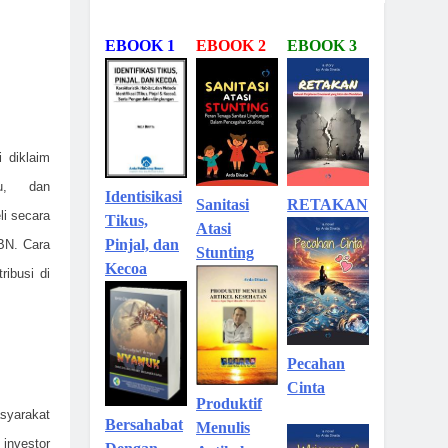
EBOOK 1
EBOOK 2
EBOOK 3
i diklaim
au, dan
Identisikasi
Sanitasi
RETAKAN
li secara
Tikus,
Atasi
Pinjal, dan
BN. Cara
Stunting
Kecoa
ribusi di
Pecahan
Cinta
Produktif
asyarakat
Bersahabat
Menulis
investor