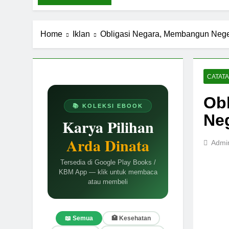
Home
Iklan
Obligasi Negara, Membangun Nege
CATAT
Ob
📚 KOLEKSI EBOOK
Neg
Karya Pilihan
Arda Dinata
Admi
Tersedia di Google Play Books /
KBM App — klik untuk membaca
atau membeli
📖 Semua
🏥 Kesehatan