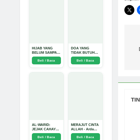
Bagikan 
Mendalam - Arda
Dinata
Na
HIJAB YANG
DOA YANG
po
BELUM SAMPAI
TIDAK BUTUH
KE HATI: Ketika
SINYAL: Kisah
Beli / Baca
Beli / Baca
Cinta Seorang
Tiga Jiwa yang
Ustadz Menjadi
Tersesat di Era AI
Cermin yang
dan Menemukan
Paling Kejam -
Jalan Pulang di
Arda Dinata
Bulan
Ramadhan" -
Arda Dinata
TI
AL-WARID:
MERAJUT CINTA
JEJAK CAHAYA
ALLAH - Arda
DI ANTARA DUA
Dinata
Beli / Baca
Beli / Baca
ZAMAN - Arda