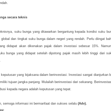
endah.
nga secara teknis
eknisnya, suku bunga yang ditawarkan bergantung kepada kondisi suku bu
di global dan tingkat suku bunga dalam negeri yang rendah. Perlu diingat b
ang didapat akan dikenakan pajak dalam investasi sebesar 15%. Namun
uku bunga yang didapat setelah dipotong pajak masih lebih tinggi dari s
.
 keputusan yang bijaksana dalam berinvestasi. Investasi sangat dianjurkan 
iliki tujuan jangka panjang. Mulailah berinvestasi dari sekarang
. Berinvesta
ibusi kepada negara adalah keputusan yang tepat.
, semoga informasi ini bermanfaat dan sukses selalu
(Adv).