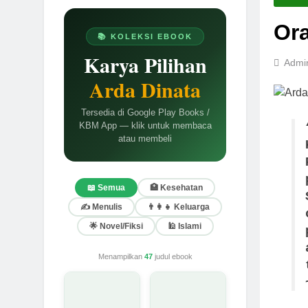
Ora
📚 KOLEKSI EBOOK
Karya Pilihan
Admi
Arda Dinata
Tersedia di Google Play Books /
KBM App — klik untuk membaca
atau membeli
📖 Semua
🏥 Kesehatan
✍️ Menulis
👨‍👩‍👧 Keluarga
🌟 Novel/Fiksi
🕌 Islami
Menampilkan
47
judul ebook