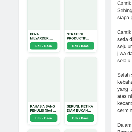
Cantik
Sehing
siapa 
Cantik
PENA
STRATEGI
setia 
MILYARDER:
PRODUKTIF
Kisah, Rahasia
MENULIS
sejuju
Beli / Baca
Beli / Baca
Sukses, dan
UPDATE - Arda
Panduan Menjadi
Dinata
jiwa d
Penulis 1 Milyar
di KBM App dari
selalu
Nol - Arda Dinata
Salah 
kebaha
yang l
atas n
kecant
RAHASIA SANG
SERUNI: KETIKA
cermin
PENULIS (Seri 1)
DIAM BUKAN
- Arda Dinata
LAGI PILIHAN -
Beli / Baca
Beli / Baca
Arda Dinata
Dalam 