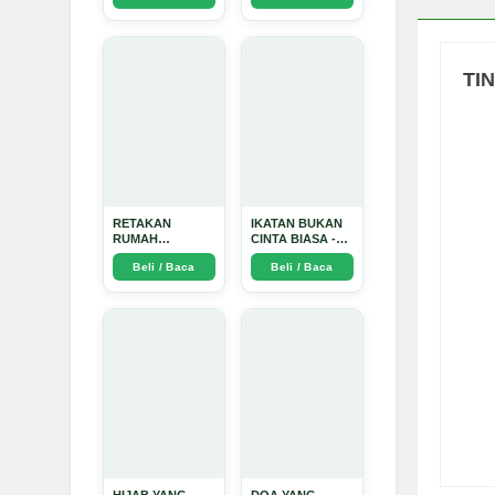
Arda Dinata
TI
RETAKAN
IKATAN BUKAN
RUMAH
CINTA BIASA -
TANGGA:
Arda Dinata
Beli / Baca
Beli / Baca
Sebuah
Perjalanan
Emosional yang
Intim dan
Mendalam - Arda
Dinata
HIJAB YANG
DOA YANG