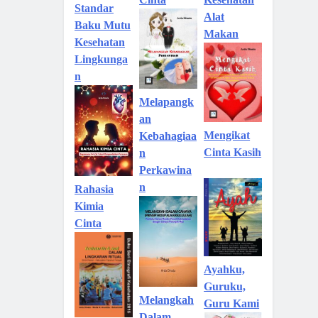
Standar
Alat
Baku Mutu
Makan
Kesehatan
Lingkunga
n
Melapangk
an
Mengikat
Kebahagiaa
Cinta Kasih
n
Perkawina
n
Rahasia
Kimia
Cinta
Ayahku,
Guruku,
Melangkah
Guru Kami
Dalam