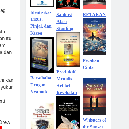
agi
Identisikasi
Sanitasi
RETAKAN
Tikus,
Atasi
Pinjal, dan
Stunting
alu
Kecoa
an itu
lam
da dan
Pecahan
Cinta
Produktif
Bersahabat
Menulis
ntikan
Dengan
Artikel
syukur
Nyamuk
Kesehatan
rti
Whispers of
 Drew
the Sunset