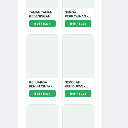
TAMAN TAMAN
SURGA
KEBENINGAN
PERKAWINAN -
HATI - Arda
Arda Dinata
Beli / Baca
Beli / Baca
Dinata
KELUARGA
SEKOLAH
PENUH CINTA -
KEHIDUPAN -
Arda Dinata
Arda Dinata
Beli / Baca
Beli / Baca