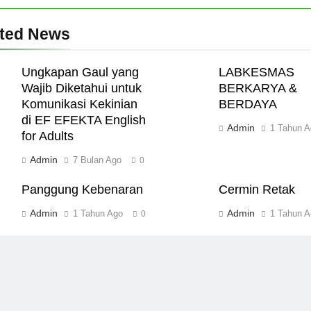
ated News
Ungkapan Gaul yang
LABKESMAS
Wajib Diketahui untuk
BERKARYA &
Komunikasi Kekinian
BERDAYA
di EF EFEKTA English
Admin
1 Tahun A
for Adults
Admin
7 Bulan Ago
0
Panggung Kebenaran
Cermin Retak
Admin
Admin
1 Tahun Ago
1 Tahun A
0