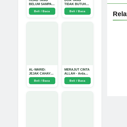
BELUM SAMPAI
TIDAK BUTUH
KE HATI: Ketika
SINYAL: Kisah
Beli / Baca
Beli / Baca
Cinta Seorang
Tiga Jiwa yang
Rel
Ustadz Menjadi
Tersesat di Era AI
Cermin yang
dan Menemukan
Paling Kejam -
Jalan Pulang di
Arda Dinata
Bulan
Ramadhan" -
Arda Dinata
AL-WARID:
MERAJUT CINTA
JEJAK CAHAYA
ALLAH - Arda
DI ANTARA DUA
Dinata
Beli / Baca
Beli / Baca
ZAMAN - Arda
Dinata