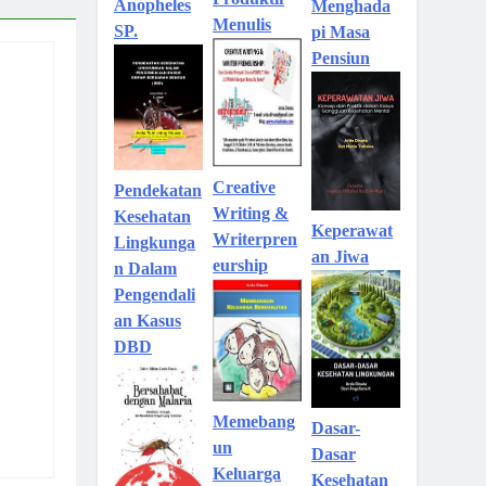
Anopheles
Menghada
Menulis
SP.
pi Masa
Pensiun
Creative
Pendekatan
Writing &
Kesehatan
Keperawat
Writerpren
Lingkunga
an Jiwa
eurship
n Dalam
Pengendali
an Kasus
DBD
Memebang
Dasar-
un
Dasar
Keluarga
Kesehatan