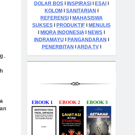
DOLAR BOS
I
INSPIRASI
I
ESAI
I
KOLOM
I
SANITARIAN
I
REFERENSI
I
MAHASISWA
SUKSES
I
PRODUKTIF
I
MENULIS
I
MIQRA INDONESIA
I
NEWS
I
INDRAMAYU
I
PANGANDARAN
I
PENERBITAN
I
ARDA TV
I
g.
h
a
EBOOK 1
EBOOK 2
EBOOK 3
an