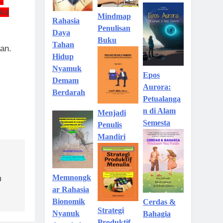
.
eka
Mindmap
Rahasia
Penulisan
Daya
Buku
Tahan
aan.
Hidup
Nyamuk
Epos
Demam
Aurora:
Berdarah
Petualanga
n di Alam
Menjadi
Semesta
Penulis
Mandiri
Memnongk
n
ar Rahasia
Bionomik
Cerdas &
Strategi
Nyanuk
Bahagia
Produktif