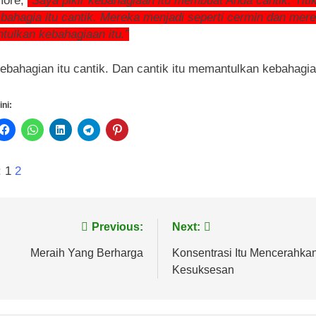
more,
“Saya pikir kebahagiaan itu membuat Anda cantik. Titik
bahagia itu cantik. Mereka menjadi seperti cermin dan mer
ulkan kebahagiaan itu.”
kebahagian itu cantik. Dan cantik itu memantulkan kebahagi
ini:
:
1
2
vigasi
Previous:
Next:
s
Meraih Yang Berharga
Konsentrasi Itu Mencerahka
Kesuksesan