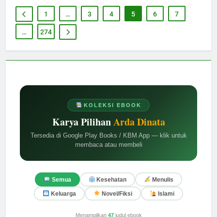
1
…
3
4
5
6
7
…
274
KOLEKSI EBOOK
Karya Pilihan
Arda Dinata
Tersedia di Google Play Books / KBM App — klik untuk
membaca atau membeli
Semua
Kesehatan
Menulis
Keluarga
Novel/Fiksi
Islami
Menampilkan
47
judul ebook