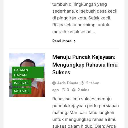
tumbuh di lingkungan yang
sederhana, di sebuah desa kecil
di pinggiran kota. Sejak kecil,
Rizky selalu bermimpi untuk
meraih kesuksesan…
Read More
Menuju Puncak Kejayaan:
Mengungkap Rahasia Ilmu
CATATAN
Sukses
HARIAN
Arda Dinata
2 tahun
INSPIRASI
ago
0
2 mins
MOTIVASI
Rahasisa ilmu sukses menuju
puncak kejayaan perlu persiapan
matang. Mari cari tahu langkah
untuk mengungkap rahasia ilmu
sukses dalam hidup. Oleh: Arda