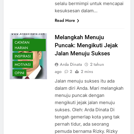
selalu bermimpi untuk mencapai
kesuksesan dalam…
Read More
Melangkah Menuju
CATATAN
Puncak: Mengikuti Jejak
HARIAN
Jalan Menuju Sukses
INSPIRASI
Arda Dinata
2 tahun
MOTIVASI
ago
2
2 mins
OPINI
Jalan menuju sukses itu ada
dalam diri Anda. Mari melangkah
menuju puncak dengan
mengikuti jejak jalan menuju
sukses. Oleh: Arda Dinata Di
tengah gemerlap kota yang tak
pernah tidur, ada seorang
pemuda bernama Rizky. Rizky