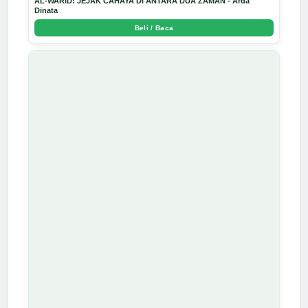
AL-WARID: JEJAK CAHAYA DI ANTARA DUA ZAMAN - Arda
Dinata
Beli / Baca