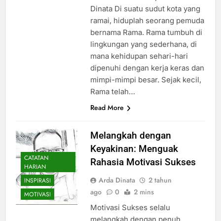
Dinata Di suatu sudut kota yang
ramai, hiduplah seorang pemuda
bernama Rama. Rama tumbuh di
lingkungan yang sederhana, di
mana kehidupan sehari-hari
dipenuhi dengan kerja keras dan
mimpi-mimpi besar. Sejak kecil,
Rama telah…
Read More
Melangkah dengan
Keyakinan: Menguak
CATATAN
Rahasia Motivasi Sukses
HARIAN
Arda Dinata
2 tahun
INSPIRASI
ago
0
2 mins
MOTIVASI
Motivasi Sukses selalu
melangkah dengan penuh