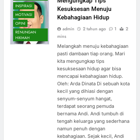
Mengungkap Tips
INSPIRASI
Kesuksesan Menuju
MOTIVASI
Kebahagiaan Hidup
OPINI
admin
2 tahun ago
1
2
RENUNGAN
mins
HIKMAH
Melangkah menuju kebahagiaan
pasti dambaan tiap orang. Mari
kita mengungkap tips
kesuksesaan hidup agar bisa
mencapai kebahagiaan hidup.
Oleh: Arda Dinata Di sebuah kota
kecil yang dihiasi dengan
senyum-senyum hangat,
terdapat seorang pemuda
bernama Andi. Andi tumbuh di
tengah keluarga yang sederhana
namun penuh dengan
kebahagiaan. Sejak kecil, Andi