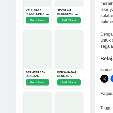
meraih
pikir 
KELUARGA
SEKOLAH
PENUH CINTA -
KEHIDUPAN -
sekita
Arda Dinata
Arda Dinata
Beli / Baca
Beli / Baca
optimi
Dengan
untuk 
segala
Belaj
Bagikan 
BERMESRAAN
BERSAHABAT
DENGAN
DENGAN
KEBAIKAN - Arda
NYAMUK: Jurus
Beli / Baca
Beli / Baca
Dinata
Jitu Atasi
Penyakit
Bersumber
Pages
Nyamuk - Arda
Dinata
Tagge