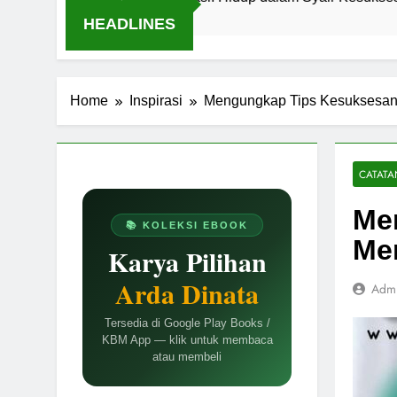
8 B
HEADLINES
Home
Inspirasi
Mengungkap Tips Kesuksesan
CATATA
Me
📚 KOLEKSI EBOOK
Me
Karya Pilihan
Arda Dinata
Adm
Tersedia di Google Play Books /
KBM App — klik untuk membaca
atau membeli