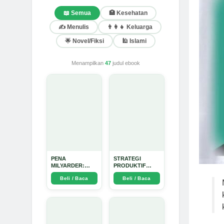
📖 Semua
🏥 Kesehatan
✍️ Menulis
👨‍👩‍👧 Keluarga
🌟 Novel/Fiksi
🕌 Islami
Menampilkan
47
judul ebook
PENA
STRATEGI
MILYARDER:
PRODUKTIF
Kisah, Rahasia
MENULIS
Beli / Baca
Beli / Baca
Sukses, dan
UPDATE - Arda
Panduan Menjadi
Dinata
Penulis 1 Milyar
di KBM App dari
Nol - Arda Dinata