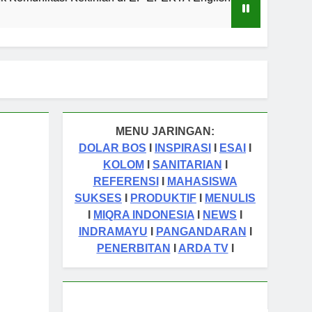
1 Tahun Ago
MENU JARINGAN:
DOLAR BOS
I
INSPIRASI
I
ESAI
I
KOLOM
I
SANITARIAN
I
REFERENSI
I
MAHASISWA
SUKSES
I
PRODUKTIF
I
MENULIS
I
MIQRA INDONESIA
I
NEWS
I
INDRAMAYU
I
PANGANDARAN
I
PENERBITAN
I
ARDA TV
I