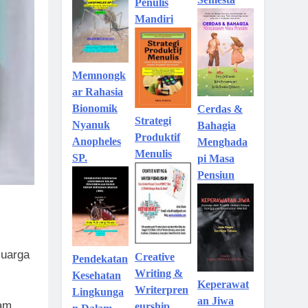
Penulis
Mandiri
Memnongk
ar Rahasia
Bionomik
Cerdas &
Strategi
Nyanuk
Bahagia
Produktif
Anopheles
Menghada
Menulis
SP.
pi Masa
Pensiun
luarga
Creative
Pendekatan
Writing &
Kesehatan
Keperawat
Writerpren
Lingkunga
an Jiwa
lam
eurship