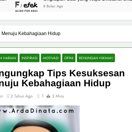
ulan Ago
 Menuju Kebahagiaan Hidup
N HARIAN
INSPIRASI
MOTIVASI
OPINI
RENUNGAN HIKMAH
ngungkap Tips Kesuksesan
nuju Kebahagiaan Hidup
1
in
2 Tahun Ago
2 Mins