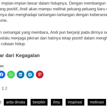
 impian-impian besar dalam hidupnya. Dengan membangun 
yang positif, Andi akan mampu melihat peluang-peluang baru 
rnya dan menghadapi tantangan-tantangan dengan keberani
sme.
 semangat yang membara, Andi pun berjanji pada dirinya se
selalu menjaga pikiran dan hatinya tetap positif dalam meng
 cobaan hidup.
ar dari Kegagalan
ini:
:
1
2
d:
arda dinata
berpikir
ilmu
inspirasi
motivasi