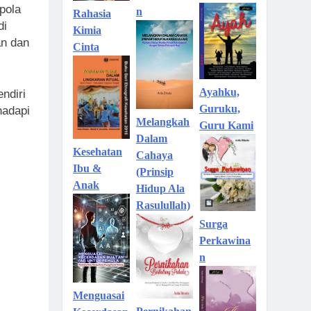
pola
n
Rahasia
di
Kimia
an dan
Cinta
Ayahku,
ndiri
Guruku,
hadapi
Melangkah
Guru Kami
Dalam
Kesehatan
Cahaya
Ibu &
(Prinsip
Anak
Hidup Ala
Rasulullah)
Surga
Perkawina
n
Menguasai