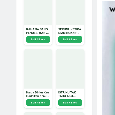
RAHASIA SANG
SERUNI: KETIKA
PENULIS (Seri 1)
DIAM BUKAN
- Arda Dinata
LAGI PILIHAN -
Beli / Baca
Beli / Baca
Arda Dinata
Harga Diriku Kau
ISTRIKU TAK
Gadaikan demi
TAHU AKU
Perempuan Itu -
PENGUSAHA
Beli / Baca
Beli / Baca
Arda Dinata
EMAS - Arda
Dinata