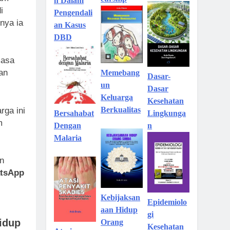
n Dalam
i
Pengendali
nya ia
an Kasus
DBD
masa
an
Memebang
Dasar-
un
Dasar
Keluarga
Kesehatan
Berkualitas
rga ini
Lingkunga
Bersahabat
m
n
Dengan
Malaria
an
atsApp
Kebijaksan
Epidemiolo
aan Hidup
gi
idup
Orang
Kesehatan