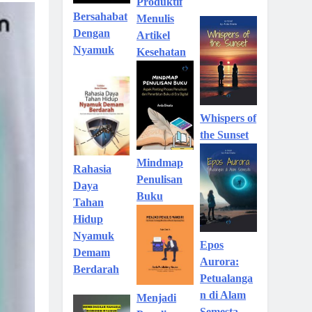
Produktif
Bersahabat
Menulis
Dengan
Artikel
Nyamuk
Kesehatan
Whispers of
the Sunset
Mindmap
Rahasia
Penulisan
Daya
Buku
Tahan
Hidup
Nyamuk
Epos
Demam
Aurora:
Berdarah
Petualanga
n di Alam
Menjadi
Semesta