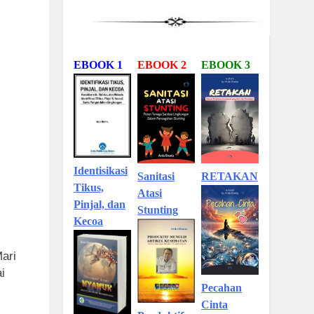
EBOOK 1
EBOOK 2
EBOOK 3
Identisikasi
Sanitasi
RETAKAN
Tikus,
Atasi
Pinjal, dan
Stunting
Kecoa
ari
i
Pecahan
Cinta