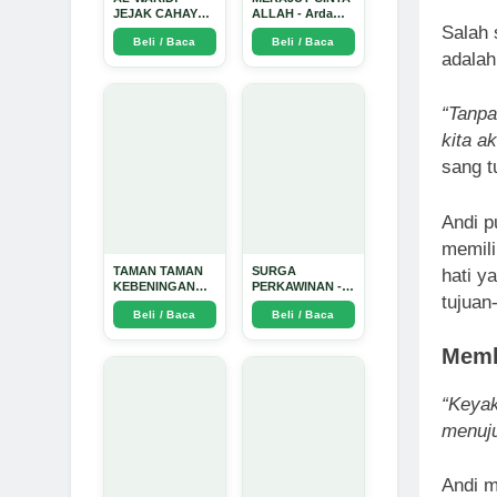
JEJAK CAHAYA
ALLAH - Arda
Salah 
DI ANTARA DUA
Dinata
Beli / Baca
Beli / Baca
ZAMAN - Arda
adalah
Dinata
“Tanpa
kita a
sang t
Andi p
memili
TAMAN TAMAN
SURGA
hati y
KEBENINGAN
PERKAWINAN -
tujuan
HATI - Arda
Arda Dinata
Beli / Baca
Beli / Baca
Dinata
Memb
“Keyak
menuj
Andi m