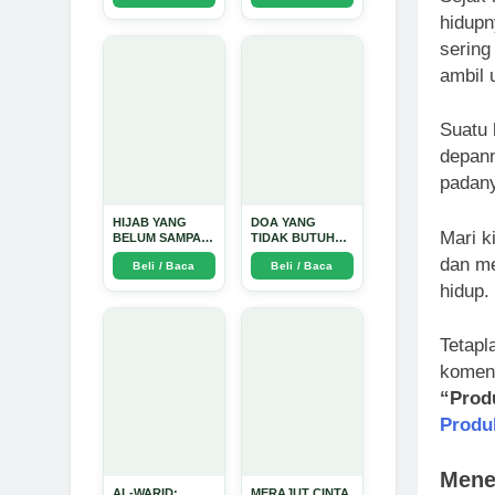
Perjalanan
hidupn
Emosional yang
Intim dan
sering
Mendalam - Arda
ambil 
Dinata
Suatu 
depann
padan
HIJAB YANG
DOA YANG
Mari k
BELUM SAMPAI
TIDAK BUTUH
KE HATI: Ketika
SINYAL: Kisah
dan m
Beli / Baca
Beli / Baca
Cinta Seorang
Tiga Jiwa yang
Ustadz Menjadi
Tersesat di Era AI
hidup.
Cermin yang
dan Menemukan
Paling Kejam -
Jalan Pulang di
Arda Dinata
Bulan
Tetapl
Ramadhan" -
Arda Dinata
koment
“Produ
Produ
Mene
AL-WARID:
MERAJUT CINTA