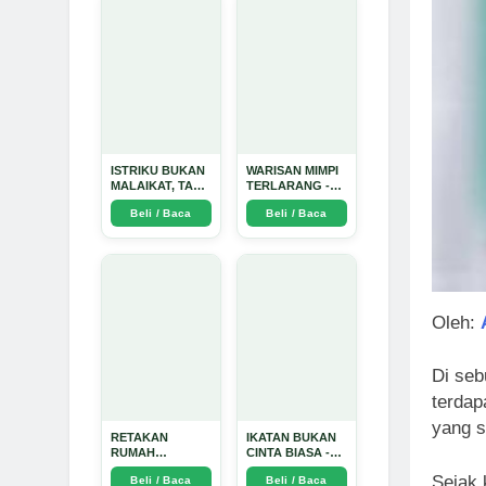
ISTRIKU BUKAN
WARISAN MIMPI
MALAIKAT, TAPI
TERLARANG -
AKU JUGA
Arda Dinata
Beli / Baca
Beli / Baca
TIDAK SUCI -
Arda Dinata
Oleh:
Di seb
terdap
yang 
RETAKAN
IKATAN BUKAN
RUMAH
CINTA BIASA -
TANGGA:
Arda Dinata
Sejak 
Beli / Baca
Beli / Baca
Sebuah