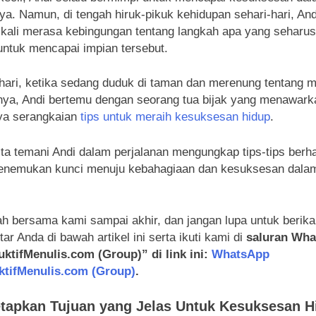
ya. Namun, di tengah hiruk-pikuk kehidupan sehari-hari, And
 kali merasa kebingungan tentang langkah apa yang seharus
untuk mencapai impian tersebut.
hari, ketika sedang duduk di taman dan merenung tentang 
ya, Andi bertemu dengan seorang tua bijak yang menawark
ya serangkaian
tips untuk meraih kesuksesan hidup
.
ita temani Andi dalam perjalanan mengungkap tips-tips berha
enemukan kunci menuju kebahagiaan dan kesuksesan dala
ah bersama kami sampai akhir, dan jangan lupa untuk berik
ar Anda di bawah artikel ini serta ikuti kami di
saluran Wh
ktifMenulis.com (Group)” di link ini:
WhatsApp
ktifMenulis.com (Group)
.
tapkan Tujuan yang Jelas
Untuk Kesuksesan H