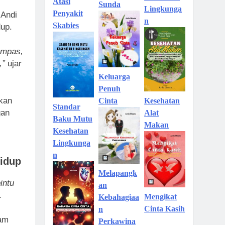
Atasi
Sunda
Lingkunga
Penyakit
 Andi
n
Skabies
dup.
kompas,
,”
ujar
Keluarga
Penuh
akan
Kesehatan
Cinta
Standar
gan
Alat
Baku Mutu
Makan
Kesehatan
Lingkunga
n
idup
Melapangk
intu
an
.
Mengikat
Kebahagiaa
Cinta Kasih
n
lam
Perkawina