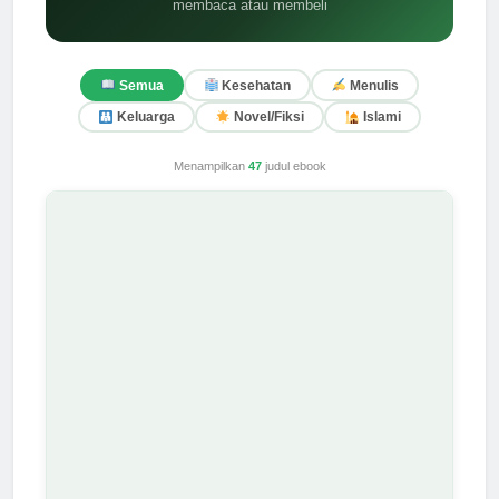
membaca atau membeli
Semua
Kesehatan
Menulis
Keluarga
Novel/Fiksi
Islami
Menampilkan
47
judul ebook