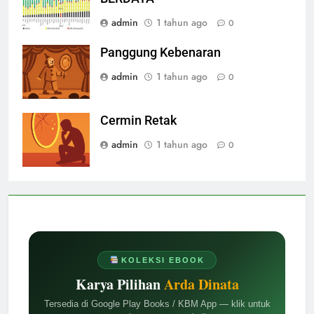
admin
1 tahun ago
0
Panggung Kebenaran
admin
1 tahun ago
0
Cermin Retak
admin
1 tahun ago
0
KOLEKSI EBOOK
Karya Pilihan
Arda Dinata
Tersedia di Google Play Books / KBM App — klik untuk