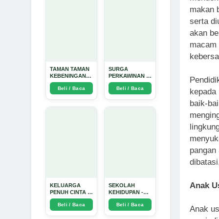
makan b
serta d
akan be
macam s
kebersa
TAMAN TAMAN
SURGA
KEBENINGAN
PERKAWINAN -
Pendidi
HATI - Arda
Arda Dinata
Beli / Baca
Beli / Baca
Dinata
kepada 
baik-ba
menging
lingkun
menyuka
pangan 
dibatasi
Anak U
KELUARGA
SEKOLAH
PENUH CINTA -
KEHIDUPAN -
Arda Dinata
Arda Dinata
Beli / Baca
Beli / Baca
Anak usi