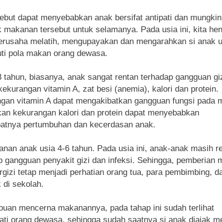
sebut dapat menyebabkan anak bersifat antipati dan mungki
 makanan tersebut untuk selamanya. Pada usia ini, kita he
erusaha melatih, mengupayakan dan mengarahkan si anak 
ti pola makan orang dewasa.
3 tahun, biasanya, anak sangat rentan terhadap gangguan giz
kekurangan vitamin A, zat besi (anemia), kalori dan protein.
gan vitamin A dapat mengakibatkan gangguan fungsi pada 
an kekurangan kalori dan protein dapat menyebabkan
atnya pertumbuhan dan kecerdasan anak.
anan anak usia 4-6 tahun. Pada usia ini, anak-anak masih r
p gangguan penyakit gizi dan infeksi. Sehingga, pemberian
rgizi tetap menjadi perhatian orang tua, para pembimbing, d
 di sekolah.
an mencerna makanannya, pada tahap ini sudah terlihat
ti orang dewasa, sehingga sudah saatnya si anak diajak m