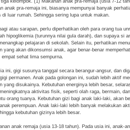
 tiga kelompok. (1) Makanan anak pra-remaja (usia 7-12 tah
n anak pra-remaja ini, biasanya mempunyai banyak perhati
as di luar rumah. Sehingga sering lupa untuk makan.
agi atau sarapan, perlu diperhatikan oleh para orang tua un
h hipoglikemia (turunnya nilai gula darah), dan supaya si a
enangkap pelajaran di sekolah. Selain itu, perhatikan menu
 yang akan dikonsumsi anak, agar benar-benar memperhat
izi empat sehat lima sempurna.
ia ini, gigi susunya tanggal secara berangur-angsur, dan dig
gigi permanen. Anak pada golongan ini, sudah lebih aktif me
 yang disukainya. Kebutuhan energinya lebih besar, selara
eningkatnya aktivitas fisik, seperti olah raga, bermain, da
u orang tuanya. Kebutuhan gizi bagi anak laki-laki, akan b
anak perempuan. Anak laki-laki lebih banyak melakukan akti
ehingga kebutuhan gizinya lebih besar.
anan anak remaja (usia 13-18 tahun). Pada usia ini, anak-a