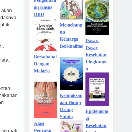
Pengendali
an Kasus
n akan
DBD
ndaknya
untuk
Memebang
un
Keluarga
Dasar-
i,
Berkualitas
Dasar
Kesehatan
Bersahabat
mata,
Lingkunga
Dengan
n
Malaria
entan
 makanan
Kebijaksan
an
aan Hidup
Orang
Epidemiolo
Sunda
gi
Atasi
Kesehatan
Penyakit
enikmati