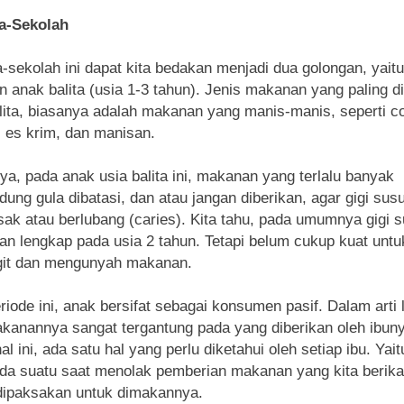
a-Sekolah
-sekolah ini dapat kita bedakan menjadi dua golongan, yaitu
 anak balita (usia 1-3 tahun). Jenis makanan yang paling d
lita, biasanya adalah makanan yang manis-manis, seperti co
 es krim, dan manisan.
ya, pada anak usia balita ini, makanan yang terlalu banyak
ung gula dibatasi, dan atau jangan diberikan, agar gigi sus
usak atau berlubang (caries). Kita tahu, pada umumnya gigi 
an lengkap pada usia 2 tahun. Tetapi belum cukup kuat untu
it dan mengunyah makanan.
iode ini, anak bersifat sebagai konsumen pasif. Dalam arti l
akanannya sangat tergantung pada yang diberikan oleh ibun
l ini, ada satu hal yang perlu diketahui oleh setiap ibu. Yait
da suatu saat menolak pemberian makanan yang kita berik
dipaksakan untuk dimakannya.