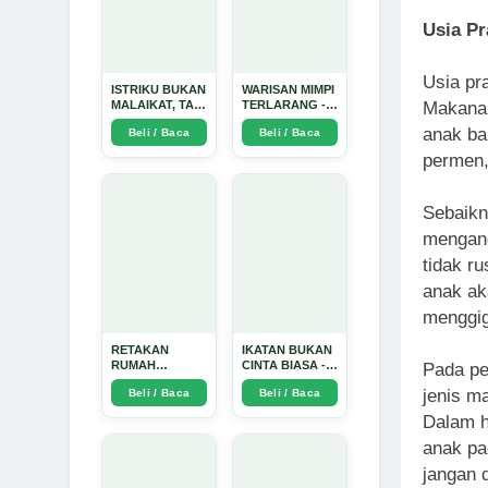
Usia Pr
Usia pra
ISTRIKU BUKAN
WARISAN MIMPI
Makanan
MALAIKAT, TAPI
TERLARANG -
AKU JUGA
Arda Dinata
anak ba
Beli / Baca
Beli / Baca
TIDAK SUCI -
Arda Dinata
permen,
Sebaikn
mengand
tidak r
anak ak
menggig
RETAKAN
IKATAN BUKAN
RUMAH
CINTA BIASA -
Pada per
TANGGA:
Arda Dinata
jenis m
Beli / Baca
Beli / Baca
Sebuah
Perjalanan
Dalam ha
Emosional yang
Intim dan
anak pa
Mendalam -
jangan 
Arda Dinata