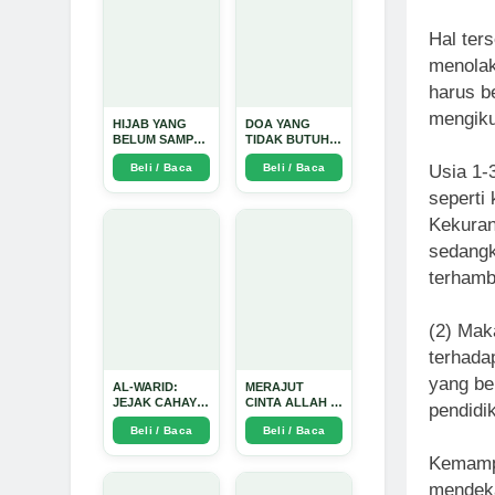
Hal ter
menolak
harus b
mengiku
HIJAB YANG
DOA YANG
BELUM SAMPAI
TIDAK BUTUH
KE HATI: Ketika
SINYAL: Kisah
Beli / Baca
Beli / Baca
Usia 1-
Cinta Seorang
Tiga Jiwa yang
Ustadz Menjadi
Tersesat di Era
seperti 
Cermin yang
AI dan
Paling Kejam -
Menemukan
Kekuran
Arda Dinata
Jalan Pulang di
Bulan
sedangk
Ramadhan" -
terhamb
Arda Dinata
(2) Mak
terhada
yang be
AL-WARID:
MERAJUT
JEJAK CAHAYA
CINTA ALLAH -
pendidik
DI ANTARA DUA
Arda Dinata
Beli / Baca
Beli / Baca
ZAMAN - Arda
Dinata
Kemampu
mendeka