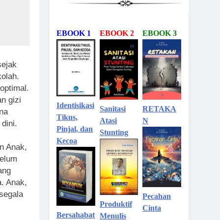
EBOOK 1
EBOOK 2
EBOOK 3
sejak
olah.
optimal.
n gizi
Identisikasi
Sanitasi
RETAKA
na
Tikus,
Atasi
N
dini.
Pinjal, dan
Stunting
Kecoa
n Anak,
belum
ang
. Anak,
segala
Pecahan
Produktif
Cinta
Bersahabat
Menulis