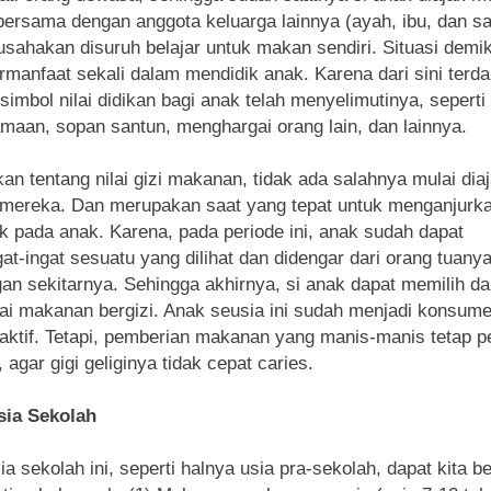
ersama dengan anggota keluarga lainnya (ayah, ibu, dan sa
iusahakan disuruh belajar untuk makan sendiri. Situasi demi
rmanfaat sekali dalam mendidik anak. Karena dari sini terd
imbol nilai didikan bagi anak telah menyelimutinya, seperti
maan, sopan santun, menghargai orang lain, dan lainnya.
kan tentang nilai gizi makanan, tidak ada salahnya mulai dia
mereka. Dan merupakan saat yang tepat untuk menganjurk
ik pada anak. Karena, pada periode ini, anak sudah dapat
at-ingat sesuatu yang dilihat dan didengar dari orang tuanya
gan sekitarnya. Sehingga akhirnya, si anak dapat memilih d
i makanan bergizi. Anak seusia ini sudah menjadi konsum
aktif. Tetapi, pemberian makanan yang manis-manis tetap p
, agar gigi geliginya tidak cepat caries.
sia Sekolah
a sekolah ini, seperti halnya usia pra-sekolah, dapat kita 