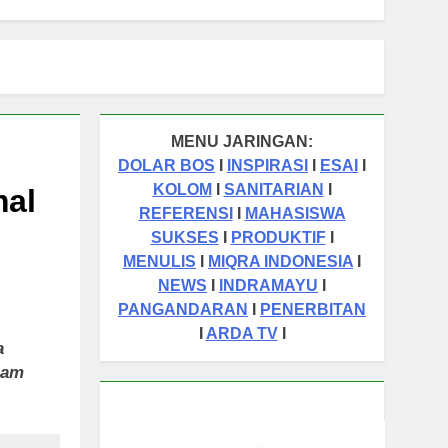
MENU JARINGAN:
DOLAR BOS
I
INSPIRASI
I
ESAI
I
KOLOM
I
SANITARIAN
I
mal
REFERENSI
I
MAHASISWA
SUKSES
I
PRODUKTIF
I
MENULIS
I
MIQRA INDONESIA
I
NEWS
I
INDRAMAYU
I
PANGANDARAN
I
PENERBITAN
I
ARDA TV
I
a
lam