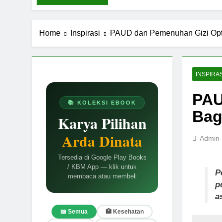
Home
Inspirasi
PAUD dan Pemenuhan Gizi Opt
INSPIRAS
PAU
📚 KOLEKSI EBOOK
Bag
Karya Pilihan
Arda Dinata
Admin
Tersedia di Google Play Books
/ KBM App — klik untuk
P
membaca atau membeli
p
a
📖 Semua
🏥 Kesehatan