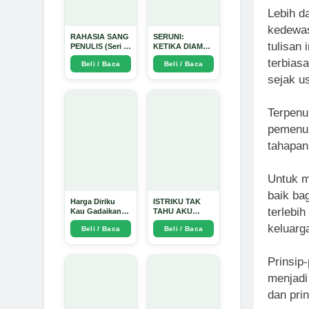
Lebih d
kedewas
RAHASIA SANG
SERUNI:
tulisan
PENULIS (Seri 1)
KETIKA DIAM
- Arda Dinata
BUKAN LAGI
terbias
Beli / Baca
Beli / Baca
PILIHAN - Arda
Dinata
sejak us
Terpenu
pemenuh
tahapan
Untuk m
baik ba
Harga Diriku
ISTRIKU TAK
terlebih
Kau Gadaikan
TAHU AKU
demi
PENGUSAHA
keluarg
Beli / Baca
Beli / Baca
Perempuan Itu -
EMAS - Arda
Arda Dinata
Dinata
Prinsip
menjadi
dan pri