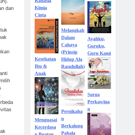
Rahasia
un).
Kimia
an dan
Cinta
rtuk
Melangkah
nak
Dalam
Ayahku,
Cahaya
Guruku,
ikan
(Prinsip
Guru Kami
Kesehatan
Hidup Ala
Ibu &
Rasulullah)
anti
Anak
milih
s
Surga
n
Perkawina
erbeda
n
vitas
Pernikaha
n
Menguasai
Berkalung
Kecerdasa
nak
Pahala