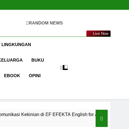
RANDOM NEWS
ta.com
Live Now
 LINGKUNGAN
KELUARGA
BUKU
EBOOK
OPINI
di EF EFEKTA English for Adults
LABKESMA
1 Tahun Ago