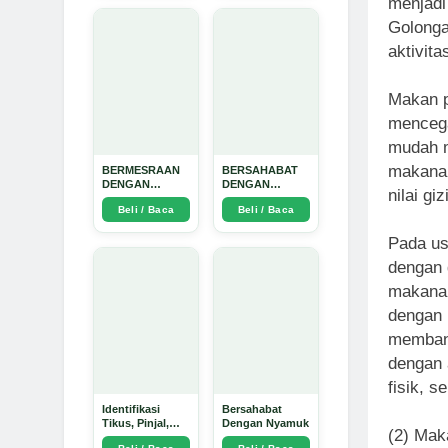
menjadi
Golonga
aktivit
Makan p
mencega
mudah m
makanan
BERMESRAAN
BERSAHABAT
DENGAN
DENGAN
nilai g
KEBAIKAN -
NYAMUK: Jurus
Beli / Baca
Beli / Baca
Arda Dinata
Jitu Atasi
Penyakit
Bersumber
Pada us
Nyamuk - Arda
dengan 
Dinata
makanan
dengan m
membant
dengan 
fisik, s
Identifikasi
Bersahabat
Tikus, Pinjal,
Dengan Nyamuk
(2) Mak
dan Kecoa