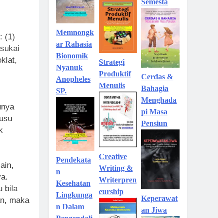
Semesta
Memnongk
: (1)
ar Rahasia
isukai
Bionomik
klat,
Strategi
Nyanuk
Produktif
Cerdas &
Anopheles
Menulis
Bahagia
SP.
Menghada
unya
pi Masa
susu
Pensiun
k
Creative
Pendekata
ain,
Writing &
n
ya.
Writerpren
Kesehatan
u bila
eurship
Lingkunga
Keperawat
an, maka
n Dalam
an Jiwa