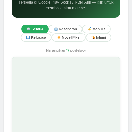
Tersedia di Google Play Books / KBM App — klik untuk
membaca atau membeli
Semua
Kesehatan
Menulis
Keluarga
Novel/Fiksi
Islami
Menampilkan
47
judul ebook