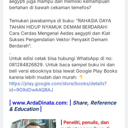
aegypti juga mampu dan memiliki kemampuan
bertahan di bawah cekaman temefos?
Temukan jawabannya di buku: “RAHASIA DAYA
TAHAN HIDUP NYAMUK DEMAM BERDARAH:
Cara Cerdas Mengenal Aedes aegypti dan Kiat
Sukses Pengendalian Vektor Penyakit Demam
Berdarah”.
.
Untuk edisi cetak bisa hubungi WhatsApp di no:
081284826829. Untuk baca sampel buku ini dan
beli versi ebooknya bisa lewat Google Play Books
karena lebih mudah dan murah:
https://play.google.com/store/books/details?
id=9G9dDwAAQBAJ
| www.ArdaDinata.com: |
Share, Reference
& Education
|
|
Peneliti, penulis, dan