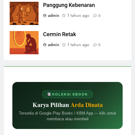
Panggung Kebenaran
admin
1 tahun ago
0
Cermin Retak
admin
1 tahun ago
0
KOLEKSI EBOOK
Karya Pilihan
Arda Dinata
Tersedia di Google Play Books / KBM App — klik untuk
membaca atau membeli