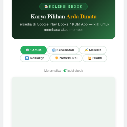
KOLEKSI EBOOK
Karya Pilihan
Arda Dinata
Tersedia di Google Play Books / KBM App — klik untuk
membaca atau membeli
Semua
Kesehatan
Menulis
Keluarga
Novel/Fiksi
Islami
Menampilkan
47
judul ebook