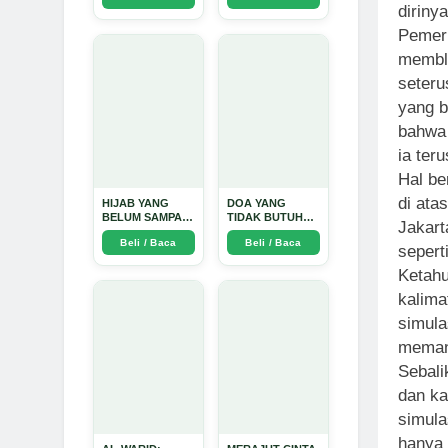
dirinya
Perjalanan
Emosional yang
Pemeri
Intim dan
Mendalam - Arda
memblu
Dinata
seteru
yang b
bahwa 
ia ter
Hal be
di ata
HIJAB YANG
DOA YANG
BELUM SAMPAI
TIDAK BUTUH
Jakart
KE HATI: Ketika
SINYAL: Kisah
Beli / Baca
Beli / Baca
Cinta Seorang
Tiga Jiwa yang
sepert
Ustadz Menjadi
Tersesat di Era AI
Ketahu
Cermin yang
dan Menemukan
Paling Kejam -
Jalan Pulang di
kalima
Arda Dinata
Bulan
Ramadhan" -
simula
Arda Dinata
memang
Sebali
dan ka
simula
hanya 