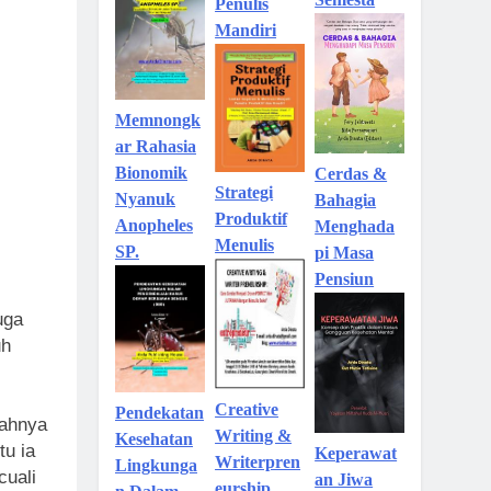
Penulis
Mandiri
Memnongk
ar Rahasia
Bionomik
Cerdas &
Strategi
Nyanuk
Bahagia
Produktif
Anopheles
Menghada
Menulis
SP.
pi Masa
Pensiun
uga
uh
Creative
Pendekatan
jahnya
Writing &
Kesehatan
tu ia
Keperawat
Writerpren
Lingkunga
cuali
an Jiwa
eurship