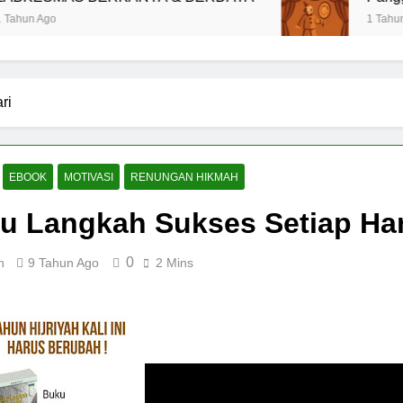
1 Tahun Ago
ri
EBOOK
MOTIVASI
RENUNGAN HIKMAH
u Langkah Sukses Setiap Har
0
n
9 Tahun Ago
2 Mins