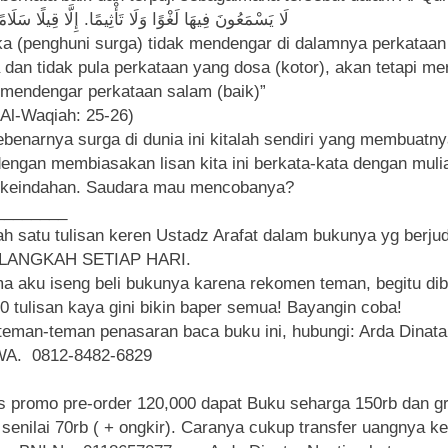
لَا يَسْمَعُونَ فِيهَا لَغْوًا وَلَا تَأْثِيمًا. إِلَّا قِيلًا سَلَام
a (penghuni surga) tidak mendengar di dalamnya perkataan
a dan tidak pula perkataan yang dosa (kotor), akan tetapi me
mendengar perkataan salam (baik)”
 Al-Waqiah: 25-26)
ebenarnya surga di dunia ini kitalah sendiri yang membuatny
dengan membiasakan lisan kita ini berkata-kata dengan muli
 keindahan. Saudara mau mencobanya?
________
lah satu tulisan keren Ustadz Arafat dalam bukunya yg berjud
LANGKAH SETIAP HARI.
a aku iseng beli bukunya karena rekomen teman, begitu di
0 tulisan kaya gini bikin baper semua! Bayangin coba!
teman-teman penasaran baca buku ini, hubungi: Arda Dinata
A. 0812-8482-6829
 promo pre-order 120,000 dapat Buku seharga 150rb dan gr
senilai 70rb ( + ongkir). Caranya cukup transfer uangnya ke