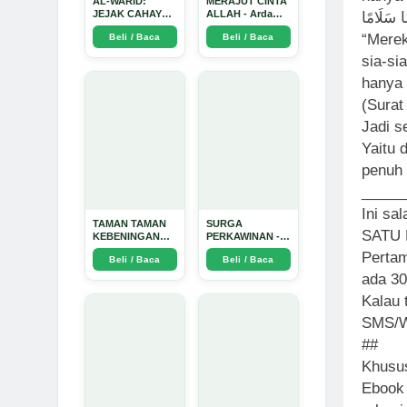
AL-WARID:
MERAJUT CINTA
JEJAK CAHAYA
ALLAH - Arda
ًا سَلَامًا
DI ANTARA DUA
Dinata
“Merek
Beli / Baca
Beli / Baca
ZAMAN - Arda
Dinata
sia-si
hanya 
(Surat
Jadi s
Yaitu 
penuh
_____
Ini sa
TAMAN TAMAN
SURGA
SATU 
KEBENINGAN
PERKAWINAN -
HATI - Arda
Arda Dinata
Pertam
Beli / Baca
Beli / Baca
Dinata
ada 30
Kalau 
SMS/W
##
Khusus
Ebook 