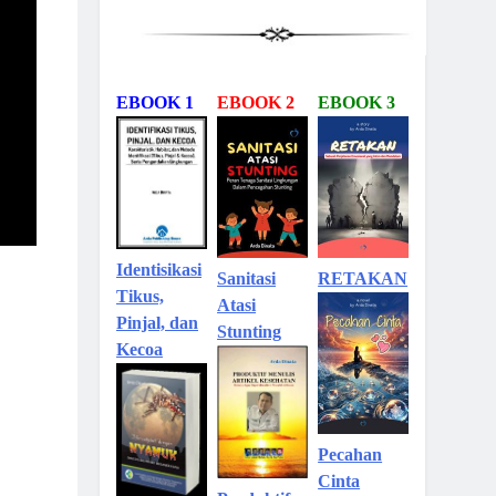
EBOOK 1
EBOOK 2
EBOOK 3
Identisikasi
Sanitasi
RETAKAN
Tikus,
Atasi
Pinjal, dan
Stunting
Kecoa
Pecahan
Cinta