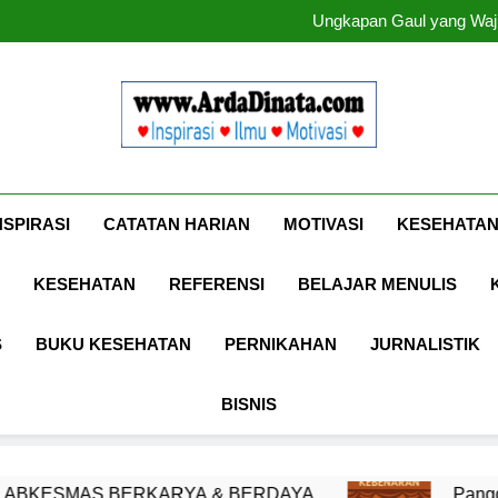
Ungkapan Gaul yang Waji
Ungkapan Gaul yang Waji
Www.ArdaDinat
Inspirasi, Ilmu, Dan Motivasi
NSPIRASI
CATATAN HARIAN
MOTIVASI
KESEHATAN
KESEHATAN
REFERENSI
BELAJAR MENULIS
S
BUKU KESEHATAN
PERNIKAHAN
JURNALISTIK
BISNIS
ARYA & BERDAYA
Panggung Kebenaran