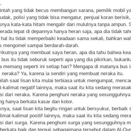
.
ntah yang tidak becus membangun sarana, pemilik mobil y
dak, polisi yang tidak bisa mengatur, penjual koran berisik
snya kata-kata hitam mengalir dari mulutnya tanpa ampun. 
erada tepat di depannya hanya heran saja, apa dia tidak tah
hal itu tidak memperbaiki keadaan sama sekali, bahkan wa
us mengomel sampai berdarah-darah.
rikutnya yang membuat saya heran, apa dia tahu bahwa ke
s bus itu tidak seburuk seperti apa yang dia pikirkan, bukan
a memang seperti ini setiap hari? Mengapa di matanya bus i
i neraka? Ya, karena ia sendiri yang membuat neraka itu.
ilah saat lisan kita mulai terbiasa untuk mengumpat, menca
t-kalimat negatif lainnya, maka saat itu kita sedang merasa
si dari neraka. Karena penghuni neraka yang sesungguhnya
 hanya berkata kasar dan kotor.
knya, saat lisan kita begitu ringan untuk bersyukur, berbaik
limat-kalimat positif lainnya, maka saat itu kita sedang me
si dari surga. Karena penghuni surga yang sesungguhnya
berkata baik dan terpuji sebagaimana tersebut dalam Al-Qur