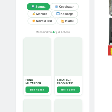
Semua
Kesehatan
Menulis
Keluarga
Novel/Fiksi
Islami
Menampilkan
47
judul ebook
PENA
STRATEGI
MILYARDER:
PRODUKTIF
Kisah, Rahasia
MENULIS
Beli / Baca
Beli / Baca
Sukses, dan
UPDATE - Arda
Panduan Menjadi
Dinata
Penulis 1 Milyar
di KBM App dari
Nol - Arda Dinata