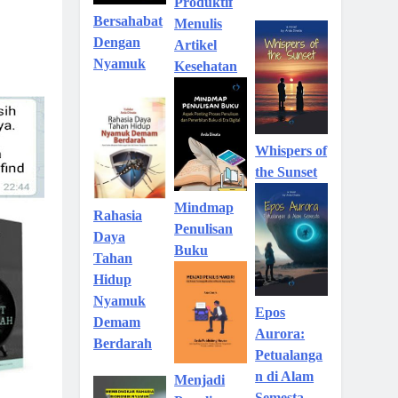
Produktif
Bersahabat
Menulis
Dengan
Artikel
Nyamuk
Kesehatan
Whispers of
the Sunset
Mindmap
Rahasia
Penulisan
Daya
Buku
Tahan
Hidup
Nyamuk
Epos
Demam
Aurora:
Berdarah
Petualanga
n di Alam
Menjadi
Semesta