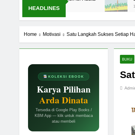
1 Tahun Ago
HEADLINES
Home
Motivasi
Satu Langkah Sukses Setiap Ha
BUKU
Sat
KOLEKSI EBOOK
Karya Pilihan
Admi
Arda Dinata
Tersedia di Google Play Books /
KBM App — klik untuk membaca
atau membeli