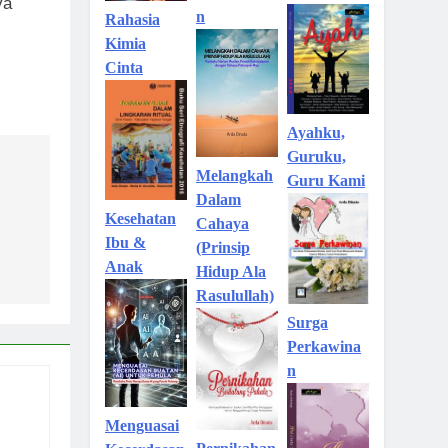
ya
n
Rahasia
Kimia
Cinta
Ayahku,
Guruku,
Melangkah
Guru Kami
Dalam
Kesehatan
Cahaya
Ibu &
(Prinsip
Anak
Hidup Ala
Rasulullah)
Surga
Perkawina
n
Menguasai