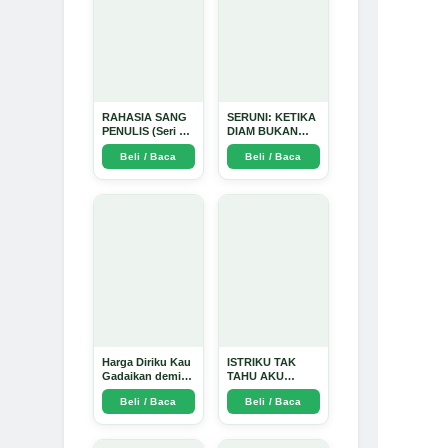
RAHASIA SANG
SERUNI: KETIKA
PENULIS (Seri 1)
DIAM BUKAN
- Arda Dinata
LAGI PILIHAN -
Beli / Baca
Beli / Baca
Arda Dinata
Harga Diriku Kau
ISTRIKU TAK
Gadaikan demi
TAHU AKU
Perempuan Itu -
PENGUSAHA
Beli / Baca
Beli / Baca
Arda Dinata
EMAS - Arda
Dinata