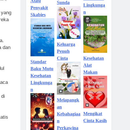
Atasi
Sunda
Lingkunga
Penyakit
n
 yang
Skabies
reka
a.
Keluarga
a dan
Penuh
Kesehatan
Cinta
Standar
Alat
ul
Baku Mutu
Makan
Kesehatan
baca
Lingkunga
n
 di
Melapangk
an
Mengikat
Kebahagiaa
atis
Cinta Kasih
n
Perkawina