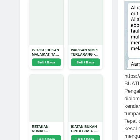
ISTRIKU BUKAN
WARISAN MIMPI
MALAIKAT, TAPI
TERLARANG -
AKU JUGA
Arda Dinata
Beli / Baca
Beli / Baca
TIDAK SUCI -
Arda Dinata
https:
BUAT
Pengal
dialam
kendar
tumpan
Tepat 
RETAKAN
IKATAN BUKAN
kesal 
RUMAH
CINTA BIASA -
mengum
TANGGA:
Arda Dinata
Beli / Baca
Beli / Baca
Sebuah