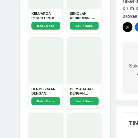
rekeni
kirim 
KELUARGA
SEKOLAH
Bagikan 
PENUH CINTA -
KEHIDUPAN -
Arda Dinata
Arda Dinata
Beli / Baca
Beli / Baca
Na
po
Suk
BERMESRAAN
BERSAHABAT
DENGAN
DENGAN
KEBAIKAN - Arda
NYAMUK: Jurus
Beli / Baca
Beli / Baca
Dinata
Jitu Atasi
Penyakit
Bersumber
Nyamuk - Arda
Dinata
TI