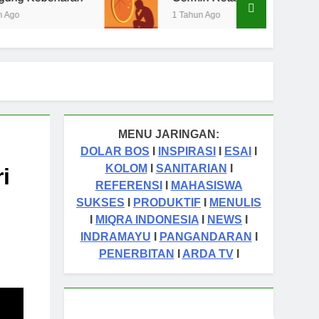
1 Tahun Ago
1 Tahun Ago
MENU JARINGAN:
DOLAR BOS
I
INSPIRASI
I
ESAI
I
KOLOM
I
SANITARIAN
I
i
REFERENSI
I
MAHASISWA
SUKSES
I
PRODUKTIF
I
MENULIS
I
MIQRA INDONESIA
I
NEWS
I
INDRAMAYU
I
PANGANDARAN
I
PENERBITAN
I
ARDA TV
I