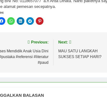
ng BNI No: 0118657077 a.n Arda Dinata. Nanti paketnya sa
ke alamat pemesan secepatnya.
ini:
vigasi
Previous:
Next:
s
ses Mendidik Anak Usia Dini
MAU SATU LANGKAH
#pustaka #referensi #literatur
SUKSES SETIAP HARI?
#paud
NGGALKAN BALASAN