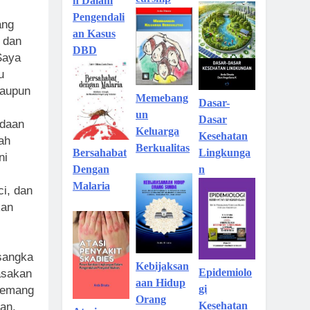
n Dalam
Pengendali
ang
an Kasus
, dan
DBD
Saya
u
laupun
Memebang
Dasar-
un
Dasar
adaan
Keluarga
Kesehatan
kah
Berkualitas
Lingkunga
Bersahabat
ni
n
Dengan
Malaria
ci, dan
kan
 sangka
Kebijaksan
Epidemiolo
rasakan
aan Hidup
gi
 memang
Orang
Kesehatan
an,