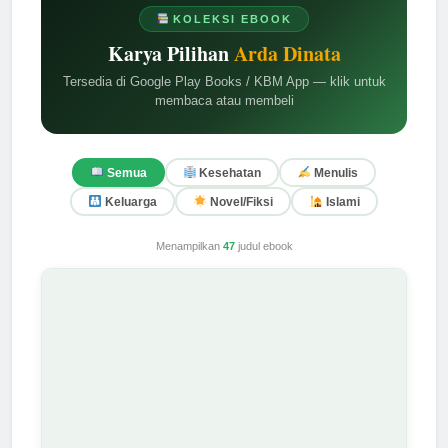
KOLEKSI EBOOK
Karya Pilihan
Arda Dinata
Tersedia di Google Play Books / KBM App — klik untuk
membaca atau membeli
Semua
Kesehatan
Menulis
Keluarga
Novel/Fiksi
Islami
Menampilkan
47
judul ebook