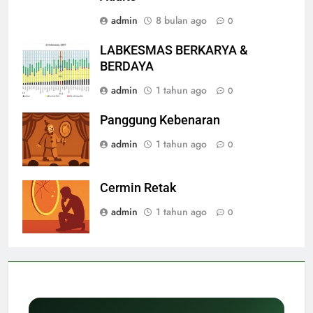
admin
8 bulan ago
0
LABKESMAS BERKARYA &
BERDAYA
admin
1 tahun ago
0
Panggung Kebenaran
admin
1 tahun ago
0
Cermin Retak
admin
1 tahun ago
0