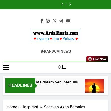
Skip
Wajib
BERDAYA
Wajib
BERDAYA
Diketahui
Diketahui
to
untuk
untuk
content
Komunikasi
Komunikasi
Kekinian
Kekinian
di
di
EF
EF
EFEKTA
EFEKTA
English
English
for
for
Adults
Adults
Www.ArdaDinata
Inspirasi, Ilmu, Dan Motivasi
RANDOM NEWS
Live Now
Terbangkan Kata dalam Seni Menulis
Mela
HEADLINES
3 Tahun Ago
3 Tahu
Home
Inspirasi
Sedekah Akan Berbalas