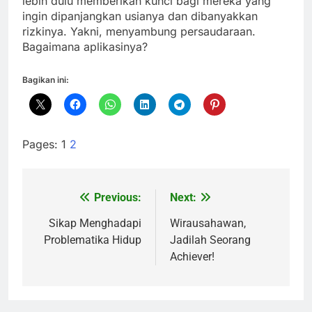
lebih dulu memberikan kunci bagi mereka yang
ingin dipanjangkan usianya dan dibanyakkan
rizkinya. Yakni, menyambung persaudaraan.
Bagaimana aplikasinya?
Bagikan ini:
Pages:
1
2
Previous:
Next:
Navigasi
pos
Sikap Menghadapi
Wirausahawan,
Problematika Hidup
Jadilah Seorang
Achiever!