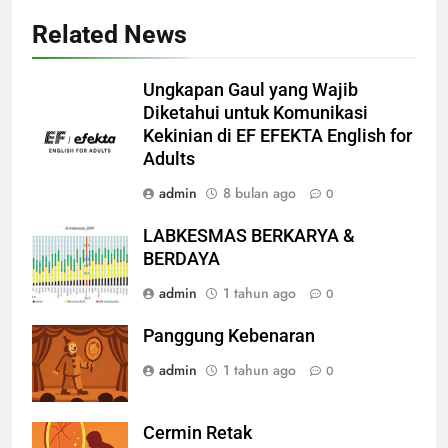
Related News
Ungkapan Gaul yang Wajib
Diketahui untuk Komunikasi
Kekinian di EF EFEKTA English for
Adults
admin
8 bulan ago
0
LABKESMAS BERKARYA &
BERDAYA
admin
1 tahun ago
0
Panggung Kebenaran
admin
1 tahun ago
0
Cermin Retak