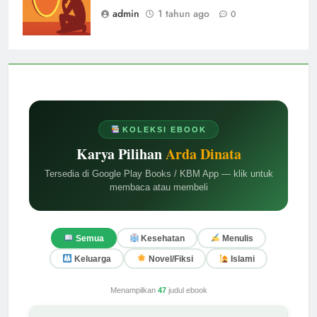
admin
1 tahun ago
0
KOLEKSI EBOOK
Karya Pilihan
Arda Dinata
Tersedia di Google Play Books / KBM App — klik untuk
membaca atau membeli
Semua
Kesehatan
Menulis
Keluarga
Novel/Fiksi
Islami
Menampilkan
47
judul ebook