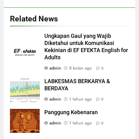
Related News
Ungkapan Gaul yang Wajib
Diketahui untuk Komunikasi
Kekinian di EF EFEKTA English for
Adults
admin
8 bulan ago
0
LABKESMAS BERKARYA &
BERDAYA
admin
1 tahun ago
0
Panggung Kebenaran
admin
1 tahun ago
0