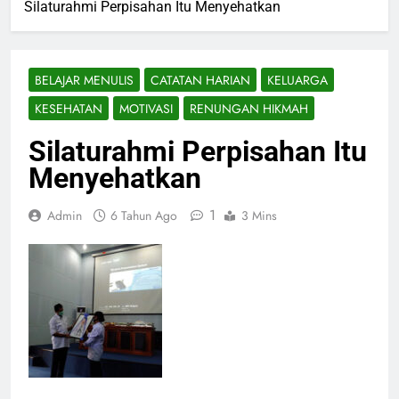
Silaturahmi Perpisahan Itu Menyehatkan
BELAJAR MENULIS
CATATAN HARIAN
KELUARGA
KESEHATAN
MOTIVASI
RENUNGAN HIKMAH
Silaturahmi Perpisahan Itu
Menyehatkan
1
Admin
6 Tahun Ago
3 Mins