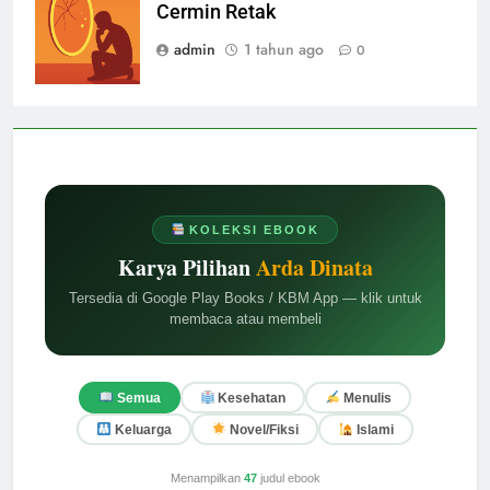
Cermin Retak
admin
1 tahun ago
0
KOLEKSI EBOOK
Karya Pilihan
Arda Dinata
Tersedia di Google Play Books / KBM App — klik untuk
membaca atau membeli
Semua
Kesehatan
Menulis
Keluarga
Novel/Fiksi
Islami
Menampilkan
47
judul ebook