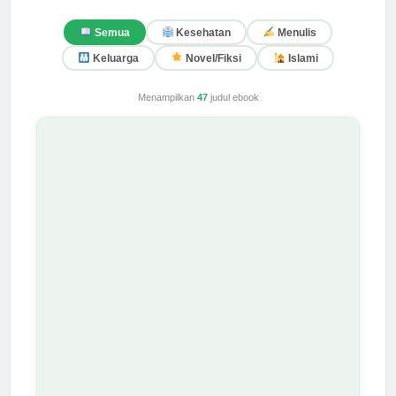
Semua
Kesehatan
Menulis
Keluarga
Novel/Fiksi
Islami
Menampilkan
47
judul ebook