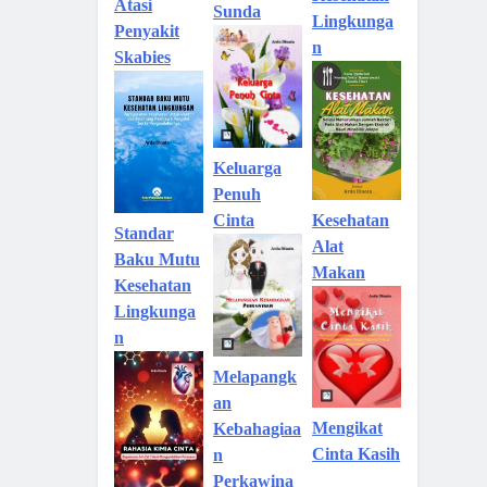
Atasi
Sunda
Lingkunga
Penyakit
n
Skabies
Keluarga
Penuh
Kesehatan
Cinta
Standar
Alat
Baku Mutu
Makan
Kesehatan
Lingkunga
n
Melapangk
an
Mengikat
Kebahagiaa
Cinta Kasih
n
Perkawina