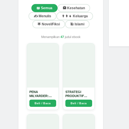
📖 Semua
🏥 Kesehatan
✍️ Menulis
👨‍👩‍👧 Keluarga
🌟 Novel/Fiksi
🕌 Islami
Menampilkan
47
judul ebook
PENA
STRATEGI
MILYARDER:
PRODUKTIF
Kisah, Rahasia
MENULIS
Beli / Baca
Beli / Baca
Sukses, dan
UPDATE - Arda
Panduan Menjadi
Dinata
Penulis 1 Milyar
di KBM App dari
Nol - Arda Dinata