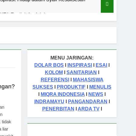
TA English for Adults
aran
Cermin Retak
1 Tahun Ago
malah sebagai Pintu Kehidupan
un Ago
MENU JARINGAN:
tas Orang Sukses
DOLAR BOS
I
INSPIRASI
I
ESAI
I
KOLOM
I
SANITARIAN
I
REFERENSI
I
MAHASISWA
ungan?
SUKSES
I
PRODUKTIF
I
MENULIS
I
MIQRA INDONESIA
I
NEWS
I
INDRAMAYU
I
PANGANDARAN
I
an
PENERBITAN
I
ARDA TV
I
an
k tidak
 liar