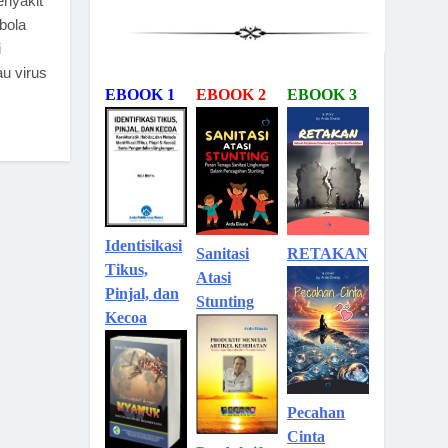
enyakit
bola
i
u virus
EBOOK 1
EBOOK 2
EBOOK 3
Identisikasi
Sanitasi
RETAKAN
Tikus,
Atasi
Pinjal, dan
Stunting
Kecoa
Pecahan
Cinta