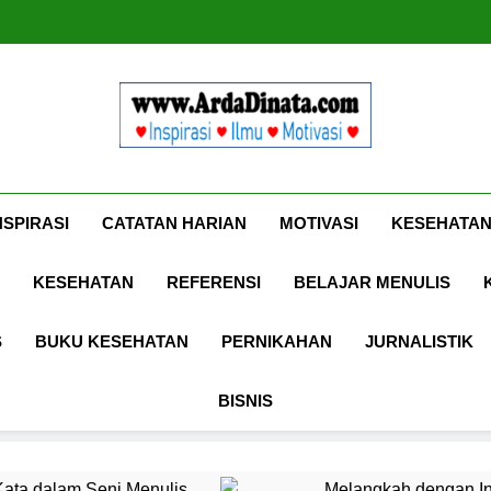
Www.ArdaDinat
Inspirasi, Ilmu, Dan Motivasi
NSPIRASI
CATATAN HARIAN
MOTIVASI
KESEHATAN
KESEHATAN
REFERENSI
BELAJAR MENULIS
S
BUKU KESEHATAN
PERNIKAHAN
JURNALISTIK
BISNIS
ata dalam Seni Menulis
Melangkah dengan In