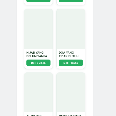
Perjalanan
Emosional yang
Intim dan
Mendalam - Arda
Dinata
HIJAB YANG
DOA YANG
BELUM SAMPAI
TIDAK BUTUH
KE HATI: Ketika
SINYAL: Kisah
Beli / Baca
Beli / Baca
Cinta Seorang
Tiga Jiwa yang
Ustadz Menjadi
Tersesat di Era AI
Cermin yang
dan Menemukan
Paling Kejam -
Jalan Pulang di
Arda Dinata
Bulan
Ramadhan" -
Arda Dinata