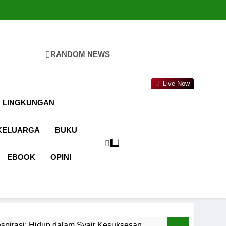
RANDOM NEWS
a.com
Live Now
 LINGKUNGAN
KELUARGA
BUKU
EBOOK
OPINI
spirasi: Hidup dalam Syair Kesuksesan