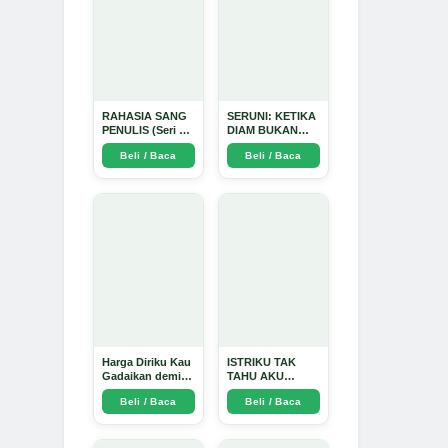
RAHASIA SANG
SERUNI: KETIKA
PENULIS (Seri 1)
DIAM BUKAN
- Arda Dinata
LAGI PILIHAN -
Beli / Baca
Beli / Baca
Arda Dinata
Harga Diriku Kau
ISTRIKU TAK
Gadaikan demi
TAHU AKU
Perempuan Itu -
PENGUSAHA
Beli / Baca
Beli / Baca
Arda Dinata
EMAS - Arda
Dinata