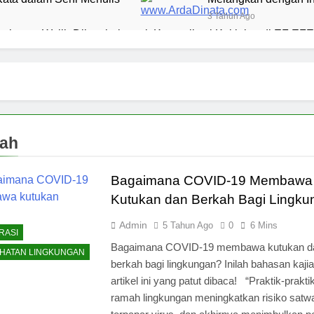
3 Tahun Ago
l yang Wajib Diketahui untuk Komunikasi Kekinian di EF EFEK
 BERKARYA & BERDAYA
Panggung Keben
1 Tahun Ago
n Digital sebagai Lanskap Pembelajaran
Bas
1 Tah
h
Pagi yang Mengubah Takdir: Rahasia Rutini
kah
1 Tahun Ago
lisan Buku: Menjemput Era Digital dengan Kata-kata
Bagaimana COVID-19 Membawa
Kutukan dan Berkah Bagi Lingk
drom Geriatri: Tantangan dan Harapan untuk Lansia
Admin
5 Tahun Ago
0
6 Mins
RASI
Bagaimana COVID-19 membawa kutukan d
HATAN LINGKUNGAN
berkah bagi lingkungan? Inilah bahasan kaji
artikel ini yang patut dibaca! “Praktik-prakti
ramah lingkungan meningkatkan risiko satwa