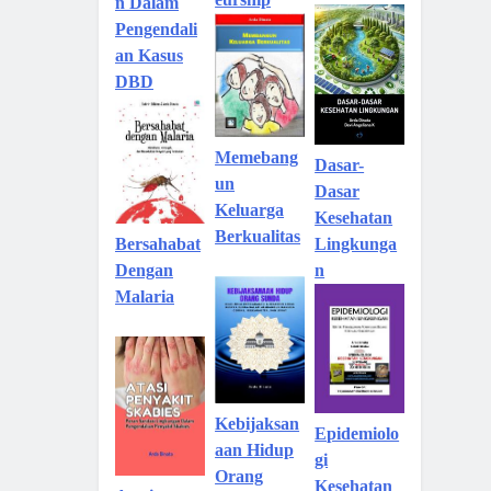
n Dalam
Pengendali
an Kasus
DBD
Memebang
Dasar-
un
Dasar
Keluarga
Kesehatan
Berkualitas
Lingkunga
Bersahabat
n
Dengan
Malaria
Kebijaksan
Epidemiolo
aan Hidup
gi
Orang
Kesehatan