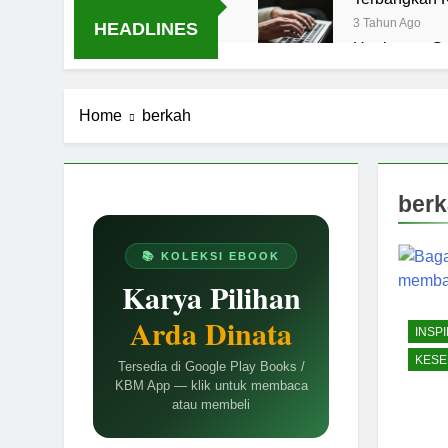
3 Tahun Ago
HEADLINES
Ungkapan Gau
7 Bulan Ago
LABKESMAS
Home
berkah
1 Tahun Ago
Kebijaksanaa
1 Tahun Ago
Gravitasi Ru
ber
1 Tahun Ago
Mindmap Penu
📚 KOLEKSI EBOOK
2 Tahun Ago
Karya Pilihan
Memahami Sin
Arda Dinata
2 Tahun Ago
INSPI
KESE
Tersedia di Google Play Books /
KBM App — klik untuk membaca
atau membeli