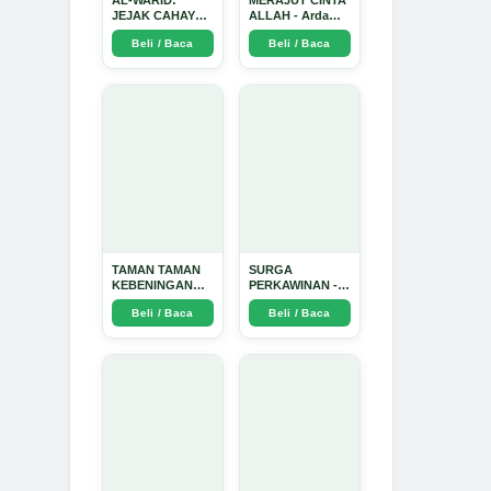
AL-WARID:
MERAJUT CINTA
JEJAK CAHAYA
ALLAH - Arda
DI ANTARA DUA
Dinata
Beli / Baca
Beli / Baca
ZAMAN - Arda
Dinata
TAMAN TAMAN
SURGA
KEBENINGAN
PERKAWINAN -
HATI - Arda
Arda Dinata
Beli / Baca
Beli / Baca
Dinata