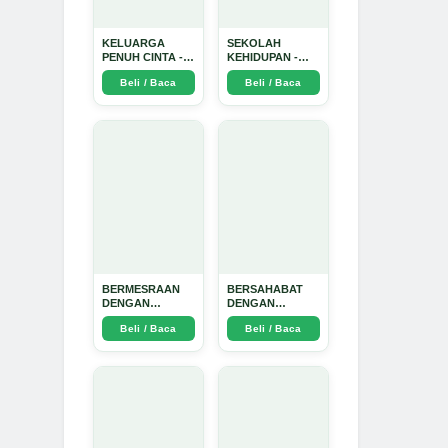
KELUARGA
SEKOLAH
PENUH CINTA -
KEHIDUPAN -
Arda Dinata
Arda Dinata
Beli / Baca
Beli / Baca
BERMESRAAN
BERSAHABAT
DENGAN
DENGAN
KEBAIKAN - Arda
NYAMUK: Jurus
Beli / Baca
Beli / Baca
Dinata
Jitu Atasi
Penyakit
Bersumber
Nyamuk - Arda
Dinata