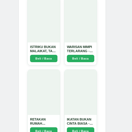
ISTRIKU BUKAN
WARISAN MIMPI
MALAIKAT, TAPI
TERLARANG -
AKU JUGA
Arda Dinata
Beli / Baca
Beli / Baca
TIDAK SUCI -
Arda Dinata
RETAKAN
IKATAN BUKAN
RUMAH
CINTA BIASA -
TANGGA:
Arda Dinata
Beli / Baca
Beli / Baca
Sebuah