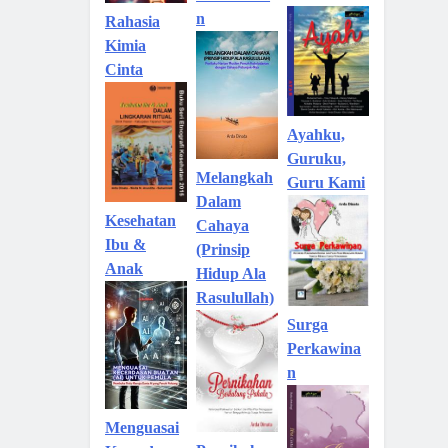
n
Rahasia
Kimia
Cinta
Ayahku,
Guruku,
Melangkah
Guru Kami
Dalam
Kesehatan
Cahaya
Ibu &
(Prinsip
Anak
Hidup Ala
Rasulullah)
Surga
Perkawina
n
Menguasai