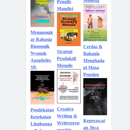
Semesta
Penulis
Mandiri
Memnongk
ar Rahasia
Bionomik
Cerdas &
Strategi
Nyanuk
Bahagia
Produktif
Anopheles
Menghada
Menulis
SP.
pi Masa
Pensiun
Creative
Pendekatan
Writing &
Kesehatan
Keperawat
Writerpren
Lingkunga
an Jiwa
eurship