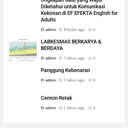
Ungkapan Gaul yang Wajib
Diketahui untuk Komunikasi
Kekinian di EF EFEKTA English for
Adults
admin
8 bulan ago
0
LABKESMAS BERKARYA &
BERDAYA
admin
1 tahun ago
0
Panggung Kebenaran
admin
1 tahun ago
0
Cermin Retak
admin
1 tahun ago
0