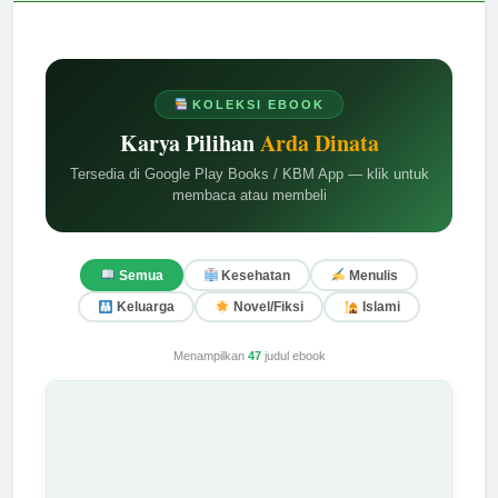
KOLEKSI EBOOK
Karya Pilihan
Arda Dinata
Tersedia di Google Play Books / KBM App — klik untuk
membaca atau membeli
Semua
Kesehatan
Menulis
Keluarga
Novel/Fiksi
Islami
Menampilkan
47
judul ebook