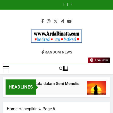
Skip
Wajib
BERDAYA
Wajib
BERDAYA
Diketahui
Diketahui
to
untuk
untuk
content
Komunikasi
Komunikasi
Kekinian
Kekinian
di
di
EF
EF
EFEKTA
EFEKTA
English
English
for
for
Adults
Adults
Www.ArdaDinata
Inspirasi, Ilmu, Dan Motivasi
RANDOM NEWS
Live Now
Terbangkan Kata dalam Seni Menulis
Mel
HEADLINES
3 Tahun Ago
3 Ta
Home
berpikir
Page 6