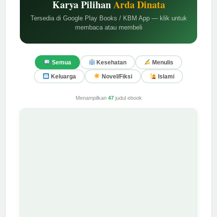
Karya Pilihan
Arda Dinata
Tersedia di Google Play Books / KBM App — klik untuk
membaca atau membeli
Semua
Kesehatan
Menulis
Keluarga
Novel/Fiksi
Islami
Menampilkan
47
judul ebook