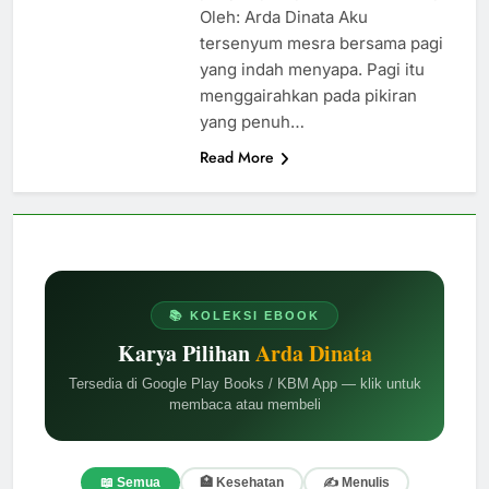
Oleh: Arda Dinata Aku
tersenyum mesra bersama pagi
yang indah menyapa. Pagi itu
menggairahkan pada pikiran
yang penuh…
Read More
📚 KOLEKSI EBOOK
Karya Pilihan
Arda Dinata
Tersedia di Google Play Books / KBM App — klik untuk
membaca atau membeli
📖 Semua
🏥 Kesehatan
✍️ Menulis