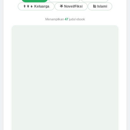
👨‍👩‍👧 Keluarga
🌟 Novel/Fiksi
🕌 Islami
Menampilkan
47
judul ebook