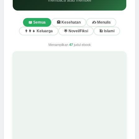
membaca atau membeli
📖 Semua
🏥 Kesehatan
✍️ Menulis
👨‍👩‍👧 Keluarga
🌟 Novel/Fiksi
🕌 Islami
Menampilkan
47
judul ebook