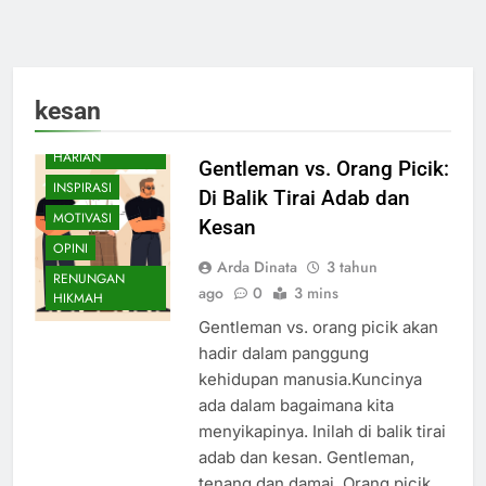
kesan
CATATAN
HARIAN
Gentleman vs. Orang Picik:
INSPIRASI
Di Balik Tirai Adab dan
MOTIVASI
Kesan
OPINI
Arda Dinata
3 tahun
RENUNGAN
ago
0
3 mins
HIKMAH
Gentleman vs. orang picik akan
hadir dalam panggung
kehidupan manusia.Kuncinya
ada dalam bagaimana kita
menyikapinya. Inilah di balik tirai
adab dan kesan. Gentleman,
tenang dan damai. Orang picik