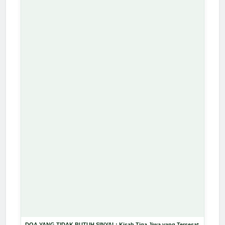
DOA YANG TIDAK BUTUH SINYAL: Kisah Tiga Jiwa yang Tersesat