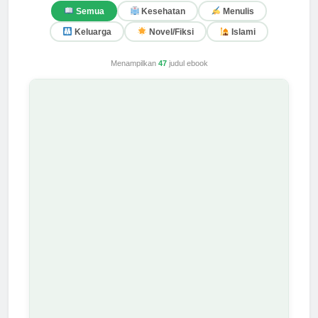
Semua
Kesehatan
Menulis
Keluarga
Novel/Fiksi
Islami
Menampilkan
47
judul ebook