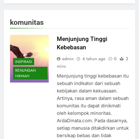
komunitas
Menjunjung Tinggi
Kebebasan
admin
4 tahun ago
0
2
INSPIRASI
mins
RENUNGAN
Menjunjung tinggi kebebasan itu
HIKMAH
sebuah indikator dari sebuah
kebijakan dalam kekuasaan.
Artinya, rasa aman dalam sebuah
komunitas itu dapat dinikmati
oleh kelompok minoritas.
ArdaDinata.com. Pada dasarnya,
setiap manusia ditakdirkan untuk
bersikap bebas dan tidak