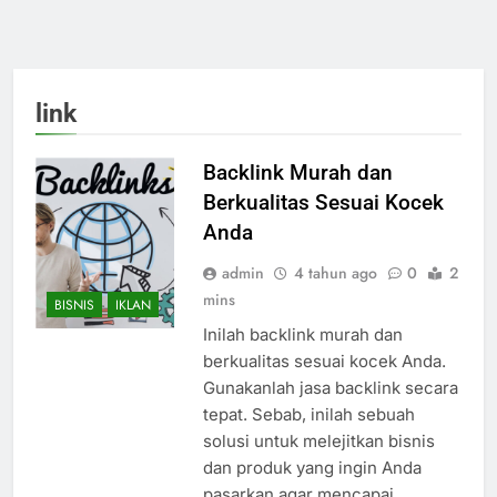
link
Backlink Murah dan
Berkualitas Sesuai Kocek
Anda
admin
4 tahun ago
0
2
mins
BISNIS
IKLAN
Inilah backlink murah dan
berkualitas sesuai kocek Anda.
Gunakanlah jasa backlink secara
tepat. Sebab, inilah sebuah
solusi untuk melejitkan bisnis
dan produk yang ingin Anda
pasarkan agar mencapai