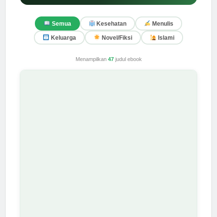
Semua
Kesehatan
Menulis
Keluarga
Novel/Fiksi
Islami
Menampilkan
47
judul ebook